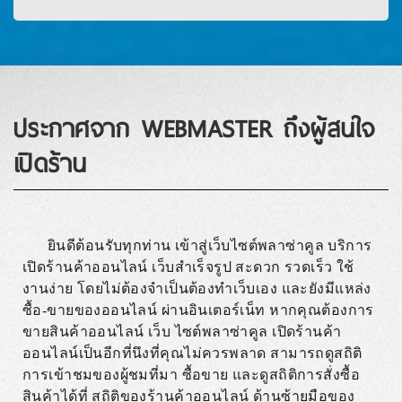
ประกาศจาก WEBMASTER ถึงผู้สนใจ
เปิดร้าน
ยินดีต้อนรับทุกท่าน เข้าสู่เว็บไซต์พลาซ่าคูล บริการ
เปิดร้านค้าออนไลน์ เว็บสำเร็จรูป สะดวก รวดเร็ว ใช้
งานง่าย โดยไม่ต้องจำเป็นต้องทำเว็บเอง และยังมีแหล่ง
ซื้อ-ขายของออนไลน์ ผ่านอินเตอร์เน็ท หากคุณต้องการ
ขายสินค้าออนไลน์ เว็บ ไซต์พลาซ่าคูล เปิดร้านค้า
ออนไลน์เป็นอีกที่นึงที่คุณไม่ควรพลาด สามารถดูสถิติ
การเข้าชมของผู้ชมที่มา ซื้อขาย และดูสถิติการสั่งซื้อ
สินค้าได้ที่ สถิติของร้านค้าออนไลน์ ด้านซ้ายมือของ