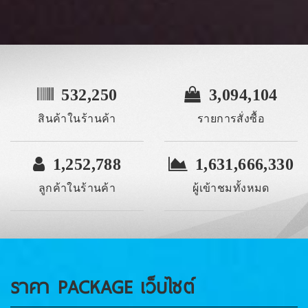
532,250
3,094,104
สินค้าในร้านค้า
รายการสั่งซื้อ
1,252,788
1,631,666,330
ลูกค้าในร้านค้า
ผู้เข้าชมทั้งหมด
ราคา PACKAGE เว็บไซต์