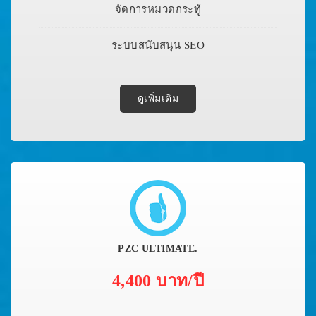
จัดการหมวดกระทู้
ระบบสนับสนุน SEO
ดูเพิ่มเติม
PZC ULTIMATE.
4,400 บาท/ปี