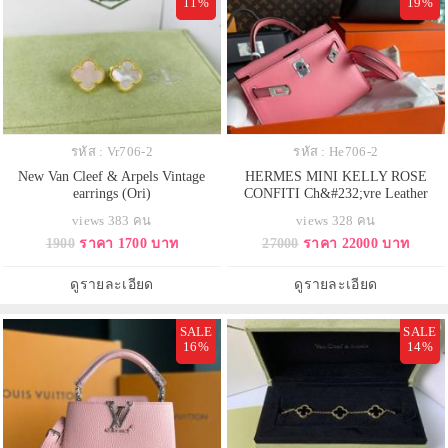
11%
19%
รหัส : Vr706-2
รหัส : He706-2
New Van Cleef & Arpels Vintage
HERMES MINI KELLY ROSE
earrings (Ori)
CONFITI Ch&#232;vre Leather
20cm งานดีสุด
views 383 คน
views 328 คน
1900
ราคา 1700 บาท
27000
ราคา 22000 บาท
ดูรายละเอียด
ดูรายละเอียด
SALE
SALE
16%
14%