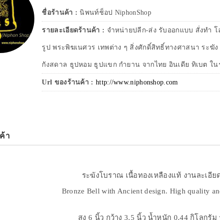
ชื่อร้านค้า :
นิพนท์ช็อป NiphonShop
รายละเอียดร้านค้า :
จำหน่ายปลีก-ส่ง รับออกแบบ สั่งทำ 
รูป พระพิฆเนศวร เทพต่าง ๆ สิ่งศักดิ์สิทธิ์ทางศาสนา ระฆั
กังสดาล ธูปหอม ธูปแขก กำยาน จากไทย อินเดีย ทิเบต ในร
Url ของร้านค้า :
http://www.niphonshop.com
ค้า
ระฆังโบราณ เนื้อทองเหลืองแท้ งานละเอีย
Bronze Bell with Ancient design. High quality an
สูง 6 นิ้ว กว้าง 3.5 นิ้ว น้ำหนัก 0.44 กิโลกร