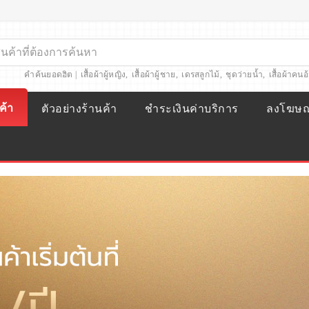
คำค้นยอดฮิต |
เสื้อผ้าผู้หญิง
,
เสื้อผ้าผู้ชาย
,
เดรสลูกไม้
,
ชุดว่ายน้ำ
,
เสื้อผ้าคนอ
ค้า
ตัวอย่างร้านค้า
ชำระเงินค่าบริการ
ลงโฆษ