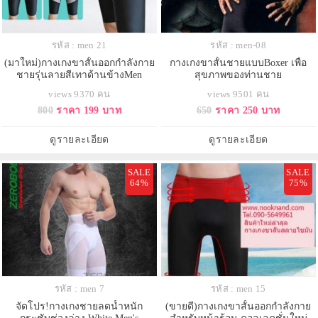
รหัส : men 21
รหัส : men-08
(มาใหม่)กางเกงขาสั้นออกกำลังกาย
กางเกงขาสั้นชายแบบBoxer เพื่อ
ชายรุ่นลายสีเทาด้านข้างMen
สุขภาพของท่านชาย
carbon fiber body sculpting
views 9370 คน
views 9501 คน
underwear
800
ราคา 199 บาท
650
ราคา 250 บาท
ดูรายละเอียด
ดูรายละเอียด
SALE
SALE
64%
75%
รหัส : men 7
รหัส : men 15
จัดโปร!กางเกงชายลดน้ำหนัก
(ขายดี)กางเกงขาสั้นออกกำลังกาย