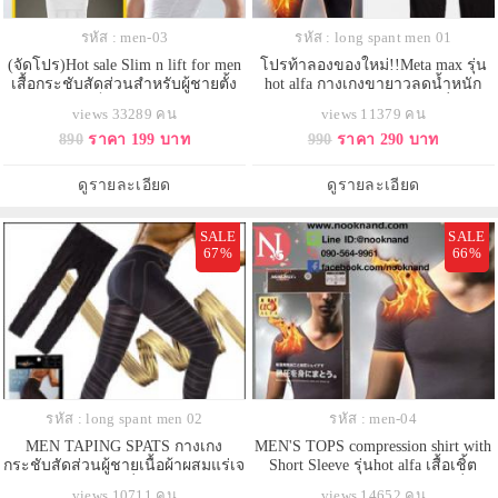
รหัส : men-03
รหัส : long spant men 01
(จัดโปร)Hot sale Slim n lift for men
โปรท้าลองของใหม่!!Meta max รุ่น
เสื้อกระชับสัดส่วนสำหรับผู้ชายตั้ง
hot alfa กางเกงขายาวลดน้ำหนัก
แต่ไซด์เล็กถึงไซด์ใหญ่สุด
สำหรับผู้ชายผสมแร่เจอมาเนี่ยมลง
views 33289 คน
views 11379 คน
ในใยผ้า
890
ราคา 199 บาท
990
ราคา 290 บาท
ดูรายละเอียด
ดูรายละเอียด
SALE
SALE
67%
66%
รหัส : long spant men 02
รหัส : men-04
MEN TAPING SPATS กางเกง
MEN'S TOPS compression shirt with
กระชับสัดส่วนผู้ชายเนื้อผ้าผสมแร่เจ
Short Sleeve รุ่นhot alfa เสื้อเชิ้ต
อมาเนี่ยม
กระชับสัดส่วนผสมแร่เจอมาเนี่ยม
views 10711 คน
views 14652 คน