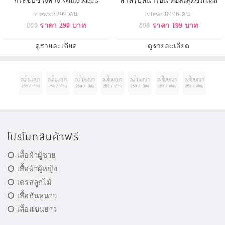
กระชับช่วงล่าง White Men's
สำหรับหน้าร้อน คอลเลคชั่นใหม่
Althletic Shaping Underwear
ระบายอากาศได้อย่างดีเยี่ยมใส่สบาย
views 8299 คน
views 8996 คน
Slimming Shorts
ไม่อึดอัด
800
ราคา 290 บาท
800
ราคา 199 บาท
ดูรายละเอียด
ดูรายละเอียด
โปรโมทสินค้าฟรี
เสื้อผ้าผู้ชาย
เสื้อผ้าผู้หญิง
เดรสลูกไม้
เสื้อกันหนาว
เสื้อแขนยาว