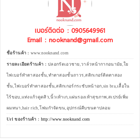
เบอร์ติดต่อ : 0905649961
Email : nooknand@gmail.com
ชื่อร้านค้า :
www.nooknand.com
รายละเอียดร้านค้า :
ปลอกรัดเอวชาย,วาล์วหน้ากากอนามัย,ใย
ไฟเบอร์ทำตาสองชั้น,ทำตาสองชั้นถาวร,สติกเกอร์ติดตาสอง
ชั้น,ไฟเบอร์ทำตาสองชั้น,สติกเกอร์กระชับหน้าอก,sin bra,เสื้อใน
ไร้ขอบ,แท่งแก้วดูดสิว,นิ้วเท้าเก,แผ่นรองเท้าสุขภาพ,สเปรย์เพิ่ม
ผมหนา,hair rich,โฟมกำจัดขน,อุปกรณ์คีบขนตาปลอม
Url ของร้านค้า :
http://www.nooknand.com