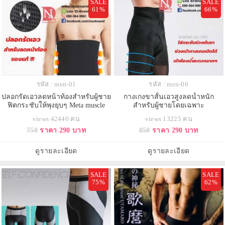
SALE
SALE
61%
66%
รหัส : men-01
รหัส : men-06
ปลอกรัดเอวลดหน้าท้องสำหรับผู้ชาย
กางเกงขาสั้นเอวสูงลดน้ำหนัก
ฟิตกระชับให้พุงยุบๆ Meta muscle
สำหรับผู้ชายโดยเฉพาะ
belt
views 42440 คน
views 13225 คน
750
ราคา 290 บาท
850
ราคา 290 บาท
ดูรายละเอียด
ดูรายละเอียด
SALE
SALE
75%
62%