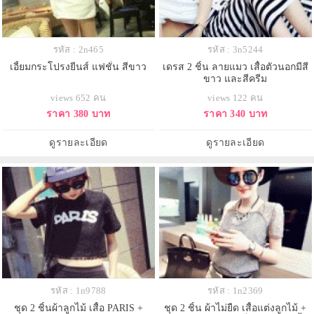
รหัส : 2n465
รหัส : 3n5244
เอี้ยมกระโปรงยีนส์ แฟชั่น สีขาว
เดรส 2 ชิ้น ลายแมว เสื้อตัวนอกมีสี
ขาว และสีครีม
views 652 คน
views 122 คน
ราคา 380 บาท
ราคา 340 บาท
ดูรายละเอียด
ดูรายละเอียด
รหัส : 1n9788
รหัส : 1n2369
ชุด 2 ชิ้นผ้าลูกไม้ เสื้อ PARIS +
ชุด 2 ชิ้น ผ้าไม่ยืด เสื้อแต่งลูกไม้ +