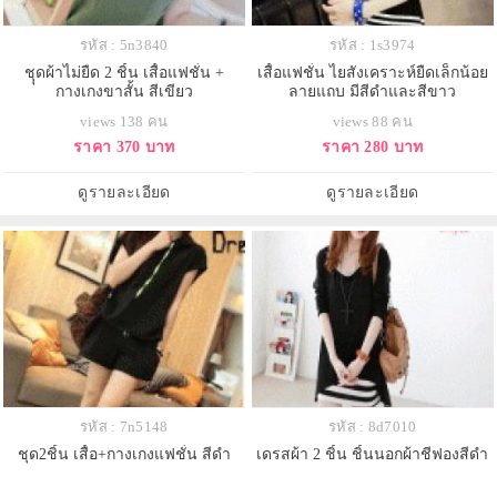
รหัส : 5n3840
รหัส : 1s3974
ชุุดผ้าไม่ยืด 2 ชิ้น เสื้อแฟชั่น +
เสื้อแฟชั่น ไยสังเคราะห์ยืดเล็กน้อย
กางเกงขาสั้น สีเขียว
ลายแถบ มีสีดำและสีขาว
views 138 คน
views 88 คน
ราคา 370 บาท
ราคา 280 บาท
ดูรายละเอียด
ดูรายละเอียด
รหัส : 7n5148
รหัส : 8d7010
ชุด2ชิ้น เสื้อ+กางเกงแฟชั่น สีดำ
เดรสผ้า 2 ชิ้น ชิ้นนอกผ้าชีฟองสีดำ