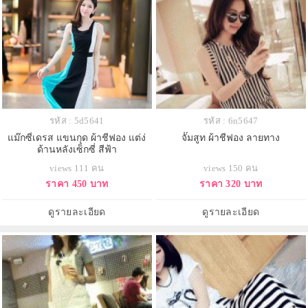
รหัส : 5d5641
รหัส : 6n5647
แม๊กซี่เดรส แขนกุด ผ้าชีฟอง แต่ง่
จั๊มสูท ผ้าชีฟอง ลายทาง
ด้านหลังเซ็กซี่ สีฟ้า
views 111 คน
views 150 คน
ราคา 450 บาท
ราคา 320 บาท
ดูรายละเอียด
ดูรายละเอียด