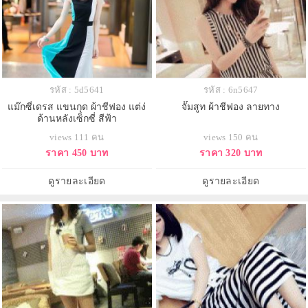
รหัส : 5d5641
รหัส : 6n5647
แม๊กซี่เดรส แขนกุด ผ้าชีฟอง แต่ง่
จั๊มสูท ผ้าชีฟอง ลายทาง
ด้านหลังเซ็กซี่ สีฟ้า
views 111 คน
views 150 คน
ราคา 450 บาท
ราคา 320 บาท
ดูรายละเอียด
ดูรายละเอียด