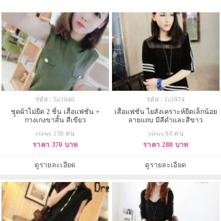
รหัส : 5n3840
รหัส : 1s3974
ชุุดผ้าไม่ยืด 2 ชิ้น เสื้อแฟชั่น +
เสื้อแฟชั่น ไยสังเคราะห์ยืดเล็กน้อย
กางเกงขาสั้น สีเขียว
ลายแถบ มีสีดำและสีขาว
views 138 คน
views 88 คน
ราคา 370 บาท
ราคา 280 บาท
ดูรายละเอียด
ดูรายละเอียด