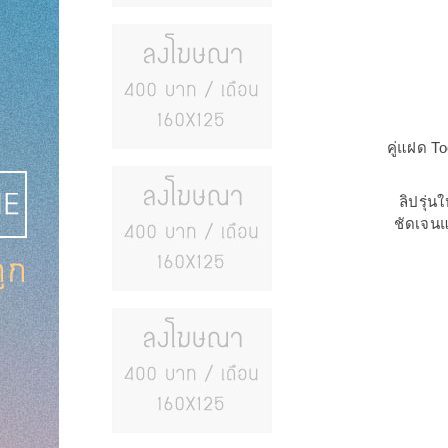
คู่แฝด To
ลิปรุ่
ชัดเจนแ