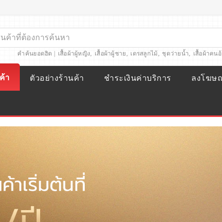
คำค้นยอดฮิต |
เสื้อผ้าผู้หญิง
,
เสื้อผ้าผู้ชาย
,
เดรสลูกไม้
,
ชุดว่ายน้ำ
,
เสื้อผ้าคนอ
ค้า
ตัวอย่างร้านค้า
ชำระเงินค่าบริการ
ลงโฆษ