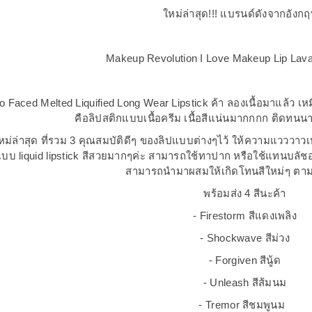
ใหม่ล่าสุด!!! แบรนด์ดังจากอังกฤษ
Makeup Revolution I Love Makeup Lip Lava 
o Faced Melted Liquified Long Wear Lipstick ค้า ลองเนื้อมาแล้ว เหม
คือลิปสติกแบบเนื้อครีม เนื้อสีแน่นมากกกก ติดทน
นใหม่ล่าสุด ที่รวม 3 คุณสมบัติดีๆ ของลิปแบบต่างๆไว้ ให้ความแวววา
บบ liquid lipstick สีสวยมากๆค่ะ สามารถใช้ทาปาก หรือใช้แทนบลัชออน
สามารถนำมาผสมให้เกิดโทนสีใหม่ๆ ต
พร้อมส่ง 4 สีนะค้า
- Firestorm สีแดงเพลิง
- Shockwave สีม่วง
- Forgiven สีนู้ด
- Unleash สีส้มนม
- Tremor สีชมพูนม