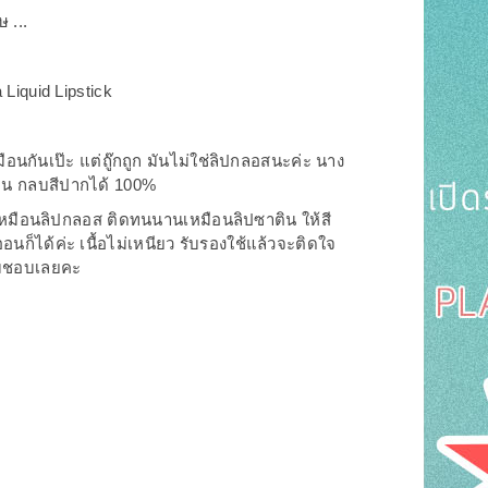
 ...
Liquid Lipstick
ือนกันเป๊ะ แต่ถู๊กถูก มันไม่ใช่ลิปกลอสนะค่ะ นาง
นาน กลบสีปากได้ 100%
วเหมือนลิปกลอส ติดทนนานเหมือนลิปซาติน ให้สี
ก็ได้ค่ะ เนื้อไม่เหนียว รับรองใช้แล้วจะติดใจ
ามชอบเลยคะ