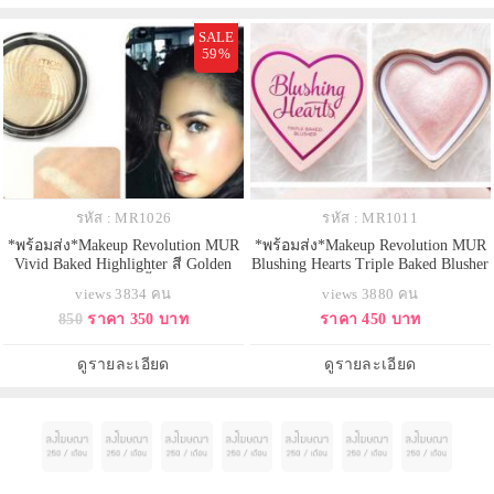
SALE
59%
รหัส : MR1026
รหัส : MR1011
*พร้อมส่ง*Makeup Revolution MUR
*พร้อมส่ง*Makeup Revolution MUR
Vivid Baked Highlighter สี Golden
Blushing Hearts Triple Baked Blusher
Lights สีทอง ไฮไลท์เนื้อฝุ่น ประกาย
- Peachy Pink Kisses สีชมพูพีช
views 3834 คน
views 3880 คน
ชิมเมอร์แวววาว ทำให้หน้าดูสว่างมี
หวานๆ บรัชออนรูปหัวใจ 3 เฉดสี
850
ราคา 350 บาท
ราคา 450 บาท
มิติ โดดเด่น ด้วยเทคโนโลยีพิเศษ
แพคเกจน่ารักมากๆ ดีไซน์เดียวกัน
ทำให้เนื้อทาติดบนผิวทันที ไม่ร่วง
กับ too faced รุ่นหัวใจเลยคะ แต่
และเป็นฝุ่นฟุ้งกระจาย ใครชอบลุค
ราคาเบากว่าเยอะ เนื้อบรัชเปล่งประ
ดูรายละเอียด
ดูรายละเอียด
แบบโก
กายฉ่ำๆ ช่วยกระจายแสง