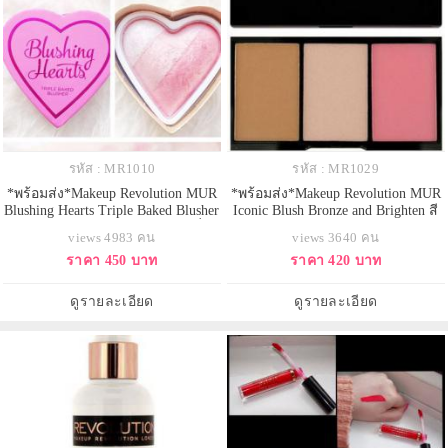
รหัส : MR1010
รหัส : MR1029
*พร้อมส่ง*Makeup Revolution MUR
*พร้อมส่ง*Makeup Revolution MUR
Blushing Hearts Triple Baked Blusher
Iconic Blush Bronze and Brighten สี
- Bursting With Love สีชมพูระเรื่อ
SMOULDER สำหรับผิวขาวถึง
views 4983 คน
views 3640 คน
สดใส มีเลือดฝาด บรัชออนรูปหัวใจ
กลางๆค่ะ บรอนเซอร์เนื้อซาติน +
ราคา 450 บาท
ราคา 420 บาท
3 เฉดสี แพคเกจน่ารักมากๆ ดีไซน์
ไฮไลท์เนื้อซาติน + ปัดแก้มสีชมพูนม
เดียวกันกับ too faced รุ่นหัวใจเลยคะ
เนื้อแมท 3inOne ตลับเดียวได้สาม
แต่ราคาเบากว่าเยอะ เนื้อบรัชเปล่ง
อย่างคุ้มสุดๆ ลอง Swatch ดูแล้วสีนุ่ม
ดูรายละเอียด
ดูรายละเอียด
ประกายฉ่ำๆ ช่วยกระ
มากค่ะ เกลี่ยง่าย ไม่เป็นปื้น