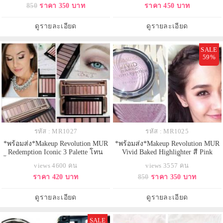
850
ราคา 350 บาท
ราคา 450 บาท
อร์แวววาว ทำให้หน้าดูสว่างมีมิติ
ผิวสวยอมชมพู ไฮไลท์รูปหัวใจ แพค
โดดเด่น ด้วยเทคโนโลยีพิเศษ ทำให้
เกจน่ารักโดนใจสุดๆ เนื้อไฮไลท์
เนื้อทาติดบนผิวทันที ไม่ร่วงและเป็น
ประกายสวยงาม เมื่อแสงตกกระทบ
ดูรายละเอียด
ดูรายละเอียด
ฝุ่นฟุ้งกระจาย ใครชอบลุคแ
ฉ่ำวาว กระจายแสงขับสีผิวให้โดด
เด่น ปรับรูป
SALE
59%
รหัส : MR1027
รหัส : MR1025
*พร้อมส่ง*Makeup Revolution MUR
*พร้อมส่ง*Makeup Revolution MUR
Redemption Iconic 3 Palette โทน
Vivid Baked Highlighter สี Pink
น้ำตาลเหมือน Naked3 พาเลทอายชา
Lights สีชมพู ไฮไลท์เนื้อฝุ่น ประกาย
views 4600 คน
views 3557 คน
โดว์ 12 สี ผสมเนื้อแมทและชิมเมอร์
ชิมเมอร์แวววาว ทำให้หน้าดูสว่างมี
ราคา 420 บาท
850
ราคา 350 บาท
พิกเม้นต์ดี หลากสีเอิธโทน ที่ใครแต่ง
มิติ โดดเด่น ด้วยเทคโนโลยีพิเศษ
ก็สวย ลองแล้ว คุณภาพดีมากกก ไม่
ทำให้เนื้อทาติดบนผิวทันที ไม่ร่วง
แพ้แบรนด์แพงเลยค่ะ สีติดทนนาน
และเป็นฝุ่นฟุ้งกระจาย ใครชอบลุค
ดูรายละเอียด
ดูรายละเอียด
เกลี่ยง่าย สีไม่เพี้ยนด้วยนะค่ะ
แบบโก
SALE