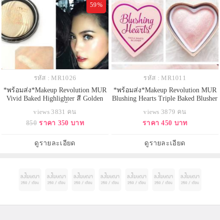
59%
รหัส : MR1026
รหัส : MR1011
*พร้อมส่ง*Makeup Revolution MUR
*พร้อมส่ง*Makeup Revolution MUR
Vivid Baked Highlighter สี Golden
Blushing Hearts Triple Baked Blusher
Lights สีทอง ไฮไลท์เนื้อฝุ่น ประกาย
- Peachy Pink Kisses สีชมพูพีช
views 3831 คน
views 3879 คน
ชิมเมอร์แวววาว ทำให้หน้าดูสว่างมี
หวานๆ บรัชออนรูปหัวใจ 3 เฉดสี
850
ราคา 350 บาท
ราคา 450 บาท
มิติ โดดเด่น ด้วยเทคโนโลยีพิเศษ
แพคเกจน่ารักมากๆ ดีไซน์เดียวกัน
ทำให้เนื้อทาติดบนผิวทันที ไม่ร่วง
กับ too faced รุ่นหัวใจเลยคะ แต่
และเป็นฝุ่นฟุ้งกระจาย ใครชอบลุค
ราคาเบากว่าเยอะ เนื้อบรัชเปล่งประ
ดูรายละเอียด
ดูรายละเอียด
แบบโก
กายฉ่ำๆ ช่วยกระจายแสง