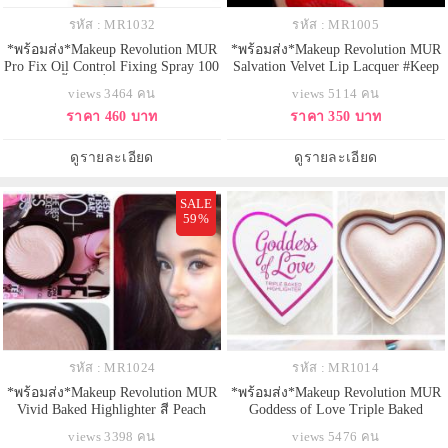
รหัส : MR1032
รหัส : MR1005
*พร้อมส่ง*Makeup Revolution MUR
*พร้อมส่ง*Makeup Revolution MUR
Pro Fix Oil Control Fixing Spray 100
Salvation Velvet Lip Lacquer #Keep
ml. สเปรน้ำแร่ ที่มีคุณสมบัติ ช่วยให้
trying for you สีแดง 2ml. ลิปแบบ
views 3464 คน
views 5114 คน
Make up ติดทนนาน เสมือนการแพ็ค
แท่งจุ่ม เนื้อแมท แต่ไม่ทำให้ปากแห้ง
ราคา 460 บาท
ราคา 350 บาท
แป้งยึดไว้กับผิว ไม่ให้หลุดออก ทำให้
เม็ดสีแน่น ติดทนนาน กลบสีปากเดิม
แป้งไม่ดร๊อป สีรองพื้นไม่เปลี่ยน สูตร
มิด ปาดนิดเดียวก็ทาทั่วปากแล้ว
Oil Control เน้น ลดความมันบน
ดูรายละเอียด
ดูรายละเอียด
ใบหน้า
SALE
59%
รหัส : MR1024
รหัส : MR1014
*พร้อมส่ง*Makeup Revolution MUR
*พร้อมส่ง*Makeup Revolution MUR
Vivid Baked Highlighter สี Peach
Goddess of Love Triple Baked
Lights สีชมพูพีช เหมาะสำหรับสาว
Highlighter - Goddess of Faith
views 3398 คน
views 5476 คน
ผิวขาว ไฮไลท์เนื้อฝุ่น ประกายชิมเม
ไฮไลท์สีชมพูแชมเปญน่ารัก ขับให้