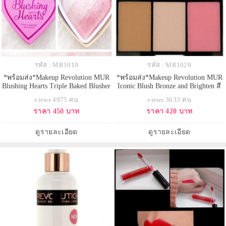
รหัส : MR1010
รหัส : MR1029
*พร้อมส่ง*Makeup Revolution MUR
*พร้อมส่ง*Makeup Revolution MUR
Blushing Hearts Triple Baked Blusher
Iconic Blush Bronze and Brighten สี
- Bursting With Love สีชมพูระเรื่อ
SMOULDER สำหรับผิวขาวถึง
views 4975 คน
views 3633 คน
สดใส มีเลือดฝาด บรัชออนรูปหัวใจ
กลางๆค่ะ บรอนเซอร์เนื้อซาติน +
ราคา 450 บาท
ราคา 420 บาท
3 เฉดสี แพคเกจน่ารักมากๆ ดีไซน์
ไฮไลท์เนื้อซาติน + ปัดแก้มสีชมพูนม
เดียวกันกับ too faced รุ่นหัวใจเลยคะ
เนื้อแมท 3inOne ตลับเดียวได้สาม
แต่ราคาเบากว่าเยอะ เนื้อบรัชเปล่ง
อย่างคุ้มสุดๆ ลอง Swatch ดูแล้วสีนุ่ม
ดูรายละเอียด
ดูรายละเอียด
ประกายฉ่ำๆ ช่วยกระ
มากค่ะ เกลี่ยง่าย ไม่เป็นปื้น