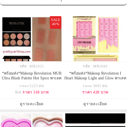
SALE
40%
รหัส : MR1021
รหัส : MR1040
*พร้อมส่ง*Makeup Revolution MUR
*พร้อมส่ง*Makeup Revolution I
Ultra Blush Palette Hot Spice พาเลต
Heart Makeup Light and Glow พาเลท
ปัดแก้มจัดหนัก 8 สี ผสมสีแล้วปัด ได้
ไฮไลท์ 2 สี โทนชมพู มาในแพคเกจ
views 5223 คน
views 3001 คน
สีแก้มใหม่ ไม่ซ้ำใคร สีส้ม ไม่ซ้ำกัน
ช็อคโกแลตสีชมพูหวาน เนื้อไฮไลท์
850
ราคา 510 บาท
ราคา 420 บาท
6 เฉด มีตั้งแต่ส้มสว่าง ส้มพีช ส้มนู้ด
เนียนละเอียดให้สีสวย ติดทนทั้งวัน
ไปยันส้มแทงเจอรีน พร้อม Contour
เอาไว้ไล้หน้าเรียวอีก 2 เฉด ความ
ดูรายละเอียด
ดูรายละเอียด
พิเศษอยู่ที่