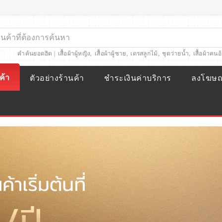
คำค้นยอดฮิต |
เสื้อผ้าผู้หญิง
,
เสื้อผ้าผู้ชาย
,
เดรสลูกไม้
,
ชุดว่ายน้ำ
,
เสื้อผ้าคนอ
ค้า
ตัวอย่างร้านค้า
ชำระเงินค่าบริการ
ลงโฆษ