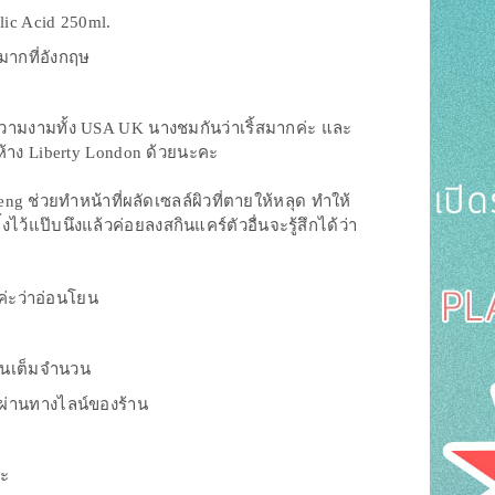
lic Acid 250ml.
มากที่อังกฤษ
ความงามทั้ง USA UK นางชมกันว่าเริ้สมากค่ะ และ
้ห้าง Liberty London ด้วยนะคะ
ng ช่วยทำหน้าที่ผลัดเซลล์ผิวที่ตายให้หลุด ทำให้
ิ้งไว้แป๊บนึงแล้วค่อยลงสกินแคร์ตัวอื่นจะรู้สึกได้ว่า
่ะว่าอ่อนโยน
เงินเต็มจำนวน
งผ่านทางไลน์ของร้าน
่ะ