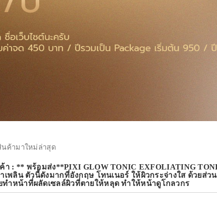
สินค้ามาใหม่ล่าสุด
ินค้า : ** พร้อมส่ง**PIXI GLOW TONIC EXFOLIATING TO
าเพลิน ตัวนี้ดังมากที่อังกฤษ โทนเนอร์ ให้ผิวกระจ่างใส ด
ำหน้าที่ผลัดเซลล์ผิวที่ตายให้หลุด ทำให้หน้าดูโกลวกร