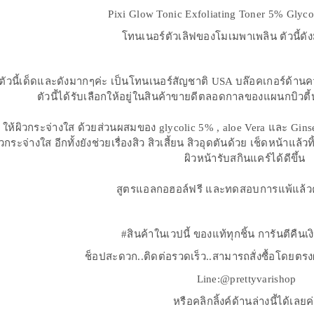
Pixi Glow Tonic Exfoliating Toner 5% Glyco
โทนเนอร์ตัวเลิฟของโมเมพาเพลิน ตัวนี้ดัง
ตัวนี้เด็ดและดังมากๆค่ะ เป็นโทนเนอร์สัญชาติ USA บล๊อคเกอร์ด้าน
ตัวนี้ได้รับเลือกให้อยู่ในสินค้าขายดีตลอดกาลของแผนกบิวตี
ให้ผิวกระจ่างใส ด้วยส่วนผสมของ glycolic 5% , aloe Vera และ Ginse
กระจ่างใส อีกทั้งยังช่วยเรื่องสิว สิวเสี้ยน สิวอุดตันด้วย เช็ดหน้าแล้วท
ผิวหน้ารับสกินแคร์ได้ดีขึ้น
สูตรแอลกอฮอล์ฟรี และทดสอบการแพ้แล้วค
#สินค้าในเวปนี้ ของแท้ทุกชิ้น การันตีคืน
ช็อปสะดวก..ติดต่อรวดเร็ว..สามารถสั่งซื้อโดยตร
Line:@prettyvarishop
หรือคลิกลิ้งค์ด้านล่างนี้ได้เลยค