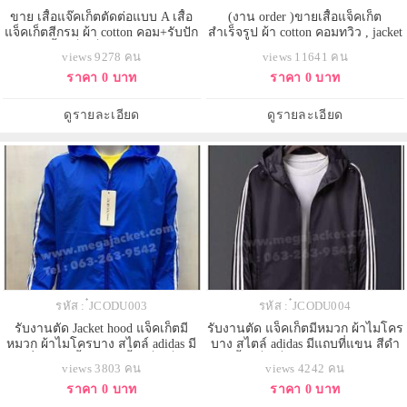
ขาย เสื้อแจ๊คเก็ตตัดต่อแบบ A เสื้อ
(งาน order )ขายเสื้อแจ็คเก็ต
แจ็คเก็ตสีกรม ผ้า cotton คอม+รับปัก
สำเร็จรูป ผ้า cotton คอมทวิว , jacket
logo เสื้อแจ็คเก็ต 093-632-6441
ดำ ปกสีเขียว ส้ม แดง รับปัก logo
views 9278 คน
views 11641 คน
เสื้อแจ็คเก็ต 093-632-6441
ราคา 0 บาท
ราคา 0 บาท
ดูรายละเอียด
ดูรายละเอียด
รหัส : ๋JCODU003
รหัส : ๋JCODU004
รับงานตัด Jacket hood แจ็คเก็ตมี
รับงานตัด แจ็คเก็ตมีหมวก ผ้าไมโคร
หมวก ผ้าไมโครบาง สไตล์ adidas มี
บาง สไตล์ adidas มีแถบที่แขน สีดำ
แถบที่แขน สีน้ำเงิน +เสื้อแจ็คเก็ตกัน
+เสื้อแจ็คเก็ตกันลม Jacket sport
views 3803 คน
views 4242 คน
ลม Jacket sport +แจ็คเก็ตใส่วิ่งออก
+แจ็คเก็ตใส่วิ่งออกกำลังกาย 063-
ราคา 0 บาท
ราคา 0 บาท
กำลังกาย 063-632-6441
632-6441