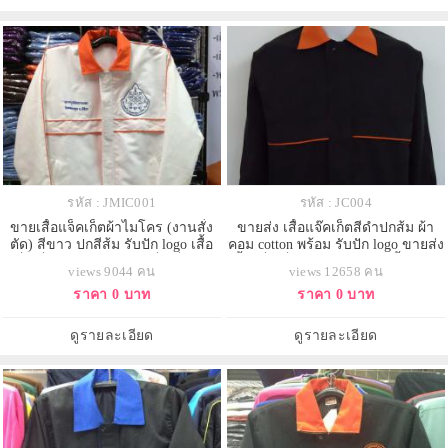
รหัส : JMIC001
รหัส : JC004
ขายเสื้อแจ็คเก็ตผ้าไมโคร (งานสั่ง
ขายส่ง เสื้อแจ๊คเก็ตสีดำปกส้ม ผ้า
ตัด) สีขาว ปกสีส้ม รับปัก logo เสื้อ
คอม cotton พร้อม รับปัก logo ขายส่ง
แจ็คเก็ต 093-632-6441 แจ็คเก็ตขาว
เสื้อแจ็คเก็ต 093-632-6441 เสื้อพร้อม
views 9044 คน
views 12658 คน
ล้วน
ส่ง
ราคา 0 บาท
ราคา 0 บาท
ดูรายละเอียด
ดูรายละเอียด