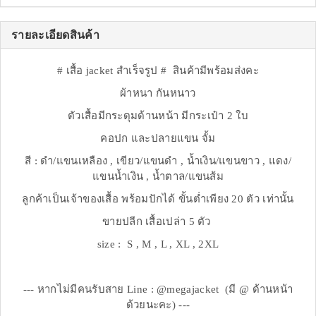
รายละเอียดสินค้า
# เสื้อ jacket สำเร็จรูป # สินค้ามีพร้อมส่งคะ
ผ้าหนา กันหนาว
ตัวเสื้อมีกระดุมด้านหน้า มีกระเป๋า 2 ใบ
คอปก และปลายแขน จั้ม
สี : ดำ/แขนเหลือง , เขียว/แขนดำ , น้ำเงิน/แขนขาว , แดง/
แขนน้ำเงิน , น้ำตาล/แขนส้ม
ลูกค้าเป็นเจ้าของเสื้อ พร้อมปักได้ ขั้นต่ำเพียง 20 ตัว เท่านั้น
ขายปลีก เสื้อเปล่า 5 ตัว
size : S , M , L , XL , 2XL
--- หากไม่มีคนรับสาย Line : @megajacket (มี @ ด้านหน้า
ด้วยนะคะ) ---