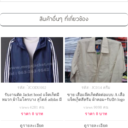
สินค้าอื่นๆ ที่เกี่ยวข้อง
รหัส : ๋JCODU002
รหัส : JC014 ครีม
รับงานตัด Jacket hood แจ็คเก็ตมี
ขาย เสื้อแจ๊คเก็ตตัดต่อแบบ A เสื้อ
หมวก ผ้าไมโครบาง สไตล์ adidas มี
แจ็คเก็ตสีครีม ผ้าคอม+รับปัก logo
แถบที่แขน สีกรม +เสื้อแจ็คเก็ตกัน
เสื้อแจ็คเก็ต 093-632-6441
views 4281 คน
views 9098 คน
ลม Jacket sport +แจ็คเก็ตใส่วิ่งออก
ราคา 0 บาท
ราคา 0 บาท
กำลังกาย 063-632-6441
ดูรายละเอียด
ดูรายละเอียด