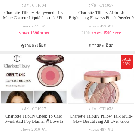
รหัส : CT1004
รหัส : CT1057
Charlotte Tilbury Hollywood Lips
Charlotte Tilbury Airbrush
Matte Contour Liquid Lipstick #Pin
Brightening Flawless Finish Powder 9
Up Pink 6.8 g. ลิปจิ้มจุ่มใหม่ล่าลุด
g. #Tan-Deep สีเบจสำหรับผิวแทนถึง
views 2221 คน
views 459 คน
จากป้าชาล็อต สีสวย แพคเกจสวย
ผิวเข้ม แป้งอัดแข็งรุ่นใหม่ที่มีอณู
ราคา 1390 บาท
2100
ราคา 1590 บาท
ตามสไตน์คุณป้าเลยค่ะ ลิปสติกเนื้อ
แป้งระดับไมโครไฟน์ด้วยอณูแป้งสี
แมทที่อุดมไปด้วยตัวบำรุง ช่วยให้ริม
มุกเนื้อเนียนละเอียด เป็นเอฟเฟกต์
ฝีปากเต่งตึง ไม่เป็นรอยย่น และยังมี
การลดเลือนเงาบนใบหน้าที่ช่วย
ดูรายละเอียด
ดูรายละเอียด
ส่วนผสมข
ปกปิดรอยหมองคล้ำเนรมิตผิวกระจ่า
SALE
28%
รหัส : CT1027
รหัส : CT1058
Charlotte Tilbury Cheek To Chic
Charlotte Tilbury Pillow Talk Multi-
Swish And Pop Blusher สี Love Is
Glow Beautifying All Over Glow
The Drug บลัช 2 สี อุดมด้วยไข่มุกบด
Highlighter 7 g#Romance Light
views 2016 คน
views 487 คน
ละเอียด สีชมพูสดใสน่ารัก ข้างนอก
ไฮไลท์ชนิดเนื้อแป้งที่มีความเนียน