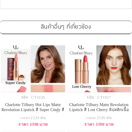
สินค้าอื่นๆ ที่เกี่ยวข้อง
รหัส : CT1036
รหัส : CT1037
Charlotte Tilbury Hot Lips Matte
Charlotte Tilbury Matte Revolution
Revolution Lipstick สี Super Cindy สี
Lipstick สี Lost Cherry ลิปสติกเนื้อ
ที่ได้แรงบันดาลใจมาจาก ซินดี้ ค
แมทเนียนนุ่มที่มาในแพคเกจสุดหรู
views 2224 คน
views 2326 คน
รอว์ฟอร์ดโทนสีนู้ดส้มอมน้ำตาล
เนื้อละเอียด เกลี่ยง่าย ไม่เป็นคราบ
ราคา 1390 บาท
ราคา 1390 บาท
ลิปสติกเนื้อแมทเนียนนุ่มที่มาในแพค
และ สามารถกลบสีเดิมของริมฝีปาก
เกจสุดหรู เนื้อละเอียด เกลี่ยง่าย ไม่
ได้สูงถึง 80% มีพิกเมนท์สีเข้มข้น