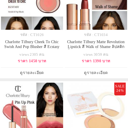
รหัส : CT1026
รหัส : CT1034
Charlotte Tilbury Cheek To Chic
Charlotte Tilbury Matte Revolution
Swish And Pop Blusher สี Ecstasy
Lipstick สี Walk of Shame ลิปสติก
บลัช 2 สี อุดมด้วยไข่มุกบดละเอียด
เนื้อแมทเนียนนุ่มที่มาในแพคเกจสุด
views 2305 คน
views 3059 คน
สีส้มพีช ให้ผิวเปล่งประกายไร้ขีด
หรู เนื้อละเอียด เกลี่ยง่าย ไม่เป็น
ราคา 1450 บาท
ราคา 1390 บาท
จำกัด ด้วย Light Flex Technology
คราบ และ สามารถกลบสีเดิมของริม
และ ไข่มุกบดละเอียด สีบลัชก
ฝีปากได้สูงถึง 80% มีพิกเมนท์สีเข้ม
ข้นและมีส่วนผสมของมอยส์เจอร์ไร
ดูรายละเอียด
ดูรายละเอียด
เซอร์เพื่อเพ
SALE
24%