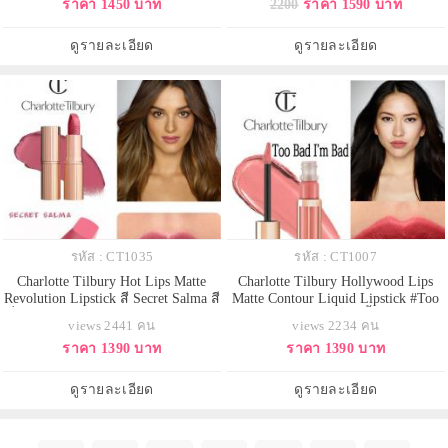
ราคา 1450 บาท
2200
ราคา 1590 บาท
เป็นชมพูพีช ข้างในเป็นชมพูเข้ม ปัด
ละเอียดสูง สามารถสร้างมิติของแสง
รวมกันได้สีกุหลาบ ให้ผิวเปล่ง
บนใบหน้าได้อย่างสวยงาม ส่วนผสม
ประกายไร้ขีดจำกัด ด้วย Light Flex
ของ SILKY MICA ทำให้เนื้อบางเบา
ดูรายละเอียด
ดูรายละเอียด
Technology และ
ดุจแพรไหม เกลี่ยง่าย ช่วยให้เอฟ
รหัส : CT1035
รหัส : CT1007
Charlotte Tilbury Hot Lips Matte
Charlotte Tilbury Hollywood Lips
Revolution Lipstick สี Secret Salma สี
Matte Contour Liquid Lipstick #Too
ที่ได้แรงบันดาลใจมาจาก ซัลมา ฮา
Bad I'm Bad 6.8 g. ลิปจิ้มจุ่มใหม่ล่า
views 2441 คน
views 2234 คน
เยกโทนสีชมพูอมม่วง ลิปสติกเนื้อ
ลุดจากป้าชาล็อต สีสวย แพคเกจสวย
ราคา 1390 บาท
ราคา 1390 บาท
แมทเนียนนุ่มที่มาในแพคเกจสุดหรู
ตามสไตน์คุณป้าเลยค่ะ ลิปสติกเนื้อ
เนื้อละเอียด เกลี่ยง่าย ไม่เป็นคราบ
แมทที่อุดมไปด้วยตัวบำรุง ช่วยให้ริม
และ สามารถกลบสีเดิมของริมฝีปาก
ฝีปากเต่งตึง ไม่เป็นรอยย่น และยังม
ดูรายละเอียด
ดูรายละเอียด
ได้สูงถึง 80