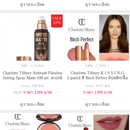
เป็นคราบ และ สามารถกลบสีเดิม
และมีส่วนผสมของมอยส์เจอร์ไร
ดูรายละเอียด
ดูรายละเอียด
ของริมฝีปากได
เซอร์เพื่อเพ
SALE
22%
รหัส : CT1063
รหัส : CT1011
Charlotte Tilbury Airbrush Flawless
Charlotte Tilbury K.I.S.S.I.N.G
Setting Spray Matte 100 ml. สเปรย์
Lipstick สี Bitch Perfect ลิปสติกเนื้อ
ล็อคเมคอัพสูตรแมตต์ที่ช่วยให้เครื่อง
เนียนนุ่มที่มาในแพคเกจสุดหรู สีสวย
views 169 คน
views 3047 คน
สำอางติดทนนานสูงสุด 16 ชั่วโมง
มากเหมาะสำหรับผิวของสาวเอเซีย
1650
ราคา 1290 บาท
ราคา 1390 บาท
ให้ฟินิชผิวแบบเบลอรูขุมขนและ
โดยเมคอัพอาร์ตทิสอย่าง Chalotte
แมตต์สนิท แต่ยังคงความชุ่มชื้น
Tilbury เคลมว่าเป็นลิปสติคเนื้อดี
ปราศจากน้ำมัน เหมาะสำหรับ
เม็ดสีแน่นและติดทนนาน อีกทั้งไม่
ดูรายละเอียด
ดูรายละเอียด
การเตรียมผิวและเซ็ตเมคอัพ
ทำให้ริมฝีป