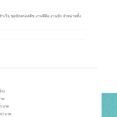
เร็จ,ชุดปักครอสติช,งานฝีมือ,งานปัก จำหน่ายทั้ง
ล็ก)
 บาท
255 บาท
ย 165 บาท