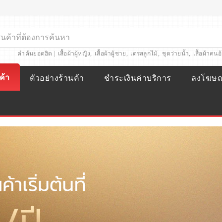
คำค้นยอดฮิต |
เสื้อผ้าผู้หญิง
,
เสื้อผ้าผู้ชาย
,
เดรสลูกไม้
,
ชุดว่ายน้ำ
,
เสื้อผ้าคนอ
ค้า
ตัวอย่างร้านค้า
ชำระเงินค่าบริการ
ลงโฆษ