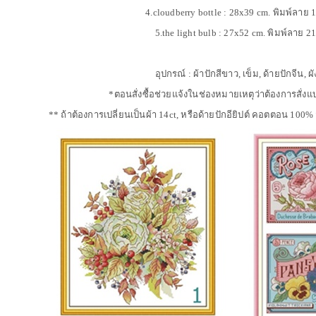
4.cloudberry bottle : 28x39 cm. พิมพ์ลา
5.the light bulb : 27x52 cm. พิมพ์ลาย 
อุปกรณ์ : ผ้าปักสีขาว, เข็ม, ด้ายปักจีน, ผ
*ตอนสั่งซื้อช่วยแจ้งในช่องหมายเหตุว่าต้องการสั
** ถ้าต้องการเปลี่ยนเป็นผ้า 14ct, หรือด้ายปักอียิปต์ คอตตอน 1