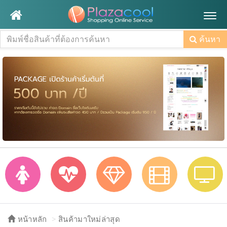
Togg
navig
ค้นหา
หน้าหลัก
สินค้ามาใหม่ล่าสุด