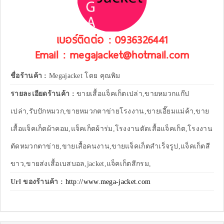
เบอร์ติดต่อ : 0936326441
Email : megajacket@hotmail.com
ชื่อร้านค้า :
Megajacket โดย คุณพิม
รายละเอียดร้านค้า :
ขายเสื้อแจ็คเก็ตเปล่า,ขายหมวกแก๊ป
เปล่า,รับปักหมวก,ขายหมวกตาข่ายโรงงาน,ขายเอี๊ยมแม่ค้า,ขาย
เสื้อแจ็คเก็ตผ้าคอม,แจ็คเก็ตผ้าร่ม,โรงงานตัดเสื้อแจ็คเก็ต,โรงงาน
ตัดหมวกตาข่าย,ขายเสื้อคนงาน,ขายแจ็คเก็ตสำเร็จรูป,แจ็คเก็ตสี
ขาว,ขายส่งเสื้อเบสบอล,jacket,แจ็คเก็ตสีกรม,
Url ของร้านค้า :
http://www.mega-jacket.com