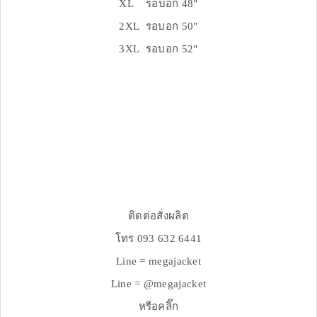
XL รอบอก 48"
2XL รอบอก 50"
3XL รอบอก 52"
ติดต่อสั่งผลิต
โทร 093 632 6441
Line = megajacket
Line = @megajacket
หรือคลิ๊ก