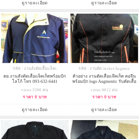
ดูรายละเอียด
ดูรายละเอียด
รหัส : งานสั่งตัดเสื้อแจ็คเ
รหัส : งานตัด Jacket Augmen
ตย.งานสั่งตัดเสื้อแจ็คเก็ตพร้อมปัก
ตัวอย่าง งานตัดเสื้อแจ๊คเก็ต คอจีน
โลโก้ โทร 093-632-6441
พร้อมปัก logo Augmentic รับตัดเสื้อ
แจ๊คเก็ตบริษัท โทร 093-632-6441
views 3590 คน
views 8812 คน
ราคา 0 บาท
ราคา 0 บาท
ดูรายละเอียด
ดูรายละเอียด