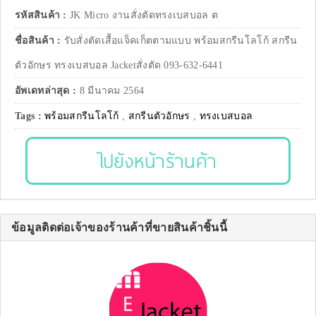
รหัสสินค้า :
JK Micro งานสั่งตัดทรงเบสบอล ต
ชื่อสินค้า :
รับสั่งตัดเสื้อแจ็คเก็ตตามแบบ พร้อมสกรีนโลโก้ สกรีน
ตัวอักษร ทรงเบสบอล Jacketสั่งตัด 093-632-6441
อัพเดทล่าสุด :
8 มีนาคม 2564
Tags :
พร้อมสกรีนโลโก้
,
สกรีนตัวอักษร
,
ทรงเบสบอล
ไปยังหน้าร้านค้า
ข้อมูลติดต่อเจ้าของร้านค้าที่ขายสินค้าชิ้นนี้