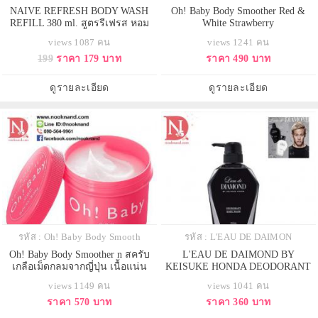
NAIVE REFRESH BODY WASH
Oh! Baby Body Smoother Red &
REFILL 380 ml. สูตรรีเฟรส หอม
White Strawberry
สดชื่น
views 1087 คน
views 1241 คน
199
ราคา 179 บาท
ราคา 490 บาท
ดูรายละเอียด
ดูรายละเอียด
รหัส : Oh! Baby Body Smooth
รหัส : L'EAU DE DAIMON
Oh! Baby Body Smoother n สครับ
L'EAU DE DAIMOND BY
เกลือเม็ดกลมจากญี่ปุ่น เนื้อแน่น
KEISUKE HONDA DEODORANT
เนียนละเอียดมากๆไม่บาดผิวเลยค่ะ
BODYWASH 500 ML
views 1149 คน
views 1041 คน
ราคา 570 บาท
ราคา 360 บาท