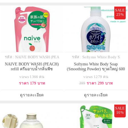
SALE
25%
รหัส : NAIVE BODY WASH (PEA
รหัส : Softymo White Body S
NAIVE BODY WASH (PEACH)
Softymo White Body Soap
refill ครีมอาบน้ำกลิ่นพีช
(Smoothing Powder) ขวดใหญ่ 600
ML ซอฟตี้โม ไวท์ บอดี้ โซป (สมูท
views 1366 คน
views 1279 คน
ติ้ง พาวเดอร์)
ราคา 179 บาท
399
ราคา 299 บาท
ดูรายละเอียด
ดูรายละเอียด
SALE
10%