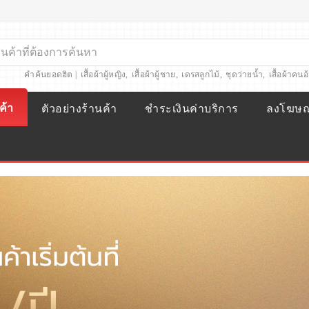
คำค้นยอดฮิต |
เสื้อผ้าผู้หญิง
,
เสื้อผ้าผู้ชาย
,
เดรสลูกไม้
,
ชุดว่ายน้ำ
,
เสื้อผ้าคนอ
ค้า
ตัวอย่างร้านค้า
ชำระเงินค่าบริการ
ลงโฆษ