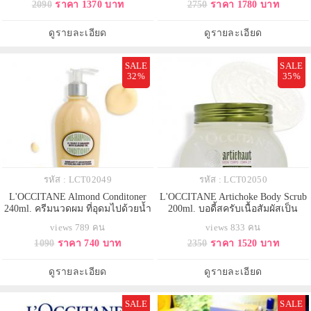
2090
ราคา 1370 บาท
2750
ราคา 1780 บาท
ของ Almond เข้าบำรุงผิวให้นุ่ม
ความสมดุลให้ผิวและไมโครไบโอม
ละเอียดจนรู้สึกได้ เรียบลื่น ชุ่มชื้น
มีกลุ่มสารสำคัญช่วยปลอบประโลม
กลับสมดุลให้ผิว กลิ่นละมุน สะอาด
ผิว เพิ่มความรื่นรมย์ในการบำรุงผิวที่
ดูรายละเอียด
ดูรายละเอียด
ไม่แห้งตึง และยังสาม
มีประสิทธิภาพสูง พ
SALE
SALE
32%
35%
รหัส : LCT02049
รหัส : LCT02050
L'OCCITANE Almond Conditoner
L'OCCITANE Artichoke Body Scrub
240ml. ครีมนวดผม ที่อุดมไปด้วยน้ำ
200ml. บอดี้สครับเนื้อสัมผัสเป็น
มันอัลมอนด์จากโพรวองซ์ มอบ
เอกลักษณ์ ผลัดเซลล์ผิว และขจัด
views 789 คน
views 833 คน
สัมผัสที่นุ่มขึ้นของเส้นผม และลด
เซลล์ผิวที่เสื่อมสภาพ ช่วยลดเซลล์
1090
ราคา 740 บาท
2350
ราคา 1520 บาท
การพันกัน คงกลิ่นหอมนุ่มนวลอย่าง
ลูไลท์โดย 97% ของผู้ใช้รู้สึกว่าผิวแล
ละเอียดอ่อนบนเส้นผมของคุณด้วย
ดูเรียบเนียนขึ้น เมื่อใช้อย่างต่อเนื่อง
กลิ่นอัลมอนด์ สดชื่นด้วยกลิ่นเบอกา
ดูรายละเอียด
ดูรายละเอียด
มอท แนะนำให้ใช้ควบคู่กับ Almond
Sha
SALE
SALE