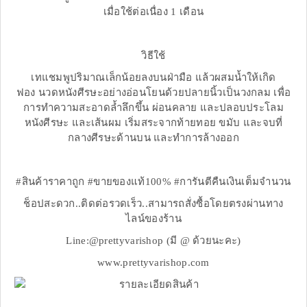
เมื่อใช้ต่อเนื่อง 1 เดือน
วิธีใช้
เทแชมพูปริมาณเล็กน้อยลงบนฝ่ามือ แล้วผสมน้ำให้เกิด
ฟอง นวดหนังศีรษะอย่างอ่อนโยนด้วยปลายนิ้วเป็นวงกลม เพื่อ
การทำความสะอาดล้ำลึกขึ้น ผ่อนคลาย และปลอบประโลม
หนังศีรษะ และเส้นผม เริ่มสระจากท้ายทอย ขมับ และจบที่
กลางศีรษะด้านบน และทำการล้างออก
#สินค้าราคาถูก #ขายของแท้100% #การันตีคืนเงินเต็มจำนวน
ช็อปสะดวก..ติดต่อรวดเร็ว..สามารถสั่งซื้อโดยตรงผ่านทาง
ไลน์ของร้าน
Line:@prettyvarishop (มี @ ด้วยนะคะ)
www.prettyvarishop.com