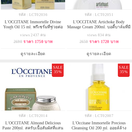
รหัส : LCT02036
รหัส : LCT02051
L'OCCITANE Immortelle Divine
L'OCCITANE Artichoke Body
Youth Oil 15 ml. พรีเซรั่มที่ช่วยต่อ
Massage Cream 200ml. บอดี้บาล์มที่มี
ต้านริ้วรอย จากล็อกซิทาน เนื้อออยล์
ส่วนผสมจากธรรมชาติสูงสุดถึง 95%
views 2437 คน
views 834 คน
แสนละเอียด ซึมซาบอย่างรวดเร็ว
ช่วยส่งเสริมระบบหมุนเวียนเลือด
2690
ราคา 1750 บาท
2650
ราคา 1720 บาท
ช่วยให้ผิวแลดูเอิบอิ่ม มีออร่า และ
ของเสีย และน้ำเหลือง ปรับผิวให้
เปล่งประกายความอ่อนเยาว์.
กระชับขึ้นเมื่อใช้อย่างต่อเนื่องช่วย
ลดเซลลูไลท์ ให้ผิวดูเรียบเนียนขึ้น
ดูรายละเอียด
ดูรายละเอียด
SALE
SALE
35%
35%
รหัส : LCT02014
รหัส : LCT02007
L'OCCITANE Almond Delicious
L'Occitane Immortelle Precious
Paste 200ml. สครับเนื้อสัมผัสที่แสน
Cleansing Oil 200 ml. ออยล์ล้าง