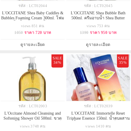
รหัส : LCT02044
รหัส : LCT02045
L'OCCITANE Shea Baby Cuddles &
L'OCCITANE Shea Bubble Bath
Bubbles Foaming Cream 300ml. โฟม
500ml. ครีมอาบน้ำ Shea Butter
อาบน้ำเนื้อครีมนุ่มๆ เนื้อครีมจะ
Bubble Bath อัดแน่นด้วยคุณค่าจาก
views 851 คน
views 753 คน
กลายเป็นฟองโฟมหนานุ่มที่อ่อนโยน
เชีย บัตเตอร์ 5% Shea Extract ช่วย
1050
ราคา 720 บาท
1390
ราคา 950 บาท
ต่อผิวหนัง เส้นผม และหนังศีรษะ
มอบความชุ่มชื้นแก่ผิว และปกป้อง
ของลูกน้อย ไม่ระคายเคืองต่อดวงตา
ผิวจากความแห้งกร้านเนื้อสัมผัสหอม
มีส่วนผสมของสารสกัดจาก
หวานของครีมอาบน้ำจะแปรเปลี่ยน
ดูรายละเอียด
ดูรายละเอียด
ธรรมชาติ ได้แก่ เชีย บัตเตอร์ และ
เป็นโฟมหนานุ่มเมื่อสัมผัสกับน้ำ ช
กล
SALE
SALE
34%
35%
รหัส : LCT02003
รหัส : LCT02039
L'Occitane Almond Cleansing and
L'OCCITANE Immortelle Reset
Softening Shower Oil 500ml. ขวด
Triphase Essence 150ml. น้ำตบผสาน
ใหญ่หัวปั๊ม เจลเนื้อออยล์จะกลายเป็น
3 เนื้อสัมผัสในขวดเดียว เพิ่มความ
views 3748 คน
views 1410 คน
ครีมน้ำนมละเอียดอ่อน ด้วยส่วนผสม
ชุ่มชื้น นุ่มลื่น ปรับให้ผิวดูเด็กลง เพิ่ม