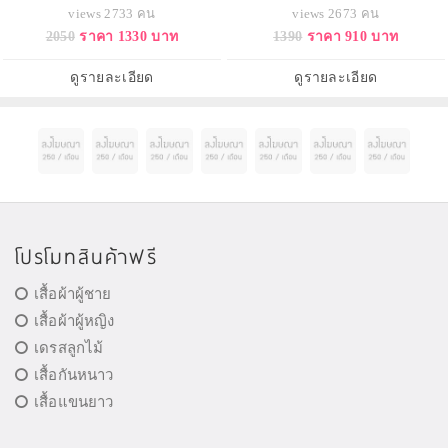
เข้มข้น ที่ผสมผสานระหว่างอัลมอน
เครื่องสำอางเนื้อบางเบา
views 2733 คน
views 2673 คน
ด์บัทเตอร์ และอัลมอนด์ออยล์ รวมถึง
ประสิทธิภาพดีเยี่ยม ทำความสะอาด
2050
ราคา 1330 บาท
1390
ราคา 910 บาท
เมล็ด และเปลือกอัลมอนด์บด
ทั้งเมคอัพกันน้ำ และสิ่งสกปรกได้
ละเอียดกับเกล็ดน้ำตาล ที่ช่วยผลัด
อย่างล้ำลึกหมดจด พร้อมปรับให้ผิว
เซลล์ผิวอย่างอ่อนโยนพร้อมรับการ
เรียบเนียนและกระชับขั้น อ่อนโยน
ดูรายละเอียด
ดูรายละเอียด
บำรุงอย่างเต็มประสิทธิภ
แม้กับรอบดวงตาและริมฝีปาก อุดม
ด้วยคุณค่
โปรโมทสินค้าฟรี
เสื้อผ้าผู้ชาย
เสื้อผ้าผู้หญิง
เดรสลูกไม้
เสื้อกันหนาว
เสื้อแขนยาว