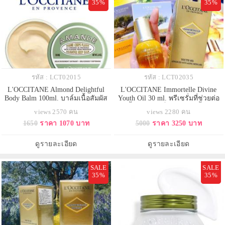
35%
35%
รหัส : LCT02015
รหัส : LCT02035
L'OCCITANE Almond Delightful
L'OCCITANE Immortelle Divine
Body Balm 100ml. บาล์มเนื้อสัมผัส
Youth Oil 30 ml. พรีเซรั่มที่ช่วยต่อ
เข้มข้น แต่ซึมซาบเข้าสู่ผิวอย่าง
ต้านริ้วรอย จากล็อกซิทาน เนื้อออยล์
views 2570 คน
views 2280 คน
ง่ายดาย มอบความชุ่มชื้น ปกป้องผิว
แสนละเอียด ซึมซาบอย่างรวดเร็ว
1650
ราคา 1070 บาท
5000
ราคา 3250 บาท
จากความแห้งกร้าน ผิวเนียนนุ่ม
ช่วยให้ผิวแลดูเอิบอิ่ม มีออร่า และ
และกระชับขึ้น พร้อมด้วยกลิ่นหอ
เปล่งประกายความอ่อนเยาว์.
มอ่อนๆ ผ่อนคลาย
ดูรายละเอียด
ดูรายละเอียด
SALE
SALE
35%
35%