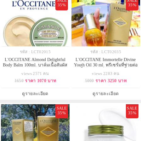
SALE
SALE
35%
35%
รหัส : LCT02015
รหัส : LCT02035
L'OCCITANE Almond Delightful
L'OCCITANE Immortelle Divine
Body Balm 100ml. บาล์มเนื้อสัมผัส
Youth Oil 30 ml. พรีเซรั่มที่ช่วยต่อ
เข้มข้น แต่ซึมซาบเข้าสู่ผิวอย่าง
ต้านริ้วรอย จากล็อกซิทาน เนื้อออยล์
views 2571 คน
views 2283 คน
ง่ายดาย มอบความชุ่มชื้น ปกป้องผิว
แสนละเอียด ซึมซาบอย่างรวดเร็ว
1650
ราคา 1070 บาท
5000
ราคา 3250 บาท
จากความแห้งกร้าน ผิวเนียนนุ่ม
ช่วยให้ผิวแลดูเอิบอิ่ม มีออร่า และ
และกระชับขึ้น พร้อมด้วยกลิ่นหอ
เปล่งประกายความอ่อนเยาว์.
มอ่อนๆ ผ่อนคลาย
ดูรายละเอียด
ดูรายละเอียด
SALE
SALE
35%
35%