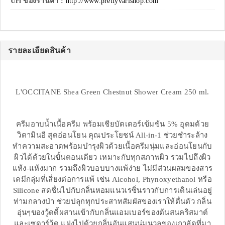
Url ของร้านค้า :
http://www.prettyvarishop.com
รายละเอียดสินค้า
L'OCCITANE Shea Green Chestnut Shower Cream 250 ml.
ครีมอาบน้ำเนื้อครีม พร้อมเชียบัตเตอร์เข้มข้น 5% อุดมด้วย
วิตามินอี สุดอ่อนโยน คุณประโยชน์ All-in-1 ช่วยชำระล้าง
ทำความสะอาดพร้อมบำรุงผิวด้วยเนื้อครีมนุ่มและอ่อนโยนกับ
ผิวได้ด้วยในขั้นตอนเดียว เหมาะกับทุกสภาพผิว รวมไปถึงผิว
แห้ง-แห้งมาก รวมถึงผิวบอบบางแพ้ง่าย ไม่มีส่วนผสมของสาร
เคมีกลุ่มที่เสี่ยงต่อการแพ้ เช่น Alcohol, Phynoxyethanol หรือ
Silicone สดชื่นไปกับกลิ่นหอมแนวเรซิ่นราวกับการเดินเล่นอยู่
ท่ามกลางป่า ช่วยปลุกทุกประสาทสัมผัสของเราให้ตื่นตัว กลิ่น
อุ่นๆของวู้ดดี้ผสานเข้ากับกลิ่นแอมเบอร์ของต้นสนคริสมาต์
และเซดาร์วู้ด แฝงไปด้วยกลิ่นอันแสนนุ่มนวลของเกาลัดที่มา