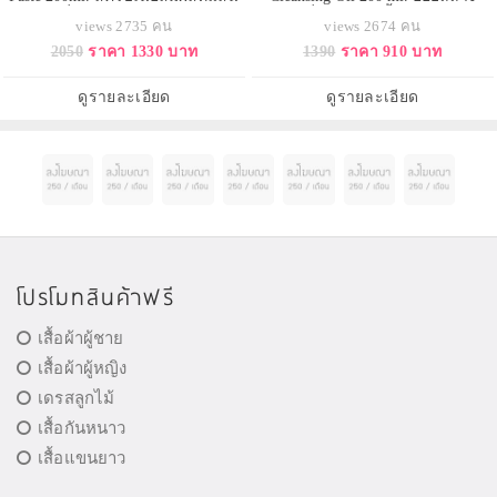
เข้มข้น ที่ผสมผสานระหว่างอัลมอน
เครื่องสำอางเนื้อบางเบา
views 2735 คน
views 2674 คน
ด์บัทเตอร์ และอัลมอนด์ออยล์ รวมถึง
ประสิทธิภาพดีเยี่ยม ทำความสะอาด
2050
ราคา 1330 บาท
1390
ราคา 910 บาท
เมล็ด และเปลือกอัลมอนด์บด
ทั้งเมคอัพกันน้ำ และสิ่งสกปรกได้
ละเอียดกับเกล็ดน้ำตาล ที่ช่วยผลัด
อย่างล้ำลึกหมดจด พร้อมปรับให้ผิว
เซลล์ผิวอย่างอ่อนโยนพร้อมรับการ
เรียบเนียนและกระชับขั้น อ่อนโยน
ดูรายละเอียด
ดูรายละเอียด
บำรุงอย่างเต็มประสิทธิภ
แม้กับรอบดวงตาและริมฝีปาก อุดม
ด้วยคุณค่
โปรโมทสินค้าฟรี
เสื้อผ้าผู้ชาย
เสื้อผ้าผู้หญิง
เดรสลูกไม้
เสื้อกันหนาว
เสื้อแขนยาว