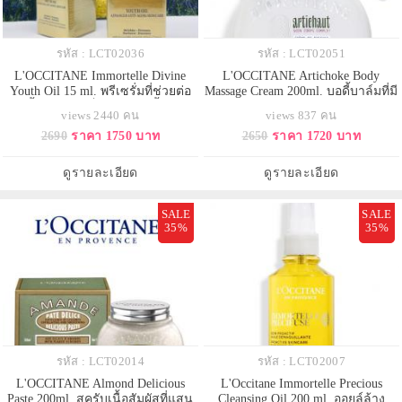
รหัส : LCT02036
รหัส : LCT02051
L'OCCITANE Immortelle Divine
L'OCCITANE Artichoke Body
Youth Oil 15 ml. พรีเซรั่มที่ช่วยต่อ
Massage Cream 200ml. บอดี้บาล์มที่มี
ต้านริ้วรอย จากล็อกซิทาน เนื้อออยล์
ส่วนผสมจากธรรมชาติสูงสุดถึง 95%
views 2440 คน
views 837 คน
แสนละเอียด ซึมซาบอย่างรวดเร็ว
ช่วยส่งเสริมระบบหมุนเวียนเลือด
2690
ราคา 1750 บาท
2650
ราคา 1720 บาท
ช่วยให้ผิวแลดูเอิบอิ่ม มีออร่า และ
ของเสีย และน้ำเหลือง ปรับผิวให้
เปล่งประกายความอ่อนเยาว์.
กระชับขึ้นเมื่อใช้อย่างต่อเนื่องช่วย
ลดเซลลูไลท์ ให้ผิวดูเรียบเนียนขึ้น
ดูรายละเอียด
ดูรายละเอียด
SALE
SALE
35%
35%
รหัส : LCT02014
รหัส : LCT02007
L'OCCITANE Almond Delicious
L'Occitane Immortelle Precious
Paste 200ml. สครับเนื้อสัมผัสที่แสน
Cleansing Oil 200 ml. ออยล์ล้าง