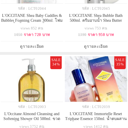
รหัส : LCT02044
รหัส : LCT02045
L'OCCITANE Shea Baby Cuddles &
L'OCCITANE Shea Bubble Bath
Bubbles Foaming Cream 300ml. โฟม
500ml. ครีมอาบน้ำ Shea Butter
อาบน้ำเนื้อครีมนุ่มๆ เนื้อครีมจะ
Bubble Bath อัดแน่นด้วยคุณค่าจาก
views 852 คน
views 753 คน
กลายเป็นฟองโฟมหนานุ่มที่อ่อนโยน
เชีย บัตเตอร์ 5% Shea Extract ช่วย
1050
ราคา 720 บาท
1390
ราคา 950 บาท
ต่อผิวหนัง เส้นผม และหนังศีรษะ
มอบความชุ่มชื้นแก่ผิว และปกป้อง
ของลูกน้อย ไม่ระคายเคืองต่อดวงตา
ผิวจากความแห้งกร้านเนื้อสัมผัสหอม
มีส่วนผสมของสารสกัดจาก
หวานของครีมอาบน้ำจะแปรเปลี่ยน
ดูรายละเอียด
ดูรายละเอียด
ธรรมชาติ ได้แก่ เชีย บัตเตอร์ และ
เป็นโฟมหนานุ่มเมื่อสัมผัสกับน้ำ ช
กล
SALE
SALE
34%
35%
รหัส : LCT02003
รหัส : LCT02039
L'Occitane Almond Cleansing and
L'OCCITANE Immortelle Reset
Softening Shower Oil 500ml. ขวด
Triphase Essence 150ml. น้ำตบผสาน
ใหญ่หัวปั๊ม เจลเนื้อออยล์จะกลายเป็น
3 เนื้อสัมผัสในขวดเดียว เพิ่มความ
views 3752 คน
views 1412 คน