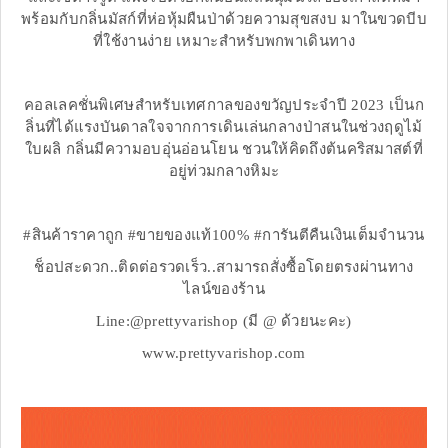
พร้อมกับกลิ่นมัสก์ที่ห่อหุ้มผืนป่าด้วยความสุขสงบ มาในขวดบีบ
ที่ใช้งานง่าย เหมาะสำหรับพกพาเดินทาง
คอลเลคชั่นพิเศษสำหรับเทศกาลของขวัญประจำปี 2023 เป็นก
ลิ่นที่ได้แรงบันดาลใจจากการเดินเล่นกลางป่าสนในช่วงฤดูไม้
ใบผลิ กลิ่นมีความอบอุ่นอ่อนโยน ชวนให้คิดถึงต้นคริสมาสต์ที่
อยู่ท่วมกลางหิมะ
#สินค้าราคาถูก #ขายของแท้100% #การันตีคืนเงินเต็มจำนวน
ช็อปสะดวก..ติดต่อรวดเร็ว..สามารถสั่งซื้อโดยตรงผ่านทาง
ไลน์ของร้าน
Line:@prettyvarishop (มี @ ด้วยนะคะ)
www.prettyvarishop.com