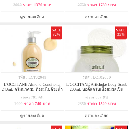
ครีมน้ำนมละเอียดอ่อน ด้วยส่วนผสม
ชุ่มชื้น นุ่มลื่น ปรับให้ผิวดูเด็กลง เพิ่ม
2090
ราคา 1370 บาท
2750
ราคา 1780 บาท
ของ Almond เข้าบำรุงผิวให้นุ่ม
ความสมดุลให้ผิวและไมโครไบโอม
ละเอียดจนรู้สึกได้ เรียบลื่น ชุ่มชื้น
มีกลุ่มสารสำคัญช่วยปลอบประโลม
กลับสมดุลให้ผิว กลิ่นละมุน สะอาด
ผิว เพิ่มความรื่นรมย์ในการบำรุงผิวที่
ดูรายละเอียด
ดูรายละเอียด
ไม่แห้งตึง และยังสาม
มีประสิทธิภาพสูง พ
SALE
SALE
32%
35%
รหัส : LCT02049
รหัส : LCT02050
L'OCCITANE Almond Conditoner
L'OCCITANE Artichoke Body Scrub
240ml. ครีมนวดผม ที่อุดมไปด้วยน้ำ
200ml. บอดี้สครับเนื้อสัมผัสเป็น
มันอัลมอนด์จากโพรวองซ์ มอบ
เอกลักษณ์ ผลัดเซลล์ผิว และขจัด
views 791 คน
views 837 คน
สัมผัสที่นุ่มขึ้นของเส้นผม และลด
เซลล์ผิวที่เสื่อมสภาพ ช่วยลดเซลล์
1090
ราคา 740 บาท
2350
ราคา 1520 บาท
การพันกัน คงกลิ่นหอมนุ่มนวลอย่าง
ลูไลท์โดย 97% ของผู้ใช้รู้สึกว่าผิวแล
ละเอียดอ่อนบนเส้นผมของคุณด้วย
ดูเรียบเนียนขึ้น เมื่อใช้อย่างต่อเนื่อง
กลิ่นอัลมอนด์ สดชื่นด้วยกลิ่นเบอกา
ดูรายละเอียด
ดูรายละเอียด
มอท แนะนำให้ใช้ควบคู่กับ Almond
Sha