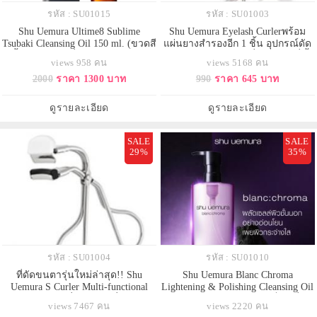
รหัส : SU01015
รหัส : SU01003
Shu Uemura Ultime8 Sublime
Shu Uemura Eyelash Curlerพร้อม
Tsubaki Cleansing Oil 150 ml. (ขวดสี
แผ่นยางสำรองอีก 1 ชิ้น อุปกรณ์ดัด
น้ำตาล) คลีนซิ่งออยล์สำหรับทุก
ขนตา ของแท้ 100% ที่ดัดขนตาที่ขึ้น
views 958 คน
views 5168 คน
สภาพผิว ออยล์ล้ำค่า ผสมกับน้ำมันซึ
ชื่อว่าอันดับ 1 ของโลก เพื่อขนตา
2000
ราคา 1300 บาท
990
ราคา 645 บาท
บากิญี่ปุ่นที่สกัดด้วยกรรมวิธีพิเศษ
งอน เด้ง ยาว สวยเป็นธรรมชาติ
ช่วยต้านปัญหาผิวทุกประการ รวม
นานทั้งวัน โค้งเข้ากับเบ้าตาดีมาก
คุณสมบัติ 8 ชนิด เพื่อการทำความ
ตัวยางทำจากซิลิโคนที่นุ่มมาก
ดูรายละเอียด
ดูรายละเอียด
สะอาดผิวเป็นเลิศ ให้ผิวที่ดีขึ้น
ขนตาไม่หัก ตัวยางใส่พอดีไม่เลื่อนไ
SALE
SALE
29%
35%
รหัส : SU01004
รหัส : SU01010
ที่ดัดขนตารุ่นใหม่ล่าสุด!! Shu
Shu Uemura Blanc Chroma
Uemura S Curler Multi-functional
Lightening & Polishing Cleansing Oil
Eyelash Curler ที่ดัดขนตาที่ออกแบบ
450 ml. ขวดสีม่วง ออยล์เช็คเครื่อง
views 7467 คน
views 2220 คน
มาเพื่อช่วยให้การดัดขนตาสมบูรณ์
สำอาง สูตรใหม่ล่าสุด เพื่อผิว