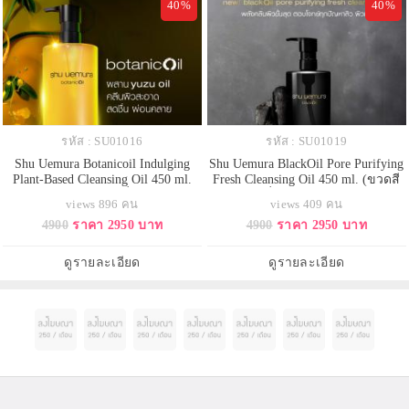
40%
40%
รหัส : SU01016
รหัส : SU01019
Shu Uemura Botanicoil Indulging
Shu Uemura BlackOil Pore Purifying
Plant-Based Cleansing Oil 450 ml.
Fresh Cleansing Oil 450 ml. (ขวดสี
(ขวดสีเหลือง) คลีนซิ่งออยล์สูตร
ดำ) คลีนซิ่งออยล์สูตรใหม่ คลีนผิว
views 896 คน
views 409 คน
plant-based จากธรรมชาติ ผลิตขึ้น
ขั้นสุด พร้อมส่วนผสมบำรุงผิวแบบ
4900
ราคา 2950 บาท
4900
ราคา 2950 บาท
อย่างภาคภูมิใจในประเทศญี่ปุ่น ด้วย
จัดเต็ม ออกแบบมาเพื่อตอบโจทย์
แรงบันดาลใจจากพืชสมุนไพรของ
ปัญหาความมันส่วนเกิน สูตรชาร์
ญี่ปุ่น อัดแน่นด้วยสารสกัดจากส้มยูสุ
โคลและข้าวสีนิลจาก ช่วยลดความ
ดูรายละเอียด
ดูรายละเอียด
ญี่ปุ่น ที่ขจัดทั้งเมคอัพ แล
มันส่วนเกิน ขจัดสิ่งสกปรกในรูขุม
ขน