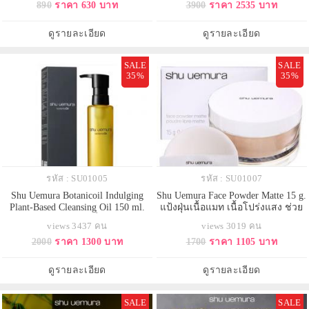
890
ราคา 630 บาท
3900
ราคา 2535 บาท
แบบมากขึ้น สำหรับดัดขนตาเฉพาะ
กระจ่างใส สูตรปรับปรุงใหม่ที่มา
ส่วน เช่น หัวตา หางตา เพื่อเนรมิต
พร้อมกับส่วนผสมซึ่งมอบการยก
ขนตางอนเด้งแบบไฮเดฟินิชั่น
ระดับความดูกระจ่างใสของผิวที่ยอด
ดูรายละเอียด
ดูรายละเอียด
ป้องกันการหนีบหนังตา อีกย
เยี่ยมยิ่งขึ้นแด่ผู้รักกา
SALE
SALE
35%
35%
รหัส : SU01005
รหัส : SU01007
Shu Uemura Botanicoil Indulging
Shu Uemura Face Powder Matte 15 g.
Plant-Based Cleansing Oil 150 ml.
แป้งฝุ่นเนื้อแมท เนื้อโปร่งแสง ช่วย
(ขวดสีเหลือง) คลีนซิ่งออยล์สูตร
ให้หน้าไม่ดรอประหว่างวัน พร้อม
views 3437 คน
views 3019 คน
plant-based จากธรรมชาติ ผลิตขึ้น
อำพรางริ้วรอยและรูขุมขน ช่วย
2000
ราคา 1300 บาท
1700
ราคา 1105 บาท
อย่างภาคภูมิใจในประเทศญี่ปุ่น ด้วย
ควบคุมความมัน เพื่อผิวธรรมดาถึง
แรงบันดาลใจจากพืชสมุนไพรของ
ผิวมันโดยเฉพาะเนื้อแป้งนุ่ม เนียน
ญี่ปุ่น อัดแน่นด้วยสารสกัดจากส้มยูสุ
ละเอียดให้ลุค Matte เป็นธรรมชาติ
ดูรายละเอียด
ดูรายละเอียด
ญี่ปุ่น ที่ขจัดทั้งเมคอัพ แล
ให้สีผิวสว่างใส ๆ
SALE
SALE