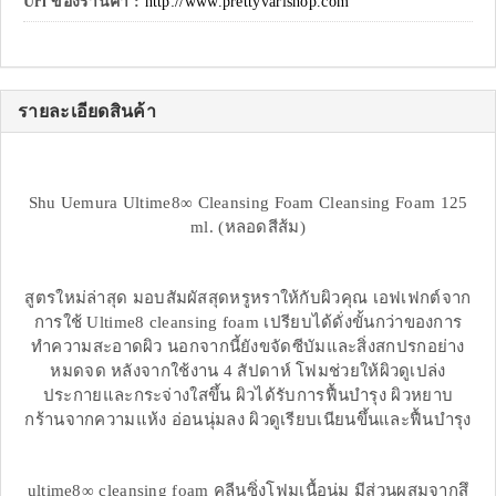
Url ของร้านค้า :
http://www.prettyvarishop.com
รายละเอียดสินค้า
Shu Uemura Ultime8∞ Cleansing Foam Cleansing Foam 125
ml. (หลอดสีส้ม)
สูตรใหม่ล่าสุด มอบสัมผัสสุดหรูหราให้กับผิวคุณ เอฟเฟกต์จาก
การใช้ Ultime8 cleansing foam เปรียบได้ดั่งขั้นกว่าของการ
ทำความสะอาดผิว นอกจากนี้ยังขจัดซีบัมและสิ่งสกปรกอย่าง
หมดจด หลังจากใช้งาน 4 สัปดาห์ โฟมช่วยให้ผิวดูเปล่ง
ประกายและกระจ่างใสขึ้น ผิวได้รับการฟื้นบำรุง ผิวหยาบ
กร้านจากความแห้ง อ่อนนุ่มลง ผิวดูเรียบเนียนขึ้นและฟื้นบำรุง
ultime8∞ cleansing foam คลีนซิ่งโฟมเนื้อนุ่ม มีส่วนผสมจากสึ