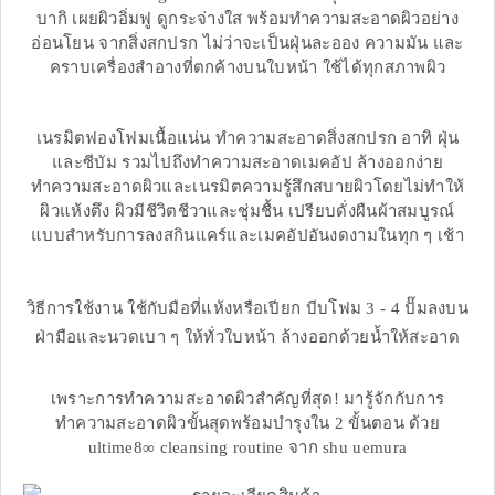
บากิ เผยผิวอิ่มฟู ดูกระจ่างใส พร้อมทำความสะอาดผิวอย่าง
อ่อนโยน จากสิ่งสกปรก ไม่ว่าจะเป็นฝุ่นละออง ความมัน และ
คราบเครื่องสำอางที่ตกค้างบนใบหน้า ใช้ได้ทุกสภาพผิว
เนรมิตฟองโฟมเนื้อแน่น ทำความสะอาดสิ่งสกปรก อาทิ ฝุ่น
และซีบัม รวมไปถึงทำความสะอาดเมคอัป ล้างออกง่าย
ทำความสะอาดผิวและเนรมิตความรู้สึกสบายผิวโดยไม่ทำให้
ผิวแห้งตึง ผิวมีชีวิตชีวาและชุ่มชื้น เปรียบดั่งผืนผ้าสมบูรณ์
แบบสำหรับการลงสกินแคร์และเมคอัปอันงดงามในทุก ๆ เช้า
วิธีการใช้งาน ใช้กับมือที่แห้งหรือเปียก บีบโฟม 3 - 4 ปั๊มลงบน
ฝ่ามือและนวดเบา ๆ ให้ทั่วใบหน้า ล้างออกด้วยน้ำให้สะอาด
เพราะการทำความสะอาดผิวสำคัญที่สุด! มารู้จักกับการ
ทำความสะอาดผิวขั้นสุดพร้อมบำรุงใน 2 ขั้นตอน ด้วย
ultime8∞ cleansing routine จาก shu uemura