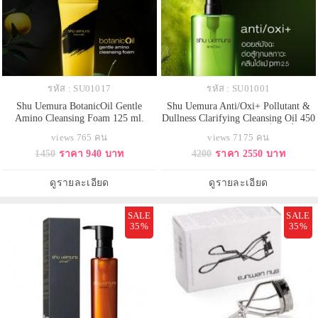
รหัส : SU01017
รหัส : SU01001
Shu Uemura BotanicOil Gentle
Shu Uemura Anti/Oxi+ Pollutant &
Amino Cleansing Foam 125 ml.
Dullness Clarifying Cleansing Oil 450
(หลอดสีเหลือง) โฟมคลีนผิวดุจสปา
ml. ขวดสีเขียว ออยล์เช็คเครื่อง
views 765 คน
views 7175 คน
ที่มีส่วนผสมของ amino acid ด้วยฟอง
สำอาง สูตรผิวบอบบางแพ้ง่าย
1450
ราคา 940 บาท
4200
ราคา 2550 บาท
โฟมนุ่มช่วยคลีนผิวจากความมัน
สะอาดล้ำลึก ประกอบด้วย New
และสิ่งสกปรกอย่างอ่อนโยน หลัง
Green Trio สารสกัดจากพืชสมุนไพร
จากใช้เป็นเวลา 4 สัปดาห์ ปัญหา
3 ชนิด ซึ่งมุ่งเป้าไปที่พีเอ็ม 2.5 ล้าง
ดูรายละเอียด
ดูรายละเอียด
ของผิว เช่น ผิวหยาบกร้านหรือรูขุม
เครื่องสำอาง และครีมกัน
ขนดูดีขึ้น*
SALE
SALE
35%
35%