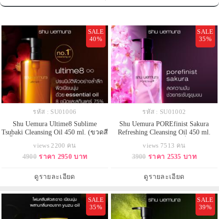
SALE
SALE
40%
35%
รหัส : SU01006
รหัส : SU01002
Shu Uemura Ultime8 Sublime
Shu Uemura POREfinist Sakura
Tsubaki Cleansing Oil 450 ml. (ขวดสี
Refreshing Cleansing Oil 450 ml.
น้ำตาล) คลีนซิ่งออยล์สำหรับทุก
ขวดสีชมพู ออยล์เช็คเครื่องสำอาง
views 2200 คน
views 7513 คน
สภาพผิว ออยล์ล้ำค่า ผสมกับน้ำมันซึ
ช่วยล้างเมคอัพสูตรติดทนนานออก
4900
ราคา 2950 บาท
3900
ราคา 2535 บาท
บากิญี่ปุ่นที่สกัดด้วยกรรมวิธีพิเศษ
อย่างง่ายดายและรวดเร็ว ด้วย
ช่วยต้านปัญหาผิวทุกประการ รวม
โมเลกุลน้ำมันที่เล็กที่สุด ซึ่งช่วยให้
คุณสมบัติ 8 ชนิด เพื่อการทำความ
ซึมซาบไวและล้างออกง่าย ช่วยให้
ดูรายละเอียด
ดูรายละเอียด
สะอาดผิวเป็นเลิศ ให้ผิวที่ดีขึ้น
ผิวแลดูปราศจากรูขุมขน
SALE
SALE
35%
39%