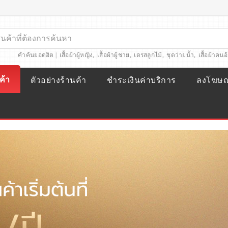
คำค้นยอดฮิต |
เสื้อผ้าผู้หญิง
,
เสื้อผ้าผู้ชาย
,
เดรสลูกไม้
,
ชุดว่ายน้ำ
,
เสื้อผ้าคนอ
ค้า
ตัวอย่างร้านค้า
ชำระเงินค่าบริการ
ลงโฆษ