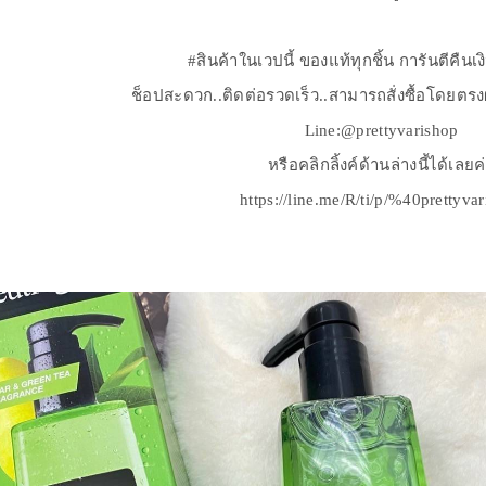
#สินค้าในเวปนี้ ของแท้ทุกชิ้น การันตีคืน
ช็อปสะดวก..ติดต่อรวดเร็ว..สามารถสั่งซื้อโดยตร
Line:@prettyvarishop
หรือคลิกลิ้งค์ด้านล่างนี้ได้เลยค
https://line.me/R/ti/p/%40prettyva