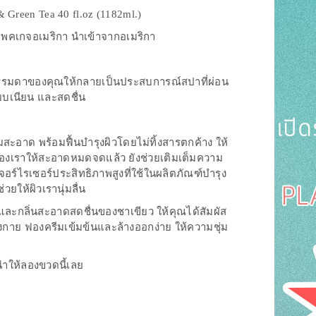
 Green Tea 40 fl.oz (1182ml.)
#แพคเกจอเมริกา นำเข้าจากอเมริกา
้ำธรรมดาของคุณให้กลายเป็นประสบการณ์สปาที่ผ่อน
ียบเนียน และสดชื่น
สะอาด พร้อมฟื้นบำรุงผิวโดยไม่ทิ้งสารตกค้าง ให้
ยของเราให้สะอาดหมดจดแล้ว ยังช่วยเติมเต็มความ
เจอร์ไรเซอร์ประสิทธิภาพสูงที่ใช้ในผลิตภัณฑ์บำรุง
่วยให้ผิวเรานุ่มลื่น
และกลิ่นสะอาดสดชื่นของชาเขียว ให้คุณได้สัมผัส
งกาย ฟองครีมเข้มข้นและล้างออกง่าย ให้ความชุ่ม
ำให้ลองขวดนี้เลย