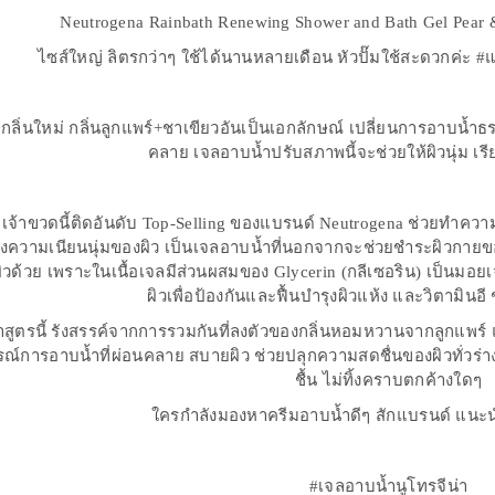
Neutrogena Rainbath Renewing Shower and Bath Gel Pear &
ไซส์ใหญ่ ลิตรกว่าๆ ใช้ได้นานหลายเดือน หัวปั๊มใช้สะดวกค่ะ 
กลิ่นใหม่ กลิ่นลูกแพร์+ชาเขียวอันเป็นเอกลักษณ์ เปลี่ยนการอาบน
คลาย เจลอาบน้ำปรับสภาพนี้จะช่วยให้ผิวนุ่ม เร
เจ้าขวดนี้ติดอันดับ Top-Selling ของแบรนด์ Neutrogena ช่วยทำความ
กถึงความเนียนนุ่มของผิว เป็นเจลอาบน้ำที่นอกจากจะช่วยชำระผิวกา
ห้ผิวด้วย เพราะในเนื้อเจลมีส่วนผสมของ Glycerin (กลีเซอริน) เป็นมอย
ผิวเพื่อป้องกันและฟื้นบำรุงผิวแห้ง และวิตามินอี ช
สูตรนี้ รังสรรค์จากการรวมกันที่ลงตัวของกลิ่นหอมหวานจากลูกแพร์ 
์การอาบน้ำที่ผ่อนคลาย สบายผิว ช่วยปลุกความสดชื่นของผิวทั่วร่า
ชื้น ไม่ทิ้งคราบตกค้างใดๆ
ใครกำลังมองหาครีมอาบน้ำดีๆ สักแบรนด์ แนะน
#เจลอาบน้ำนูโทรจีน่า