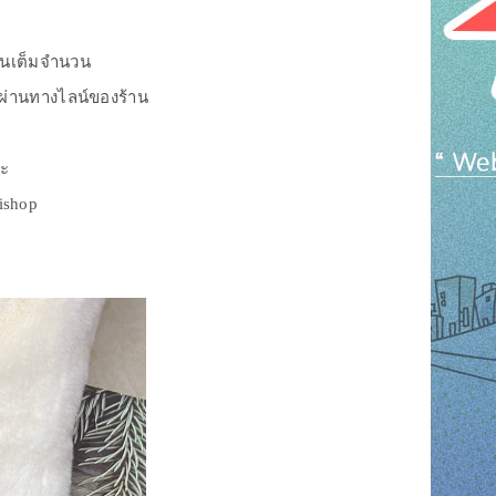
เงินเต็มจำนวน
งผ่านทางไลน์ของร้าน
่ะ
rishop