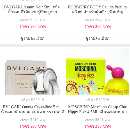
BVLGARI Jasmin Noir 5ml. กลิ่น
BURBERRY BODY Eau de Parfum
น้ำหอมที่ให้ความรู้สึกหรูหรา
4.5 ml สำหรับผู้หญิง (หัวแต้ม)
อลังการ หอมโรแมนติก กลิ่นหอม
views 5372 คน
views 5949 คน
เซ็กซี่มากๆคะ
ราคา 295 บาท
ราคา 295 บาท
ดูรายละเอียด
ดูรายละเอียด
รหัส : E10019
รหัส : E10009
BVLGARI Omnia Crystalline 5 ml.
MOSCHINO Moschino Cheap Chic
น้ำหอมกลิ่นหอมละมุนจากธรรมชาติ
Hippy Fizz 4.5Ml กลิ่นหอมแบบน่า
อย่าง ดอกบัว ไผ่ และไม้ยืนต้น
รัก สดใส กระปรี้กระเปร่า ในขณะ
views 5716 คน
views 5621 คน
เหมาะกับสาวๆที่ทันสมัยผู้หลงใหลใน
เดียวกันก็ให้ความหวานนิดๆ ของ
ราคา 295 บาท
ราคา 295 บาท
กลิ่นหอมแบบนุ่มๆ ขวดน้ำหอมที่ได้
ดอกไม้หลายชนิด ตัวนี้ใช้ได้