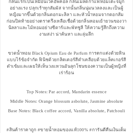
กลิ่นแรกเป็นเหมือนเวคอัพคอล กลิ่นเมล็ดกาแฟหอมเตะจมูก
อย่างแรง ปลุกเร้าทุกสัมผัส จากนั้นกลิ่นนุ่มนวลลงและเป็นผู้
หญิงมากขึ้นด้วยกลิ่นดอกมะลิลา และหัวน้ำหอมจากดอกส้ม
ก่อนปิดท้ายอย่างตราตรึงเหลือเชื่อด้วยกลิ่นหอมเย้ายวนของวา
นิลลาและไม้หอมอย่างซีดาร์และพัทชูลี ให้ความรู้สึกถึงความ
งามสง่า น่าค้นหา และลุ่มลึก
ขวดน้ำหอม Black Opium Eau de Parfum การตกแต่งด้วยหิน
แบบไร้ข้อจำกัด ฟินิชด้วยกลิตเตอร์สีดำเคลือบด้วยแล็คเกอร์สี
ดำเข้มและเผยให้เห็นวงแหวนอันลุกโชนของความเป็นผู้หญิงที่
เร่าร้อน
Top Notes: Par accord, Mandarin essence
Middle Notes: Orange blossum asbolute, Jasmine absolute
Base Notes: Black coffee accord, Vanilla absolute, Patchouli
#สินค้าราคาถูก #ขายน้ำหอมของแท้100% #การันตีคืนเงินเต็ม