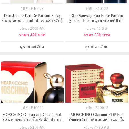
รหัส : E10068
รหัส : E10122
Dior J'adore Eau De Parfum Spray
Dior Sauvage Eau Forte Parfum
ขนาดทดลอง 5 ml. น้ำหอมสำหรับผู้
Alcohol-Free ขนาดทดลอง10 ml.
หญิง กลิ่นหอมอ่อนหวาน Jadore ที่
น้ำหอมผู้ชายหัวน้ำหอมระดับท๊อป
views 2009 คน
views 41 คน
มอบความรู้สึกที่เปรียบเสมือนผู้หญิง
Parfum ที่ไม่มีแอลกอฮอล์ คนผิวแพ้
ราคา 450 บาท
ราคา 550 บาท
ที่มีบุคลิคอ่อนโยน อ่อนหวาน และดู
ง่ายฉีดลงผิวได้เลย มอบความสดชื่น
มีเหสน่ห์ ที่น่าแสนจะหลงใหล ที่
อันเป็นตำนานของ Sauvage ด้วย
เหมาะสำหรับผู้หญิงในยุคนี้เป็นอย่าง
กลิ่นหอมหอมหลักของ สไปซ์เซส
ดูรายละเอียด
ดูรายละเอียด
มาก ควา
เครื่องเทศเย็นสดชื่นลาเวนเดอร์ ไม้
หอม และมักส
รหัส : E10011
รหัส : E10012
MOSCHINO Cheap and Chic 4.9ml.
MOSCHINO Glamour EDP For
กลิ่นหอมของ ดอกไม้สดที่กำลังเบ่ง
Women 5ml กลิ่นหอมหวานมาใน
บานเต็มทุ่งหญ้าสีเขียวอ่อน และส้มที่
ขวดรูปแอบเปิ้ลสีทอง สดใส น่ารัก
views 5216 คน
views 4789 คน