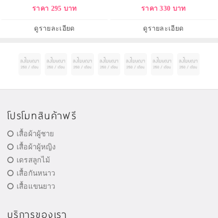
สดจากต้นมอบความหอมหวาน
มากค่ะ แนวกลิ่นหอมหวานจากผลไม้
ราคา 295 บาท
ราคา 330 บาท
สดชื่น ลึกลับน่าค้นหา รู้สึกได้ตั้งแต่
ต่าง ๆ สื่อให้เห็นถึงความเป็นหญิง
ครั้งแรกที่ได้สัมผัสที่ผสมผสานกันได้
สาวสมัยใหม่ แต่ก็ยังคงมีความสวย
อย่างลงตัว
ใส
ดูรายละเอียด
ดูรายละเอียด
โปรโมทสินค้าฟรี
เสื้อผ้าผู้ชาย
เสื้อผ้าผู้หญิง
เดรสลูกไม้
เสื้อกันหนาว
เสื้อแขนยาว
บริการของเรา