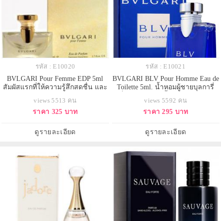
รหัส : E10020
รหัส : E10021
BVLGARI Pour Femme EDP 5ml
BVLGARI BLV Pour Homme Eau de
สัมผัสแรกที่ให้ความรู้สึกสดชื่น และ
Toilette 5ml. น้ำหอมผู้ชายบุลการี่
ใสราวกับผลึกจากส่วนผสมของ
กลิ่นหอมแนววู้ดดี้สไปซี อบอุ่นและ
views 5513 คน
views 5592 คน
ดอกไม้นานาชนิด สัมผัสต่อมาด้วย
น่าค้นหา มอบความความหอม
ราคา 325 บาท
ราคา 295 บาท
กลิ่นที่โดดเด่นจากส่วนผสมหลัก ชา
สะอาด สดชื่น มีชีวิตชีวา สะท้อน
มะลิ Sambac ที่เด็ดในยามรุ่งอรุณ
ภาพลักษณ์ของผู้ชายทันสมัยได้อย่าง
เพราะให้กลิ่นที่หอมกว่า จากนั้นกลิ่น
ชัดเจน
ดูรายละเอียด
ดูรายละเอียด
หอมของมะลิจะค่อยๆ จางลงจน