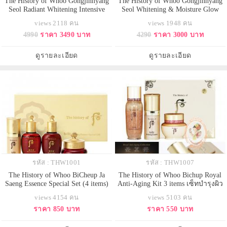
The History of Whoo Gongjinhyang
The History of Whoo Gongjinhyang
Seol Radiant Whitening Intensive
Seol Whitening & Moisture Glow
Spot Corrector 20ml. ผลิตภัณฑ์ดูแล
Cream SPF30/PA++ 50ml. ผลิตภัณฑ์
views 2118 คน
views 1948 คน
จุดด่างดำสูตรเข้มข้น ช่วยขจัดจุด
ที่อุดมด้วยส่วนผสมไวท์เทนนิ่งอัน
4990
ราคา 3490 บาท
4290
ราคา 3000 บาท
กำเนิดของฝ้า กระ ด้วยส่วนผสมอัน
ทรงคุณค่าตามตำราการดูแลผิว เติม
ทรงคุณค่าตำรับโซล ไวท์เทนนิ่ง
ความชุ่มชื่นด้วยน้ำดอกเบญจมาศป่า
ประสิทธิภาพสูง (รอยกระจางลง
ปกป้องผิวจากกรังสียูวี นุ่มเรียบเนียน
ดูรายละเอียด
ดูรายละเอียด
10% ภายใน 4 สัปดาห์ แ
ให้ผิว
รหัส : THW1001
รหัส : THW1007
The History of Whoo BiCheup Ja
The History of Whoo Bichup Royal
Saeng Essence Special Set (4 items)
Anti-Aging Kit 3 items เซ็ทบำรุงผิว
ครีมระดับราชวงศ์เกาหลี วัตถุดิบ
ขนาดทดลอง ด้วยส่วนผสมหลัก ราก
views 4154 คน
views 5103 คน
หลัก มาจาก รากโสม และบัวหิมะ
โสมโบราณ เน้นในเรื่องของการ
ราคา 850 บาท
ราคา 550 บาท
ซึ่งจะทำให้ผิวของเรากลับมาดูอ่อน
ฟื้นฟู และบำรุงผิว พร้อมลดเลือนริ้ว
เยาว์ อ่อนวัยขึ้น และอีกทั้งช่วยฟื้นฟู
รอย และ เพิ่มความขาว สว่างใส
สภาพผิว ให้กลับมาดีขึ้น ชุดลดเลือน
สุขภาพดี