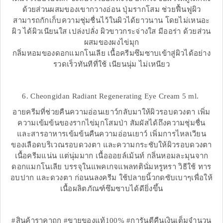
ด้วยส่วนผสมของเขากวางอ่อน ปุ่มรากโสม ช่วยฟื้นฟูผิว
สามารถกักเก็บความชุ่มชื่นไว้ในผิวได้ยาวนาน โดยไม่เหนอะ
ผิว ได้ผิวเนียนใส เปล่งปลั่ง ผิวขาวกระจ่างใส มีออร่า ด้วยส่วน
ผสมของผงไข่มุก
กลิ่มหอมของดอกแมกโนเลีย เนื้อครีมซึมซาบเข้าสู่ผิวได้อย่าง
รวดเร็วทันทีที่ใช้ เนียนนุ่ม ไม่เหนียว
6. Cheongidan Radiant Regenerating Eye Cream 5 ml.
อายครีมที่ช่วยคืนความอ่อนเยาว์กลับมาให้ผิวรอบดวงตา เพิ่ม
ความเข้มข้นของรากไข่มุกโสมป่า สัมผัสได้ถึงความชุ่มชื่น
และสารอาหารเข้มข้นคืนความอ่อนเยาว์ เพิ่มการไหลเวียน
ของเลือดบริเวณรอบดวงตา และความกระชับให้ผิวรอบดวงตา
เนื้อครีมแน่น แต่นุ่มมาก เนื้อออยล์เม้นท์ กลิ่นหอมละมุนจาก
ดอกแมกโนเลีย บรรจุในแพคเกจแพลทตินั่มหรูหรา วิธีใช้ ทาร
อบปาก และดวงตา ก่อนนลงครีม ใช้ปลายนิ้วกดซับเบาๆเพื่อให้
เนื้อผลิตภัณฑ์ซึมซาบได้ดียิ่งขึ้น
#สินค้าราคาถูก #ขายของแท้100% #การันตีคืนเงินเต็มจำนวน