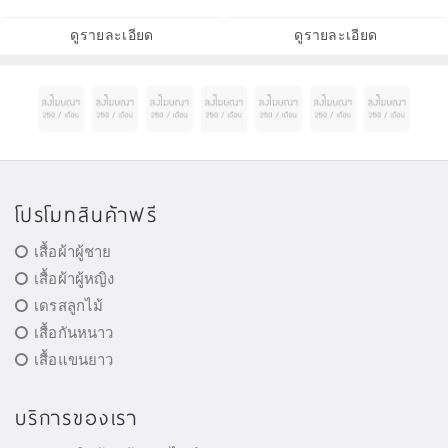
แว็กซ์ ช่วยดูแลปกป้องเยื่อบุผิว มอบ
เลือด เพื่อให้ผิวสุขภาพดี และบำรุง
ความชุ่มชื่น เพิ่มความยืดหยุ่น ได้
ผิวขนาดพกพา โทนเนอร์ อิมัลชั่น
ดูรายละเอียด
ดูรายละเอียด
บำร
และคุชชั่นกันแด
โปรโมทสินค้าฟรี
เสื้อผ้าผู้ชาย
เสื้อผ้าผู้หญิง
เดรสลูกไม้
เสื้อกันหนาว
เสื้อแขนยาว
บริการของเรา