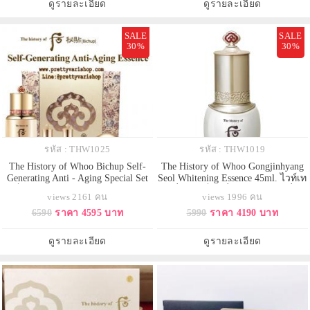
ดูรายละเอียด
ดูรายละเอียด
ริ้ว
SALE
SALE
30%
30%
รหัส : THW1025
รหัส : THW1019
The History of Whoo Bichup Self-
The History of Whoo Gongjinhyang
Generating Anti - Aging Special Set
Seol Whitening Essence 45ml. ไวท์เท
เซ็ตพลาเซนต้าเอสเซนส์ มาคู่กับ
นนิ่งเอสเซ็นส์ที่ตรงเข้าบำรุงเพื่อ
views 2161 คน
views 1996 คน
แป้งไฮไลท์เม็ด กับลิปสิกสีสวย สุด
ความกระจ่างใส และผิวที่เรียบเนียบ
6590
ราคา 4595 บาท
5990
ราคา 4190 บาท
ยอดเอเนอจี้เซรั่มอันเลอค่าสูงสุดจาก
เนียนสม่ำเสมออย่างพร้อมกัน มอบ
ประเทศเกาหลี ช่วยคืนสภาพผิวที่
ความชุ่มชื่นเข้มข้นแก่ผิว ให้ความ
ร่วงโรย ให้แลดูอ่อนเยาว์ แน่นตึง
กระจ่างใสอย่างรู้สึกได้ทันทีที่ใช้ ผิวก
ดูรายละเอียด
ดูรายละเอียด
กระชับ พร้อมเ
ระจ่