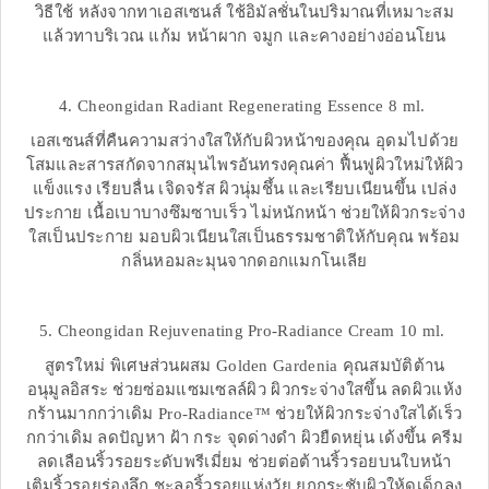
วิธีใช้ หลังจากทาเอสเซนส์ ใช้อิมัลชั่นในปริมาณที่เหมาะสม
แล้วทาบริเวณ แก้ม หน้าผาก จมูก และคางอย่างอ่อนโยน
4. Cheongidan Radiant Regenerating Essence 8 ml.
เอสเซนส์ที่คืนความสว่างใสให้กับผิวหน้าของคุณ อุดมไปด้วย
โสมและสารสกัดจากสมุนไพรอันทรงคุณค่า ฟื้นฟูผิวใหม่ให้ผิว
แข็งแรง เรียบลื่น เจิดจรัส ผิวนุ่มชึ้น และเรียบเนียนขึ้น เปล่ง
ประกาย เนื้อเบาบางซึมซาบเร็ว ไม่หนักหน้า ช่วยให้ผิวกระจ่าง
ใสเป็นประกาย มอบผิวเนียนใสเป็นธรรมชาติให้กับคุณ พร้อม
กลิ่นหอมละมุนจากดอกแมกโนเลีย
5. Cheongidan Rejuvenating Pro-Radiance Cream 10 ml.
สูตรใหม่ พิเศษส่วนผสม Golden Gardenia คุณสมบัติต้าน
อนุมูลอิสระ ช่วยซ่อมแซมเซลล์ผิว ผิวกระจ่างใสขึ้น ลดผิวแห้ง
กร้านมากกว่าเดิม Pro-Radiance™ ช่วยให้ผิวกระจ่างใสได้เร็ว
กกว่าเดิม ลดปัญหา ฝ้า กระ จุดด่างดำ ผิวยืดหยุ่น เด้งขึ้น ครีม
ลดเลือนริ้วรอยระดับพรีเมี่ยม ช่วยต่อต้านริ้วรอยบนใบหน้า
เติมริ้วรอยร่องลึก ชะลอริ้วรอยแห่งวัย ยกกระชับผิวให้ดูเด็กลง⁣⁣⁣⁣