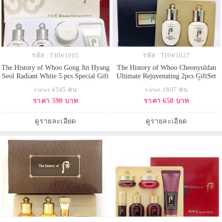
รหัส : THW1005
รหัส : THW1027
The History of Whoo Gong Jin Hyang
The History of Whoo Cheonyuldan
Seol Radiant White 5 pcs Special Gift
Ultimate Rejuvenating 2pcs GiftSet
Kit เซ็ทครีมบำรุงผิวขาวเพื่อผิว
สุดยอดเซ็ทแห่งการต่อต้านริ้วรอย
views 4545 คน
views 1867 คน
กระจ่างใส ตำรับชาววังของเกาหลี
แห่งวัย cheonyul เพิ่มความชุ่มชื่น
ราคา 590 บาท
ราคา 650 บาท
เปลี่ยนผิวหมองคล้ำให้เจิดจรัส
และความเปล่งปลั่งมากขึ้น ซึ่งจะ
กระจ่างใสความลับของสนมเอก
ช่วยยกกระชับ ทำให้ผิวสมดุลและ
"หยางกุ้ยเฟย" ที่สามารถคงผิวสวย
เข้าถึงสภาวะการฟื้นฟูที่ดีที่สุด และ
ดูรายละเอียด
ดูรายละเอียด
ดังกระเบื้อง
เป็น Luxury Reg