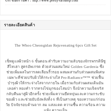
Url ของร้านค้า :
http://www.prettyvarishop.com
รายละเอียดสินค้า
The Whoo Cheongidan Rejuvenating 6pcs Gift Set
เซ็ทดูแลผิวหน้า 6 ขั้นตอน ตำรับความงามลับของจักรพรรดินีซู
สีไทเฮา สูตรอัพเกรด ด้วยส่วนผสมใหม่ Golden Gardenia ซึ่ง
ช่วยเพิ่มผลในการลดเลือนริ้วรอย ผสมผสานกับส่วนผสมพิเศษ
เฉพาะที่ช่วยปรับผิวให้กระจ่างใส Pro-Radiance™™ ช่วยฟื้น
บำรุงผิวให้กระจ่างใสจากภายใน เมื่อรวมกับส่วนผสมเดิมอัน
เลอค่า ทองคำ รากทรงไข่มุกของโสมป่า จึงนำความเจิดจรัส
กลับคืนมาสู่ผิวอีกครั้ง ช่วยเพิ่มความยืดหยุ่นและความกระชับ
ของผิว และช่วยยับยังพลังทั้ง 6 ที่เป็นสาเหตุ ของความแก่ก่อน
วัย ปัจจัยรอบด้านจาก ลม แสงแดด ความชื้น ความร้อน ความ
แห้ง ความเย็น