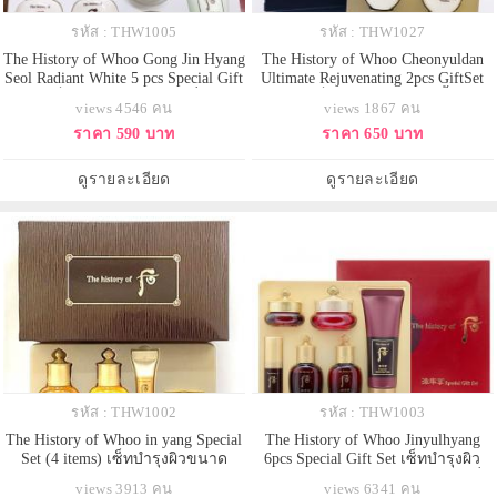
รหัส : THW1005
รหัส : THW1027
The History of Whoo Gong Jin Hyang
The History of Whoo Cheonyuldan
Seol Radiant White 5 pcs Special Gift
Ultimate Rejuvenating 2pcs GiftSet
Kit เซ็ทครีมบำรุงผิวขาวเพื่อผิว
สุดยอดเซ็ทแห่งการต่อต้านริ้วรอย
views 4546 คน
views 1867 คน
กระจ่างใส ตำรับชาววังของเกาหลี
แห่งวัย cheonyul เพิ่มความชุ่มชื่น
ราคา 590 บาท
ราคา 650 บาท
เปลี่ยนผิวหมองคล้ำให้เจิดจรัส
และความเปล่งปลั่งมากขึ้น ซึ่งจะ
กระจ่างใสความลับของสนมเอก
ช่วยยกกระชับ ทำให้ผิวสมดุลและ
"หยางกุ้ยเฟย" ที่สามารถคงผิวสวย
เข้าถึงสภาวะการฟื้นฟูที่ดีที่สุด และ
ดูรายละเอียด
ดูรายละเอียด
ดังกระเบื้อง
เป็น Luxury Reg
รหัส : THW1002
รหัส : THW1003
The History of Whoo in yang Special
The History of Whoo Jinyulhyang
Set (4 items) เซ็ทบำรุงผิวขนาด
6pcs Special Gift Set เซ็ทบำรุงผิว
ทดลอง ด้วยส่วนผสมหลัก รากโสม
ความงามตำรับราชสำนักเกาหลี ที่มี
views 3913 คน
views 6341 คน
โบราณ เน้นเรื่องช่วยให้ผิวกักเก็บน้ำ
ส่วนผสมหลักคือโสมแดง และทับทิม