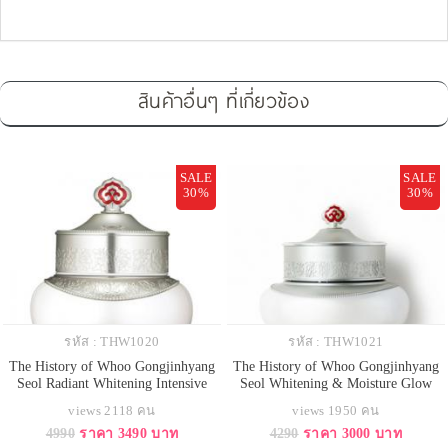
สินค้าอื่นๆ ที่เกี่ยวข้อง
SALE
SALE
30%
30%
รหัส : THW1020
รหัส : THW1021
The History of Whoo Gongjinhyang
The History of Whoo Gongjinhyang
Seol Radiant Whitening Intensive
Seol Whitening & Moisture Glow
Spot Corrector 20ml. ผลิตภัณฑ์ดูแล
Cream SPF30/PA++ 50ml. ผลิตภัณฑ์
views 2118 คน
views 1950 คน
จุดด่างดำสูตรเข้มข้น ช่วยขจัดจุด
ที่อุดมด้วยส่วนผสมไวท์เทนนิ่งอัน
4990
ราคา 3490 บาท
4290
ราคา 3000 บาท
กำเนิดของฝ้า กระ ด้วยส่วนผสมอัน
ทรงคุณค่าตามตำราการดูแลผิว เติม