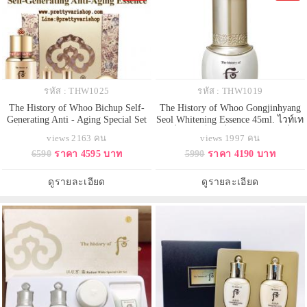
รหัส : THW1025
รหัส : THW1019
The History of Whoo Bichup Self-
The History of Whoo Gongjinhyang
Generating Anti - Aging Special Set
Seol Whitening Essence 45ml. ไวท์เท
เซ็ตพลาเซนต้าเอสเซนส์ มาคู่กับ
นนิ่งเอสเซ็นส์ที่ตรงเข้าบำรุงเพื่อ
views 2163 คน
views 1997 คน
แป้งไฮไลท์เม็ด กับลิปสิกสีสวย สุด
ความกระจ่างใส และผิวที่เรียบเนียบ
6590
ราคา 4595 บาท
5990
ราคา 4190 บาท
ยอดเอเนอจี้เซรั่มอันเลอค่าสูงสุดจาก
เนียนสม่ำเสมออย่างพร้อมกัน มอบ
ประเทศเกาหลี ช่วยคืนสภาพผิวที่
ความชุ่มชื่นเข้มข้นแก่ผิว ให้ความ
ร่วงโรย ให้แลดูอ่อนเยาว์ แน่นตึง
กระจ่างใสอย่างรู้สึกได้ทันทีที่ใช้ ผิวก
ดูรายละเอียด
ดูรายละเอียด
กระชับ พร้อมเ
ระจ่