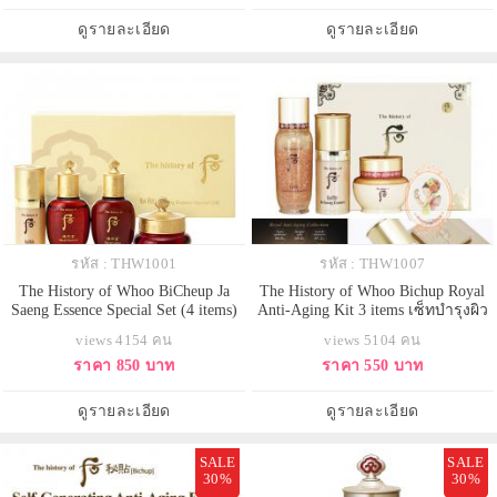
ทรงคุณค่าตำรับโซล ไวท์เทนนิ่ง
ความชุ่มชื่นด้วยน้ำดอกเบญจมาศป่า
ประสิทธิภาพสูง (รอยกระจางลง
ปกป้องผิวจากกรังสียูวี นุ่มเรียบเนียน
ดูรายละเอียด
ดูรายละเอียด
10% ภายใน 4 สัปดาห์ แ
ให้ผิว
รหัส : THW1001
รหัส : THW1007
The History of Whoo BiCheup Ja
The History of Whoo Bichup Royal
Saeng Essence Special Set (4 items)
Anti-Aging Kit 3 items เซ็ทบำรุงผิว
ครีมระดับราชวงศ์เกาหลี วัตถุดิบ
ขนาดทดลอง ด้วยส่วนผสมหลัก ราก
views 4154 คน
views 5104 คน
หลัก มาจาก รากโสม และบัวหิมะ
โสมโบราณ เน้นในเรื่องของการ
ราคา 850 บาท
ราคา 550 บาท
ซึ่งจะทำให้ผิวของเรากลับมาดูอ่อน
ฟื้นฟู และบำรุงผิว พร้อมลดเลือนริ้ว
เยาว์ อ่อนวัยขึ้น และอีกทั้งช่วยฟื้นฟู
รอย และ เพิ่มความขาว สว่างใส
สภาพผิว ให้กลับมาดีขึ้น ชุดลดเลือน
สุขภาพดี
ดูรายละเอียด
ดูรายละเอียด
ริ้ว
SALE
SALE
30%
30%