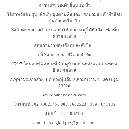
ความยาวของผ้าม็อบ 12 นิ้ว
ใช้สำหรับดันฝุ่น เพื่อเก็บฝุ่นตามพื้นและซอกฝาผนัง ตัวผ้าม็อบ
ปั่นด้วยเครื่องปั่น
ใช้เส้นด้ายอย่างดี เกรดA ทำให้สามารถถูได้ทั่วถึง เพื่อเพิ่ม
ความสะอาด
สอบถามรายละเอียดและสั่งซื้อ :
บริษัท บางกอก พีวีเอส จำกัด
259/7 โฮมออฟฟิคห้องที่ 7 หมู่บ้านบ้านหลังสวน ตรงข้าม
อิมเมจมอลล์
ถ.พุทธมณฑลสาย 4 ต.กระทุ่มล้ม อ.สามพราน จ. นครปฐม
73220
www.bangkokpvs.com
โทรศัพท์ : 02-4082146 , 087-5662623 , 089-7841136
แฟกซ์ : 02-4082146
e-mail : bangkokpvs@gmail.com