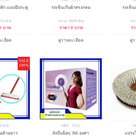
ติก แบบมีประตู
รถเข็นเก็บผ้าทรงกลม
รถเข็น
356 คน
views 4888 คน
vi
0 บาท
ราคา 0 บาท
รา
ะเอียด
ดูรายละเอียด
ดู
SALE
100%
: 0458
รหัส : 0351
ร
้นด้ามยาว
ถังบีบม็อบ 360 องศา
แปรงไ