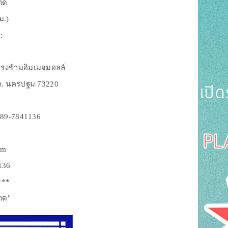
มาด
ม.)
 :
ตรงข้ามอิมเมจมอลล์
จ. นครปฐม 73220
 089-7841136
om
136
***
าด"