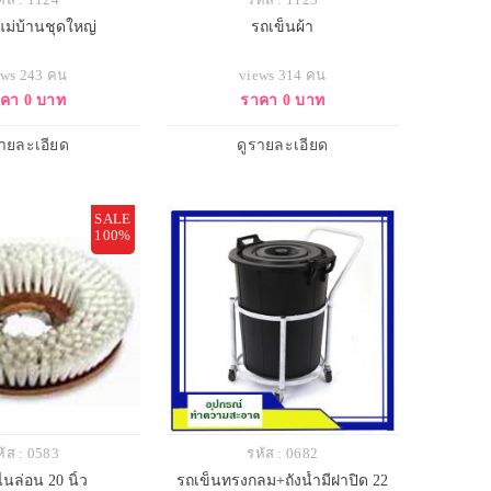
แม่บ้านชุดใหญ่
รถเข็นผ้า
ews 243 คน
views 314 คน
คา 0 บาท
ราคา 0 บาท
รายละเอียด
ดูรายละเอียด
SALE
100%
หัส : 0583
รหัส : 0682
นล่อน 20 นิ้ว
รถเข็นทรงกลม+ถังน้ำมีฝาปิด 22