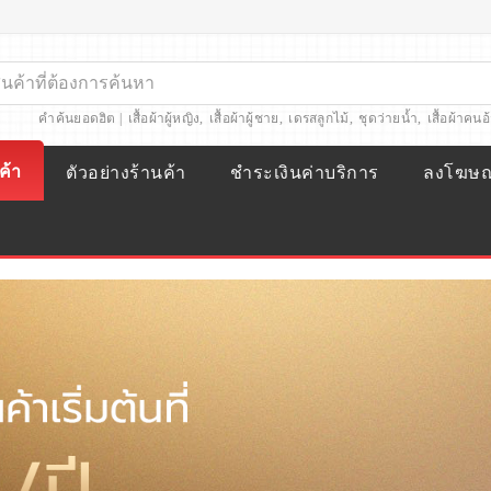
คำค้นยอดฮิต |
เสื้อผ้าผู้หญิง
,
เสื้อผ้าผู้ชาย
,
เดรสลูกไม้
,
ชุดว่ายน้ำ
,
เสื้อผ้าคนอ
ค้า
ตัวอย่างร้านค้า
ชำระเงินค่าบริการ
ลงโฆษ