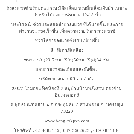
ถังลงแวกซ์ พร้อมตะแกรง มีล้อเลื่อน ทรงสี่เหลี่ยมผืนผ้า เหมาะ
สำหรับไม้ลงแวกซ์ขนาด 12-18 นิ้ว
ประโยชน์ ช่วยประหยัดน้ำยาลงแวกซ์ได้มากขึ้น และการ
ทำงานจะรวดเร็วขึ้น เพิ่มความง่ายในการลงแวกซ์
ช่วยให้การลงแวกซ์เรียบเนียนขึ้น
สี : สีเทา,สีเหลือง
ขนาด : (ก)29.5 ซม. X(ย)56ซม. X(ส)34 ซม.
สอบถามรายละเอียดและสั่งซื้อ :
บริษัท บางกอก พีวีเอส จำกัด
259/7 โฮมออฟฟิคห้องที่ 7 หมู่บ้านบ้านหลังสวน ตรงข้าม
อิมเมจมอลล์
ถ.พุทธมณฑลสาย 4 ต.กระทุ่มล้ม อ.สามพราน จ. นครปฐม
73220
www.bangkokpvs.com
โทรศัพท์ : 02-4082146 , 087-5662623 , 089-7841136