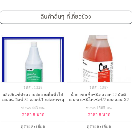
สินค้าอื่นๆ ที่เกี่ยวข้อง
รหัส : 1328
รหัส : 1387
ผลิตภัณฑ์ทำความสะอาดพื้นทั่วไป
น้ำยาฆ่าเชื้อชนิดควอท 22 มัลติ-
เลมอน-อีสซ์ 32 ออนซ์/1 กล่องบรรจุ
ควอท แซนิไทเซอร์/2 แกลลอน X2
4ขวด
ลิตร
views 443 คน
views 1585 คน
ราคา 0 บาท
ราคา 0 บาท
ดูรายละเอียด
ดูรายละเอียด