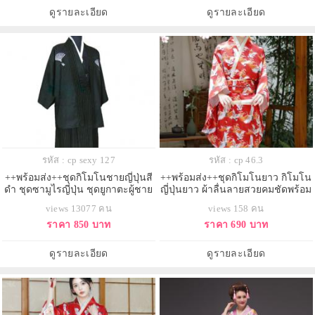
ดูรายละเอียด
ดูรายละเอียด
รหัส : cp sexy 127
รหัส : cp 46.3
++พร้อมส่ง++ชุดกิโมโนชายญี่ปุ่นสี
++พร้อมส่ง++ชุดกิโมโนยาว กิโมโน
ดำ ชุดซามูไรญี่ปุ่น ชุดยูกาตะผู้ชาย
ญี่ปุ่นยาว ผ้าลื่นลายสวยคมชัดพร้อม
ชุดฮากามะ ชุดเคนโด้
โอบิ
views 13077 คน
views 158 คน
ราคา 850 บาท
ราคา 690 บาท
ดูรายละเอียด
ดูรายละเอียด