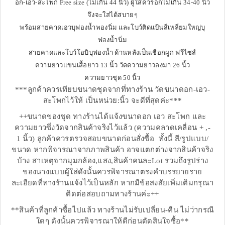
อก-เอว-สะโพก Free size (ไม่เกิน 44 นิ้ว) ผู้ใส่ควรอกไม่เกิน 34-40 นิ้ว
จึงจะใส่ได้สบายๆ
พร้อมสายคาดเอวบุฟองน้ำพองนิ่ม และโบว์ติดแป้นสี่เหลี่ยมใหญ่บุ
ฟองน้ำนิ่ม
สายคาดและโบว์โอบิบุฟองน้ำ ด้านหลังเป็นเชือกผูก ฟรีไซส์
ความยาวแขนเสื้อยาว 13 นิ้ว วัดความยาวลงมา 26 นิ้ว
ความยาวชุด 50 นิ้ว
***ลูกค้าควรเทียบขนาดชุดจากที่ทางร้าน วัดขนาดอก-เอว-
สะโพกไว้ให้ เป็นหน่วย:นิ้ว จะดีที่สุดค่ะ***
++ขนาดของชุด ทางร้านได้แจ้งขนาดอก เอว สะโพก และ
ความยาวซึ่งวัดจากสินค้าจริงไว้แล้ว (ความคลาดเคลื่อน + ,-
1 นิ้ว) ลูกค้าควรตรวจสอบขนาดก่อนสั่งซื้อ ทั้งนี้ สี/รูปแบบ/
ขนาด หากพิจารณาจากภาพสินค้า อาจแตกต่างจากสินค้าจริง
บ้าง สาเหตุจากมุมกล้อง,แสง,สินค้าคนละLot รวมถึงรูปร่าง
ของนางแบบผู้ใส่ดังนั้นควรพิจารณาตรงคำบรรยายราย
ละเอียดที่ทางร้านแจ้งไว้เป็นหลัก หากมีข้อสงสัยเพิ่มเติมกรุณา
ติดต่อสอบถามทางร้านค่ะ++
**สินค้าที่ลูกค้าซื้อไปแล้ว ทางร้านไม่รับเปลี่ยน-คืน ไม่ว่ากรณี
ใดๆ ดังนั้นควรพิจารณาให้ดีก่อนตัดสินใจซื้อ**