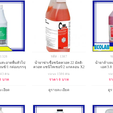
: 1328
รหัส : 1387
ร
สะอาดพื้นทั่วไป
น้ำยาฆ่าเชื้อชนิดควอท 22 มัลติ-
น้ำยาล้างล
อนซ์/1 กล่องบรรจุ
ควอท แซนิไทเซอร์/2 แกลลอน X2
เอส/3.8
วด
ลิตร
443 คน
views 1586 คน
vi
0 บาท
ราคา 0 บาท
รา
ะเอียด
ดูรายละเอียด
ดู