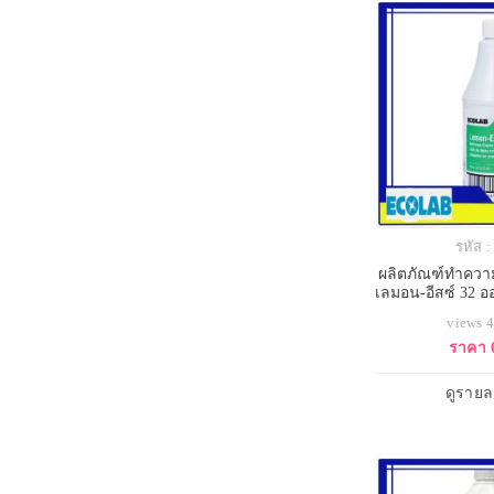
รหัส 
ผลิตภัณฑ์ทำความ
เลมอน-อีสซ์ 32 อ
4ข
views 
ราคา 
ดูรายล