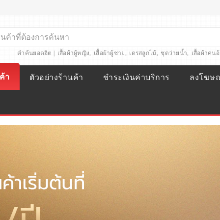
คำค้นยอดฮิต |
เสื้อผ้าผู้หญิง
,
เสื้อผ้าผู้ชาย
,
เดรสลูกไม้
,
ชุดว่ายน้ำ
,
เสื้อผ้าคนอ
ค้า
ตัวอย่างร้านค้า
ชำระเงินค่าบริการ
ลงโฆษ