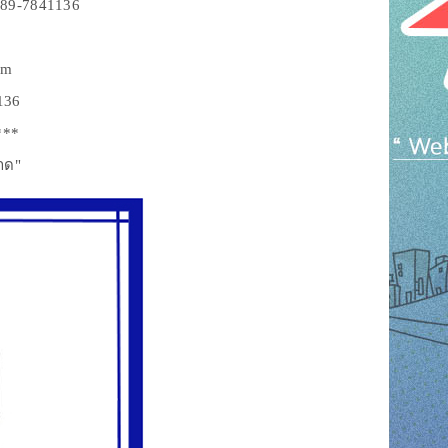
 089-7841136
om
136
***
าด"