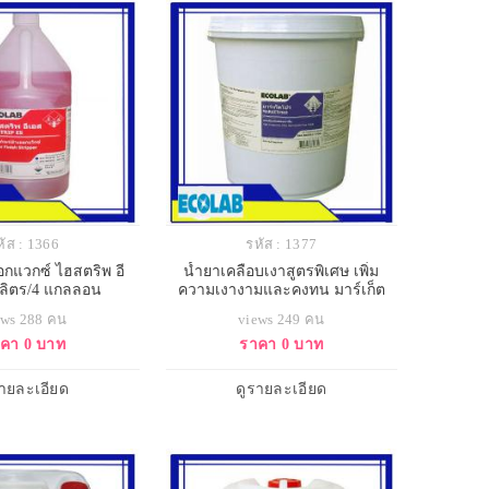
หัส : 1366
รหัส : 1377
อกแวกซ์ ไฮสตริพ อี
น้ำยาเคลือบเงาสูตรพิเศษ เพิ่ม
 ลิตร/4 แกลลอน
ความเงางามและคงทน มาร์เก็ต
โปร/10 ลิตร
ews 288 คน
views 249 คน
คา 0 บาท
ราคา 0 บาท
รายละเอียด
ดูรายละเอียด