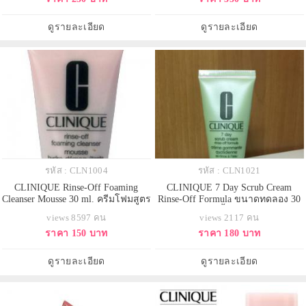
ครีมซึมง่าย ไม่เหนียวเหนอะ
ดูรายละเอียด
ดูรายละเอียด
รหัส : CLN1004
รหัส : CLN1021
CLINIQUE Rinse-Off Foaming
CLINIQUE 7 Day Scrub Cream
Cleanser Mousse 30 ml. ครีมโฟมสูตร
Rinse-Off Formula ขนาดทดลอง 30
เข้มข้นทำความสะอาดผิวหน้า ล้าง
ml. ครีมสครับเนื้อเนียนละเอียด ใช้
views 8597 คน
views 2117 คน
เครื่องสำอางที่ติดทนนานออกได้
ทำความสะอาดผิวได้ล้ำลึกถึงรูขุม
ราคา 150 บาท
ราคา 180 บาท
อย่างรวดเร็วแต่อ่อนโยน และให้ผล
ขน ขจัดเซลล์ผิวที่เสื่อมสภาพ ผิวที่
ที่ดียิ่ง เหมาะสำหรับผิวผสมค่อนข้าง
แห้งลอกเป็นขุย สิวเสี้ยน รวมถึงสิ่ง
แห้งและผิวผสมค่อนข้างมัน มีส่วน
สกปรกบนชั้นผิวและรูขุมขนให้หลุด
ดูรายละเอียด
ดูรายละเอียด
ผสมของคาร์โมมาย ช่วยทำให้ผ
ออกอย่างอ่อนโยน เผย