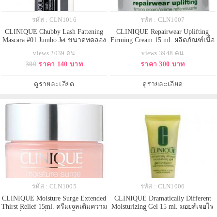
รหัส : CLN1016
รหัส : CLN1007
CLINIQUE Chubby Lash Fattening
CLINIQUE Repairwear Uplifting
Mascara #01 Jumbo Jet ขนาดทดลอง
Firming Cream 15 ml. ผลิตภัณฑ์เนื้อ
4ml. มาสคาร่าใหม่ จากคลีนิกข์ ที่จะ
เจลครีมซึมสู่ผิวอย่างรวดเร็ว ช่วยให้
views 2039 คน
views 3948 คน
ช่วยสร้างสรรค์ขนตาให้ดูเข้ม และมี
ผิวนุ่มนวลและดูกระชับเรียบเนียน
300
ราคา 140 บาท
ราคา 300 บาท
วอลลุ่มมากขึ้น ด้วยการปัดขนตาไม่
เป็น moisturizer ที่ให้ความชุ่มชื้นแก่
กี่ครั้งโดยแปรงมาสคาร่าขนาดใหญ่
ผิวระหว่างวัน มีประสิทธิภาพในการ
ขนตาเส้นเล็กและบางกลับดูโดดเด่น
ปกป้องผิวที่สมบูรณ์แบบที่สุด จาก
ดูรายละเอียด
ดูรายละเอียด
และมีเสน่ห์ขึ้นทั
ปัจจัยหล
รหัส : CLN1005
รหัส : CLN1006
CLINIQUE Moisture Surge Extended
CLINIQUE Dramatically Different
Thirst Relief 15ml. ครีมเจลเติมความ
Moisturizing Gel 15 ml. มอยส์เจอไร
ชุ่มชื่นให้ผิวที่กระหายน้ำได้ทันที
เซอร์สูตรเนื้อเจลนุ่มนวลปราศจาก