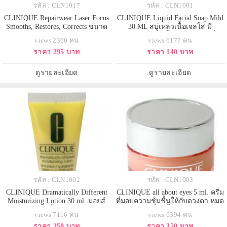
รหัส : CLN1017
รหัส : CLN1001
CLINIQUE Repairwear Laser Focus
CLINIQUE Liquid Facial Soap Mild
Smooths, Restores, Corrects ขนาด
30 ML สบู่เหลวเนื้อเจลใส มี
ทดลอง 15 ml.
คุณสมบัติขจัดน้ำมันส่วนเกิน สิ่ง
views 2360 คน
views 6177 คน
สกปรก และเหงื่ออย่างหมดจด โดย
ราคา 295 บาท
ราคา 140 บาท
ไม่ทำให้ผิวแห้งตึง เหลือไว้เพียง
ความรู้สึกสดชื่น สะอาด สบายผิว
และเตรียมความพร้อมให้ผิวเพื่อรับ
ดูรายละเอียด
ดูรายละเอียด
clarifying lotion หรือ cl
รหัส : CLN1002
รหัส : CLN1003
CLINIQUE Dramatically Different
CLINIQUE all about eyes 5 ml. ครีม
Moisturizing Lotion 30 ml. มอยส์
ที่มอบความชุ้มชื้นให้กับดวงตา หมด
เจอร์ บำรุงผิวที่ขึ้นชื่อและขายดีที่สุด
ปัญหารอยคล้ำและถุงใต้ตา
views 7116 คน
views 6394 คน
ของแบรนด์คลีนิค ให้ความชุ่มชื่นแก่
ราคา 250 บาท
ราคา 350 บาท
ผิว ทำให้ผิวนุ่มเนียนเรียบเนียนขึ้น