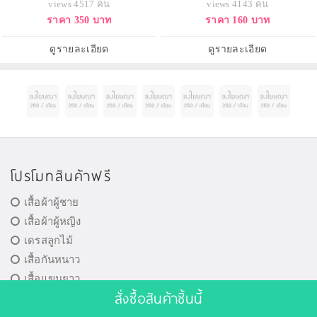
views 4517 คน
views 4143 คน
พร้อมยังช่วยผ่อนคลายผิวให้สบาย
น้ำมัน ซึมเข้าสู่ผิวได้อย่างง่ายดาย
ราคา 350 บาท
ราคา 160 บาท
และนุ่มเนียน ช่วยสร้างประสิทธิภาพ
สูตรสำหรับผิวสำหรับผู้ที่ผิวมันถึงมัน
ในการรักษาสมดุลของน้ำให้ผิว และ
มาก ช่วยเพิ่มความสมดุลย์ของความ
เก็บกักความชุ่มชื่นนั้นไว้กับผิวได้
ชุ่มชื่นตามธรรมชาติผิวให้สมบูรณ์
ดูรายละเอียด
ดูรายละเอียด
ยาวนานกว่า
เป็นพื้นฐ
โปรโมทสินค้าฟรี
เสื้อผ้าผู้ชาย
เสื้อผ้าผู้หญิง
เดรสลูกไม้
เสื้อกันหนาว
เสื้อแขนยาว
สั่งซื้อสินค้าชิ้นนี้