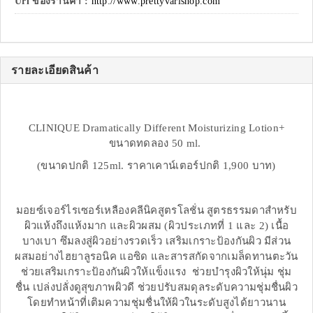
Url ของร้านค้า :
http://www.prettyvarishop.com
รายละเอียดสินค้า
CLINIQUE Dramatically Different Moisturizing Lotion+
ขนาดทดลอง 50 ml.
(ขนาดปกติ 125ml. ราคาเคาน์เตอร์ปกติ 1,900 บาท)
มอยซ์เจอร์ไรเซอร์เหลืองคลีนิคสูตรโลชั่น สูตรธรรมดาสำหรับ
ผิวแห้งถึงแห้งมาก และผิวผสม (ผิวประเภทที่ 1 และ 2) เนื้อ
บางเบา ซึมลงสู่ผิวอย่างรวดเร็ว เสริมเกราะป้องกันผิว มีส่วน
ผสมอย่างไฮยาลูรอนิค แอซิด และสารสกัดจากเมล็ดทานตะวัน
ช่วยเสริมเกราะป้องกันผิวให้แข็งแรง ช่วยบำรุงผิวให้นุ่ม ชุ่ม
ชื่น เปล่งปลั่งดูสุขภาพผิวดี ช่วยปรับสมดุลระดับความชุ่มชื่นผิว
โดยทำหน้าที่เติมความชุ่มชื่นให้ผิวในระดับสูงได้ยาวนาน