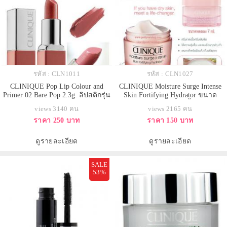
รหัส : CLN1011
รหัส : CLN1027
CLINIQUE Pop Lip Colour and
CLINIQUE Moisture Surge Intense
Primer 02 Bare Pop 2.3g. ลิปสติกรุ่น
Skin Fortifying Hydrator ขนาด
ใหม่จาก Clinique เลยค่ะ มาใน
ทดลอง 7 ml. ครีมเจลเนื้อครีมเข้ม
views 3140 คน
views 2165 คน
ขนาดทดลอง สีโทนน้ำตาลเจือชมพู
ข้นสำหรับผู้ที่กำลังมองหาผลิตภัณฑ์
ราคา 250 บาท
ราคา 150 บาท
สวยมากก... ลิปรุ่นนี้จะให้เนื้อสัมผัส
ที่ให้ความชุ่มชื่นในระดับที่สูงขึ้น ผิว
ที่เบาสบายมาก แถมสีสันสดใส ติด
แห้ง-แห้งมาก ดูแลและให้ความชุ่ม
ทนนานค่ะ
ชื่นกับปราการปกป้องผิว ผิวดูชุ่มชื่น
ดูรายละเอียด
ดูรายละเอียด
ยาวนานและอ
SALE
53%