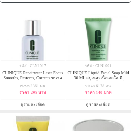
รหัส : CLN1017
รหัส : CLN1001
CLINIQUE Repairwear Laser Focus
CLINIQUE Liquid Facial Soap Mild
Smooths, Restores, Corrects ขนาด
30 ML สบู่เหลวเนื้อเจลใส มี
ทดลอง 15 ml.
คุณสมบัติขจัดน้ำมันส่วนเกิน สิ่ง
views 2361 คน
views 6178 คน
สกปรก และเหงื่ออย่างหมดจด โดย
ราคา 295 บาท
ราคา 140 บาท
ไม่ทำให้ผิวแห้งตึง เหลือไว้เพียง
ความรู้สึกสดชื่น สะอาด สบายผิว
และเตรียมความพร้อมให้ผิวเพื่อรับ
ดูรายละเอียด
ดูรายละเอียด
clarifying lotion หรือ cl