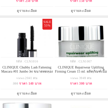
ราคา 250 บาท
ราคา 150 บาท
สวยมากก... ลิปรุ่นนี้จะให้เนื้อสัมผัส
ที่ให้ความชุ่มชื่นในระดับที่สูงขึ้น ผิว
ที่เบาสบายมาก แถมสีสันสดใส ติด
แห้ง-แห้งมาก ดูแลและให้ความชุ่ม
ทนนานค่ะ
ชื่นกับปราการปกป้องผิว ผิวดูชุ่มชื่น
ดูรายละเอียด
ดูรายละเอียด
ยาวนานและอ
SALE
53%
รหัส : CLN1016
รหัส : CLN1007
CLINIQUE Chubby Lash Fattening
CLINIQUE Repairwear Uplifting
Mascara #01 Jumbo Jet ขนาดทดลอง
Firming Cream 15 ml. ผลิตภัณฑ์เนื้อ
4ml. มาสคาร่าใหม่ จากคลีนิกข์ ที่จะ
เจลครีมซึมสู่ผิวอย่างรวดเร็ว ช่วยให้
views 2041 คน
views 3949 คน
ช่วยสร้างสรรค์ขนตาให้ดูเข้ม และมี
ผิวนุ่มนวลและดูกระชับเรียบเนียน
300
ราคา 140 บาท
ราคา 300 บาท
วอลลุ่มมากขึ้น ด้วยการปัดขนตาไม่
เป็น moisturizer ที่ให้ความชุ่มชื้นแก่
กี่ครั้งโดยแปรงมาสคาร่าขนาดใหญ่
ผิวระหว่างวัน มีประสิทธิภาพในการ
ขนตาเส้นเล็กและบางกลับดูโดดเด่น
ปกป้องผิวที่สมบูรณ์แบบที่สุด จาก
ดูรายละเอียด
ดูรายละเอียด
และมีเสน่ห์ขึ้นทั
ปัจจัยหล