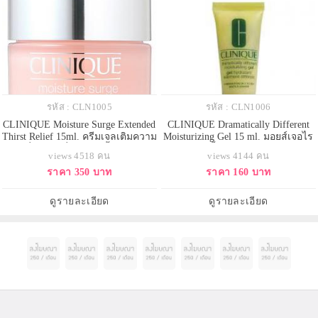
รหัส : CLN1005
รหัส : CLN1006
CLINIQUE Moisture Surge Extended
CLINIQUE Dramatically Different
Thirst Relief 15ml. ครีมเจลเติมความ
Moisturizing Gel 15 ml. มอยส์เจอไร
ชุ่มชื่นให้ผิวที่กระหายน้ำได้ทันที
เซอร์สูตรเนื้อเจลนุ่มนวลปราศจาก
views 4518 คน
views 4144 คน
พร้อมยังช่วยผ่อนคลายผิวให้สบาย
น้ำมัน ซึมเข้าสู่ผิวได้อย่างง่ายดาย
ราคา 350 บาท
ราคา 160 บาท
และนุ่มเนียน ช่วยสร้างประสิทธิภาพ
สูตรสำหรับผิวสำหรับผู้ที่ผิวมันถึงมัน
ในการรักษาสมดุลของน้ำให้ผิว และ
มาก ช่วยเพิ่มความสมดุลย์ของความ
เก็บกักความชุ่มชื่นนั้นไว้กับผิวได้
ชุ่มชื่นตามธรรมชาติผิวให้สมบูรณ์
ดูรายละเอียด
ดูรายละเอียด
ยาวนานกว่า
เป็นพื้นฐ