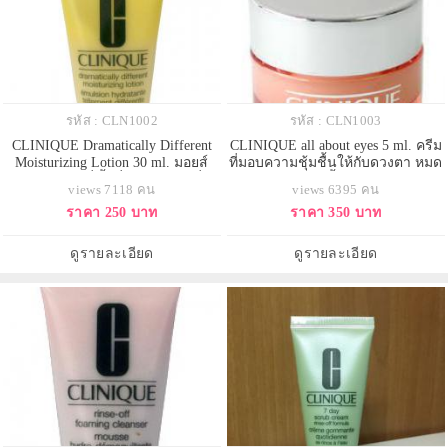
รหัส : CLN1002
รหัส : CLN1003
CLINIQUE Dramatically Different
CLINIQUE all about eyes 5 ml. ครีม
Moisturizing Lotion 30 ml. มอยส์
ที่มอบความชุ้มชื้นให้กับดวงตา หมด
เจอร์ บำรุงผิวที่ขึ้นชื่อและขายดีที่สุด
ปัญหารอยคล้ำและถุงใต้ตา
views 7118 คน
views 6395 คน
ของแบรนด์คลีนิค ให้ความชุ่มชื่นแก่
ราคา 250 บาท
ราคา 350 บาท
ผิว ทำให้ผิวนุ่มเนียนเรียบเนียนขึ้น
ครีมซึมง่าย ไม่เหนียวเหนอะ
ดูรายละเอียด
ดูรายละเอียด