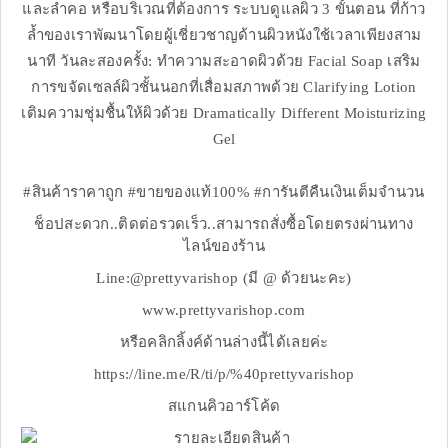
และลำคอ หรือบริเวณที่ต้องการ ระบบดูแลผิว 3 ขั้นตอน ที่ก้าว
ล้ำของเราพัฒนาโดยผู้เชี่ยวชาญด้านผิวหนังใช้เวลาเพียงสาม
นาที วันละสองครั้ง: ทำความสะอาดผิวด้วย Facial Soap เสริม
การขจัดเซลล์ผิวชั้นนอกที่เสื่อมสภาพด้วย Clarifying Lotion
เติมความชุ่มชื้นให้ผิวด้วย Dramatically Different Moisturizing
Gel
#สินค้าราคาถูก #ขายของแท้100% #การันตีคืนเงินเต็มจำนวน
ช็อปสะดวก..ติดต่อรวดเร็ว..สามารถสั่งซื้อโดยตรงผ่านทาง
ไลน์ของร้าน
Line:@prettyvarishop (มี @ ด้วยนะคะ)
www.prettyvarishop.com
หรือคลิกลิ้งค์ด้านล่างนี้ได้เลยค่ะ
https://line.me/R/ti/p/%40prettyvarishop
สแกนคิวอาร์โค้ด