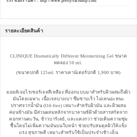
Url ของร้านค้า :
http://www.prettyvarishop.com
รายละเอียดสินค้า
CLINIQUE Dramatically Different Moisturizing Gel ขนาด
ทดลอง 50 ml.
(ขนาดปกติ 125ml. ราคาเคาน์เตอร์ปกติ 1,900 บาท)
มอยส์เจอไรเซอร์เจลสีเหลือง ที่ออกแบบมาสำหรับผิวผสมถึงผิว
มันโดยเฉพาะ เนื้อเจลบางเบา ซึมซาบเร็ว ไม่เหนอะหนะ
ปราศจากน้ำมัน (Oil-free) เหมาะสำหรับผิวมัน และผิวผสม
ค่อนข้างมัน มีส่วนผสมหลักจากบาลานซ์ผิวด้วยสารสกัดจาก
ดอกทานตะวัน, ข้าวบาร์เลย์, และแตงกวา ช่วยเติมความชุ่ม
ชื้นโดยไม่เพิ่มความมันบนใบหน้า ช่วยปรับสมดุลผิวให้แข็ง
แรง สุขภาพดี เหมาะสำหรับใช้เป็นประจำเช้า-เย็น