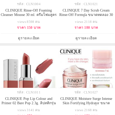
รหัส : CLN1004
รหัส : CLN1021
CLINIQUE Rinse-Off Foaming
CLINIQUE 7 Day Scrub Cream
Cleanser Mousse 30 ml. ครีมโฟมสูตร
Rinse-Off Formula ขนาดทดลอง 30
เข้มข้นทำความสะอาดผิวหน้า ล้าง
ml. ครีมสครับเนื้อเนียนละเอียด ใช้
views 8598 คน
views 2118 คน
เครื่องสำอางที่ติดทนนานออกได้
ทำความสะอาดผิวได้ล้ำลึกถึงรูขุม
ราคา 150 บาท
ราคา 180 บาท
อย่างรวดเร็วแต่อ่อนโยน และให้ผล
ขน ขจัดเซลล์ผิวที่เสื่อมสภาพ ผิวที่
ที่ดียิ่ง เหมาะสำหรับผิวผสมค่อนข้าง
แห้งลอกเป็นขุย สิวเสี้ยน รวมถึงสิ่ง
แห้งและผิวผสมค่อนข้างมัน มีส่วน
สกปรกบนชั้นผิวและรูขุมขนให้หลุด
ดูรายละเอียด
ดูรายละเอียด
ผสมของคาร์โมมาย ช่วยทำให้ผ
ออกอย่างอ่อนโยน เผย
รหัส : CLN1011
รหัส : CLN1027
CLINIQUE Pop Lip Colour and
CLINIQUE Moisture Surge Intense
Primer 02 Bare Pop 2.3g. ลิปสติกรุ่น
Skin Fortifying Hydrator ขนาด
ใหม่จาก Clinique เลยค่ะ มาใน
ทดลอง 7 ml. ครีมเจลเนื้อครีมเข้ม
views 3141 คน
views 2168 คน
ขนาดทดลอง สีโทนน้ำตาลเจือชมพู
ข้นสำหรับผู้ที่กำลังมองหาผลิตภัณฑ์