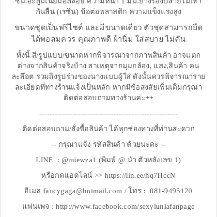
ซม.อะลูมิเนียมอัลลอย ความหนา 1 มม.ยางรองปลายไม้เท้า
กันลื่น (เรซิน) ข้อต่อพลาสติก ความแข็งแรงสูง
ขนาดชุดเป็นฟรีไซต์ และมีขนาดเดียว ตัวชุดสามารถยืด
ได้พอสมควร คุณภาพดี ผ้านิ่ม ใส่สบาย ไม่คัน
ทั้งนี้ สี/รูปแบบ/ขนาดหากพิจารณาจากภาพสินค้า อาจแตก
ต่างจากสินค้าจริงบ้าง สาเหตุจากมุมกล้อง, แสง,สินค้า คน
ละล๊อต รวมถึงรูปร่างของนางแบบผู้ใส่ ดังนั้นควรพิจารณาราย
ละเอียดที่ทางร้านแจ้งเป็นหลัก หากมีข้อสงสัยเพิ่มเติมกรุณา
ติดต่อสอบถามทางร้านค่ะ++
------------------------------------------------------
ติดต่อสอบถาม/สั่งซื้อสินค้า ได้ทุกช่องทางที่ท่านสะดวก
-- กรุณาแจ้ง รหัสสินค้า ด้วยนะคะ --
LINE : @miewza1 (พิมพ์ @ นำ ตัวหลังเลข 1)
หรือกดแอดไลน์ >> https://lin.ee/hq7HccN
อีเมล fancygaga@hotmail.com / โทร : 081-9495120
แฟนเพจ : http://www.facebook.com/sexylunlafanpage