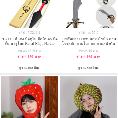
รหัส : 7C213.1
รหัส : ac 55.6
7C213.1 สีแดง มีดคุไน มีดนินจา มีด
++พร้อมส่ง++ดาบนักรบโรมัน ดาบ
สั้น นารูโตะ Kunai Ninja Naruto
โจรสลัด ดาบโบราณ ดาบสปาตัน
Costume
views 1315 คน
views 49 คน
ราคา 150 บาท
ราคา 169 บาท
ดูรายละเอียด
ดูรายละเอียด