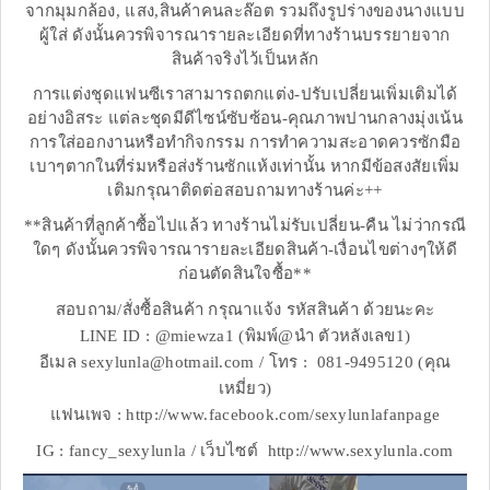
จากมุมกล้อง, แสง,สินค้าคนละล๊อต รวมถึงรูปร่างของนางแบบ
ผู้ใส่ ดังนั้นควรพิจารณารายละเอียดที่ทางร้านบรรยายจาก
สินค้าจริงไว้เป็นหลัก
การแต่งชุดแฟนซีเราสามารถตกแต่ง-ปรับเปลี่ยนเพิ่มเติมได้
อย่างอิสระ แต่ละชุดมีดีไซน์ซับซ้อน-คุณภาพปานกลางมุ่งเน้น
การใส่ออกงานหรือทำกิจกรรม การทำความสะอาดควรซักมือ
เบาๆตากในที่ร่มหรือส่งร้านซักแห้งเท่านั้น หากมีข้อสงสัยเพิ่ม
เติมกรุณาติดต่อสอบถามทางร้านค่ะ++
**สินค้าที่ลูกค้าซื้อไปแล้ว ทางร้านไม่รับเปลี่ยน-คืน ไม่ว่ากรณี
ใดๆ ดังนั้นควรพิจารณารายละเอียดสินค้า-เงื่อนไขต่างๆให้ดี
ก่อนตัดสินใจซื้อ**
สอบถาม/สั่งซื้อสินค้า กรุณาแจ้ง รหัสสินค้า ด้วยนะคะ
LINE ID : @miewza1 (พิมพ์@นำ ตัวหลังเลข1)
อีเมล sexylunla@hotmail.com / โทร : 081-9495120 (คุณ
เหมี่ยว)
แฟนเพจ : http://www.facebook.com/sexylunlafanpage
IG : fancy_sexylunla / เว็บไซต์ http://www.sexylunla.com