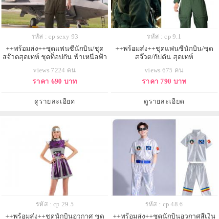
รหัส : cp sexy 93
รหัส : cp 9.1
++พร้อมส่ง++ชุดแฟนซีนักบิน/ชุด
++พร้อมส่ง++ชุดแฟนซีนักบิน/ชุด
สจ๊วตสุดเทห์ ชุดท็อปกัน ฟ้าเหนือฟ้า
สจ๊วต/กัปตัน สุดเทห์
ชุดTOP GUN
views 7224 คน
views 675 คน
ราคา 690 บาท
ราคา 790 บาท
ดูรายละเอียด
ดูรายละเอียด
รหัส : cp 29.5
รหัส : cp 48.6
++พร้อมส่ง++ชุดนักบินอวกาศ ชุด
++พร้อมส่ง++ชุดนักบินอวกาศสีเงิน