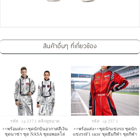
สินค้าอื่นๆ ที่เกี่ยวข้อง
รหัส : cp 237.1 คลิกดูขนาด
รหัส : cp 257.1
++พร้อมส่ง++ชุดนักบินอวกาศสีเงิน
++พร้อมส่ง++ชุดนักแข่งรถ ชุดนัก
ชุดนาซ่า ชุด NASA ชุดอพอลโล่
แข่งรถF1 racer ชุดธีมกีฬา ชุดกีฬา
แข่งรถ