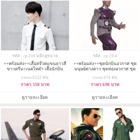
รหัส : cp 216 คลิกดูขนาด
รหัส : cp 29.4
++พร้อมส่ง++เสื้อสจ๊วตแขนยาวสี
++พร้อมส่ง++ชุดนักบินอวกาศ ชุด
ขาวครีม+เนคไทดำ เสื้อนักบิน
มนุษย์ต่างดาว ชุดท่องอวกาศ ชุด
เครื่องแบบนักบิน
อวกาศ ชุดต่างดาว ชุดเอเลี่ยน
views 6122 คน
views 674 คน
ราคา 550 บาท
ราคา 690 บาท
ดูรายละเอียด
ดูรายละเอียด