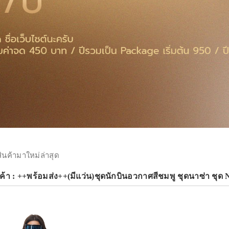
สินค้ามาใหม่ล่าสุด
ค้า : ++พร้อมส่ง++(มีแว่น)ชุดนักบินอวกาศสีชมพู ชุดนาซ่า ชุ