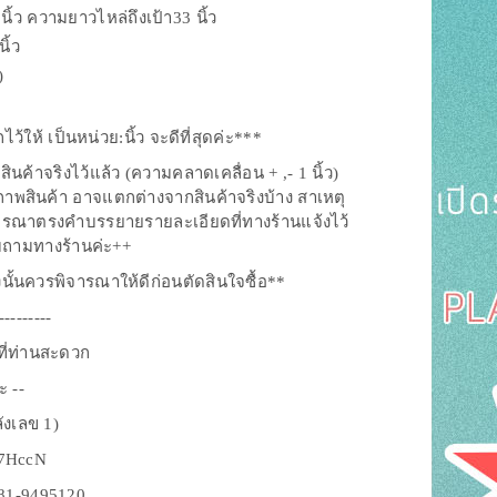
นิ้ว ความยาวไหล่ถึงเป้า33 นิ้ว
ิ้ว
)
ห้ เป็นหน่วย:นิ้ว จะดีที่สุดค่ะ***
้าจริงไว้แล้ว (ความคลาดเคลื่อน + ,- 1 นิ้ว)
ภาพสินค้า อาจแตกต่างจากสินค้าจริงบ้าง สาเหตุ
ิจารณาตรงคำบรรยายรายละเอียดที่ทางร้านแจ้งไว้
อบถามทางร้านค่ะ++
ังนั้นควรพิจารณาให้ดีก่อนตัดสินใจซื้อ**
---------
งที่ท่านสะดวก
ะ --
ังเลข 1)
q7HccN
081-9495120