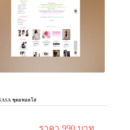
ด NASA ชุดอพอลโล่
ราคา 990 บาท