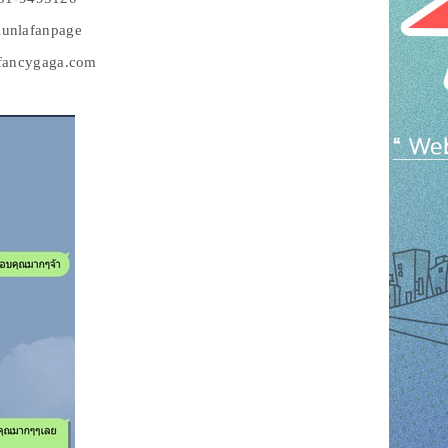
lunlafanpage
w.fancygaga.com