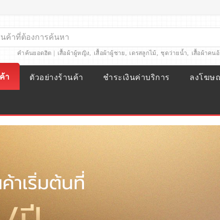
คำค้นยอดฮิต |
เสื้อผ้าผู้หญิง
,
เสื้อผ้าผู้ชาย
,
เดรสลูกไม้
,
ชุดว่ายน้ำ
,
เสื้อผ้าคนอ
ค้า
ตัวอย่างร้านค้า
ชำระเงินค่าบริการ
ลงโฆษ