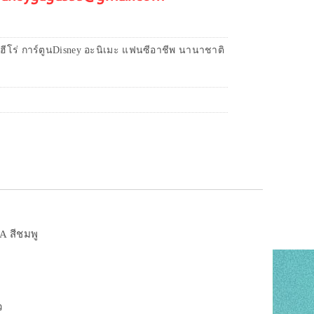
ฮีโร่ การ์ตูนDisney อะนิเมะ แฟนซีอาชีพ นานาชาติ
A สีชมพู
ว