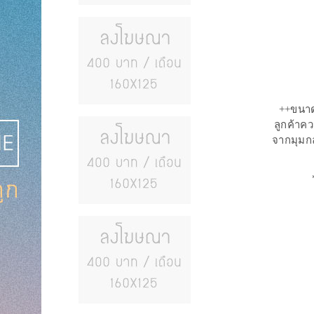
++ขนาด
ลูกค้าค
จากมุมกล