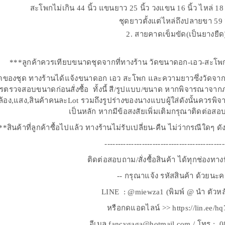
สะโพกไม่เกิน 44 นิ้ว แขนยาว 25 นิ้ว วงแขน 16 นิ้ว ไหล่ 18 
ชุดยาวตั้งแต่ไหล่ถึงปลายขา 59 น
2. สายคาดเข็มขัด(เป็นยางยืด
***ลูกค้าควรเทียบขนาดชุดจากที่ทางร้าน วัดขนาดอก-เอว-สะโพกไว้ใ
ของชุด ทางร้านได้แจ้งขนาดอก เอว สะโพก และความยาวซึ่งวัดจากสินค
วรตรวจสอบขนาดก่อนสั่งซื้อ ทั้งนี้ สี/รูปแบบ/ขนาด หากพิจารณาจาก
้อง,แสง,สินค้าคนละLot รวมถึงรูปร่างของนางแบบผู้ใส่ดังนั้นควรพ
เป็นหลัก หากมีข้อสงสัยเพิ่มเติมกรุณาติดต่อส
**สินค้าที่ลูกค้าซื้อไปแล้ว ทางร้านไม่รับเปลี่ยน-คืน ไม่ว่ากรณีใดๆ ด
---------------------------------------------
ติดต่อสอบถาม/สั่งซื้อสินค้า ได้ทุกช่องทา
-- กรุณาแจ้ง รหัสสินค้า ด้วยนะค
LINE : @miewza1 (พิมพ์ @ นำ ตัวหล
หรือกดแอดไลน์ >> https://lin.ee/h
อีเมล fancygaga@hotmail.com / โทร : 