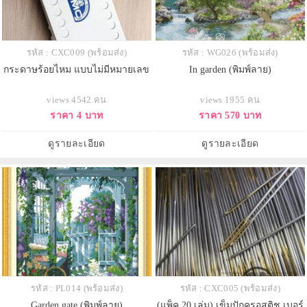
รหัส : CXC009 (พร้อมส่ง)
รหัส : WG026 (พร้อมส่ง)
กระดาษร้อยไหม แบบไม่มีหมายเลข
In garden (พิมพ์ลาย)
views 4542 คน
views 1955 คน
ราคา 4 บาท
ราคา 570 บาท
ดูรายละเอียด
ดูรายละเอียด
รหัส : PL014 (พร้อมส่ง)
รหัส : CXC005 (พร้อมส่ง)
Garden gate (พิมพ์ลาย)
(แพ็ค 20 เล่ม) เข็มปักครอสติช เบอร์