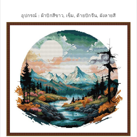
อุปกรณ์ : ผ้าปักสีขาว, เข็ม, ด้ายปักจีน, ผังลายสี