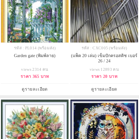
รหัส : PL014 (พร้อมส่ง)
รหัส : CXC005 (พร้อมส่ง)
Garden gate (พิมพ์ลาย)
(แพ็ค 20 เล่ม) เข็มปักครอสติช เบอร์
26 / 24
views 2314 คน
views 12893 คน
ราคา 365 บาท
ราคา 20 บาท
ดูรายละเอียด
ดูรายละเอียด