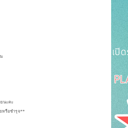
็น
้วยนะคะ
ายหรือชำรุจ**