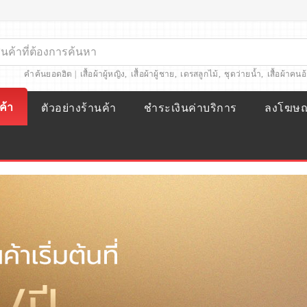
คำค้นยอดฮิต |
เสื้อผ้าผู้หญิง
,
เสื้อผ้าผู้ชาย
,
เดรสลูกไม้
,
ชุดว่ายน้ำ
,
เสื้อผ้าคนอ
ค้า
ตัวอย่างร้านค้า
ชำระเงินค่าบริการ
ลงโฆษ