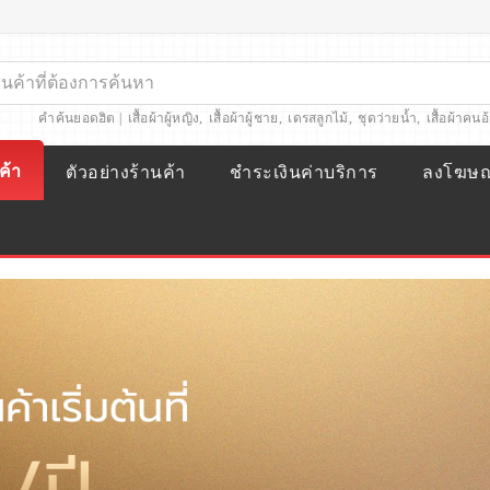
คำค้นยอดฮิต |
เสื้อผ้าผู้หญิง
,
เสื้อผ้าผู้ชาย
,
เดรสลูกไม้
,
ชุดว่ายน้ำ
,
เสื้อผ้าคนอ
ค้า
ตัวอย่างร้านค้า
ชำระเงินค่าบริการ
ลงโฆษ