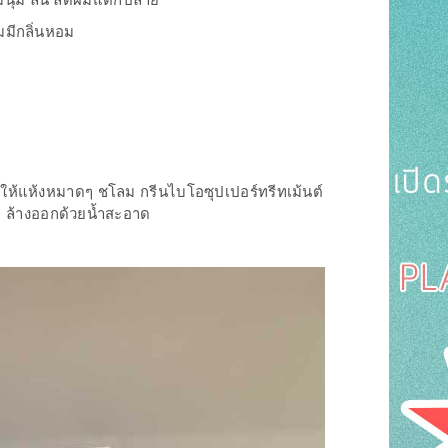
ผมนุ่ม ลื่น ลดผมแตกปลาย
ถมมีกลิ่นหอม
็ดให้แห้งหมาดๆ ชโลม กรีนไบโอซุปเปอร์ทรีทเม้นต์
ที ล้างออกด้วยน้ำสะอาด