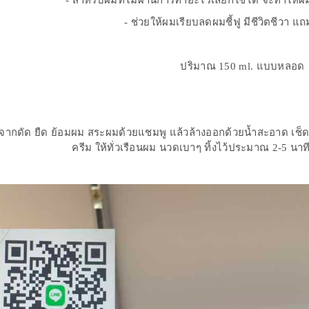
- สำหรับผมที่ไม่ผ่านการทำอะไรเลยก็ใช้ได้ จะทำให้
- ช่วยให้ผมเรียบลดผมชี้ฟู มีชีวิตชีวา แ
ปริมาณ 150 ml. แบบหลอด
ลังจากดัด ยืด ย้อมผม สระผมด้วยแชมพู แล้วล้างออกด้วยน้ำสะอาด เช
ครีม ให้ทั่วเรือนผม นวดเบาๆ ทิ้งไว้ประมาณ 2-5 นา