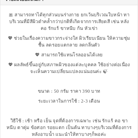
🎀 สามารถทาได้ทุกส่วนบนร่างกาย ยกเว้นบริเวณใบหน้า ทา
บริเวณที่มีสีผิวดำคล้ำกว่าปกติที่เกิดจากการเสียดสี เช่น หลัง
คอ รักแร้ ขาหนีบ ก้น หัวเข่า
💖 ช่วยในเรื่องความขาวกระจ่างใส ผิวเรียบเนียน ให้ความชุ่ม
ชื้น ลดรอยแตกลาย ลดกลิ่นตัว
💖 สามารถใช้แทนโรลออนได้เลย
💖 ผลลัพธ์ขึ้นอยู่กับสภาพผิวของแต่ละบุคคล ใช้อย่างต่อเนื่อง
จะเห็นความเปลี่ยนแปลงแน่นอนค่ะ 🍃
ขนาด : 50 กรัม ราคา 390 บาท
ระยะเวลาในการใช้ : 2-3 เดือน
วิธีใช้ : เช้า หรือ เย็น จุดที่ต้องการเฉพาะ เช่น รักแร้ คอ ขา
หนีบ ตาตุ่ม ข้อศอก รอยแตก เป็นต้น ทาบางๆบริเวณที่ต้องการ
หลังอาบน้ำ แนะนำให้ทาบางๆก็พอค่ะ