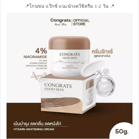
📍โกนขน แว๊กซ์ แนะนำงดใช้ครีม 1-2 วัน 📍