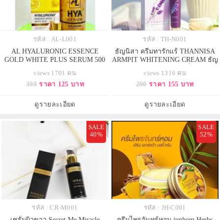
รหัส : AL-L001
รหัส : TH-N001
AL HYALURONIC ESSENCE
ธัญนิสา ครีมทารักแร้ THANNISA
GOLD WHITE PLUS SERUM 500
ARMPIT WHITENING CREAM ธัญ
เอแอล ไฮยาลูโรนิค เอสเซ้นส์ โกลด์
นิสา อาร์มพิท ไวท์เทนนิ่ง ครีม
views 1701 คน
views 1316 คน
ไวท์ พลัส เซรั่ม ขนาด 500 ml
ขนาด 15g. ใช้ได้ 1 เดือน
390
ราคา 125 บาท
290
ราคา 155 บาท
ดูรายละเอียด
ดูรายละเอียด
SALE
SALE
40%
52%
รหัส : CR-M001
รหัส : JH-C001
เซรั่มผิวขาว Secret Me Miracle
ครีมไพรจันทร์หอม junhom Herbs