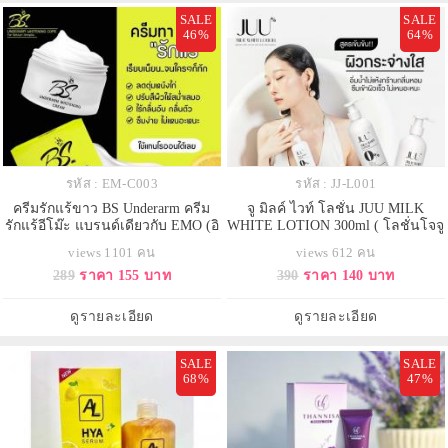
SALE
SALE
46%
64%
รหัส : EM-C003
รหัส : JJ-L001
ครีมรักแร้ขาว BS Underarm ครีม
จู มิลค์ ไวท์ โลชั่น JUU MILK
รักแร้อีโม๊ะ แบรนด์เดียวกับ EMO (อิ
WHITE LOTION 300ml ( โลชั่นโจจู
โม๊ะ)
)
views 1101 คน
views 612 คน
289
ราคา 155 บาท
390
ราคา 140 บาท
ดูรายละเอียด
ดูรายละเอียด
SALE
SALE
68%
47%