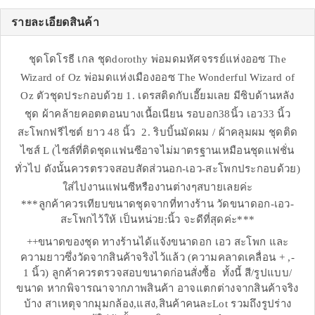
รายละเอียดสินค้า
ชุดโดโรธี เกล ชุดdorothy พ่อมดมหัศจรรย์แห่งออซ The
Wizard of Oz พ่อมดแห่งเมืองออซ The Wonderful Wizard of
Oz ตัวชุดประกอบด้วย 1. เดรสติดกับเอี๊ยมเลย มีซิบด้านหลัง
ชุด ผ้าคล้ายคอตตอนบางเนื้อเนียน รอบอก38นิ้ว เอว33 นิ้ว
สะโพกฟรีไซต์ ยาว 48 นิ้ว 2. ริบบิ้นมัดผม / ผ้าคลุมผม ชุดติด
ไซส์ L (ไซส์ที่ติดชุดแฟนซีอาจไม่มาตรฐานเหมือนชุดแฟชั่น
ทั่วไป ดังนั้นควรตรวจสอบสัดส่วนอก-เอว-สะโพกประกอบด้วย)
ใส่ไปงานแฟนซีหรืองานต่างๆสบายเลยค่ะ
***ลูกค้าควรเทียบขนาดชุดจากที่ทางร้าน วัดขนาดอก-เอว-
สะโพกไว้ให้ เป็นหน่วย:นิ้ว จะดีที่สุดค่ะ***
++ขนาดของชุด ทางร้านได้แจ้งขนาดอก เอว สะโพก และ
ความยาวซึ่งวัดจากสินค้าจริงไว้แล้ว (ความคลาดเคลื่อน + ,-
1 นิ้ว) ลูกค้าควรตรวจสอบขนาดก่อนสั่งซื้อ ทั้งนี้ สี/รูปแบบ/
ขนาด หากพิจารณาจากภาพสินค้า อาจแตกต่างจากสินค้าจริง
บ้าง สาเหตุจากมุมกล้อง,แสง,สินค้าคนละLot รวมถึงรูปร่าง