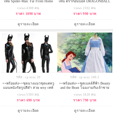
ใหม่ Spider-Man: Far From Home
เท็น ดราก้อนบอล DRAGONBALL
ชุดไอ้แมงมุม ชุดSpiderMan
Kame-Sen'nin มุเท็นโรชิ
views 4369 คน
views 2302 คน
ชุด+หน้ากาก ปี 2019
ราคา 1090 บาท
ราคา 990 บาท
ดูรายละเอียด
ดูรายละเอียด
รหัส : cp sexy 20
รหัส : cp sexy 249.2
++พร้อมส่ง++ชุดนางแมวชุดแคทวู
++พร้อมส่ง++ชุดเบลล์สีฟ้า Beauty
แมนหนังรัดรูปสีดำ สวย sexy เทห์
and the Beast โฉมงามกับเจ้าชาย
มาก สินค้ามาพร้อมชุด+หน้ากาก
อสูร
views 5593 คน
views 3420 คน
catwoman
ราคา 690 บาท
ราคา 790 บาท
ดูรายละเอียด
ดูรายละเอียด