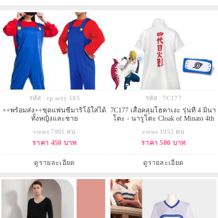
รหัส : cp sexy 185
รหัส : 7C177
++พร้อมส่ง++ชุดแฟนซีมาริโอ้ใส่ได้
7C177 เสื้อคลุมโฮคาเงะ รุ่นที่ 4 มินา
ทั้งหญิงและชาย
โตะ - นารูโตะ Cloak of Minato 4th
Hokage Naruto Costumes
views 7991 คน
views 1952 คน
ราคา 450 บาท
ราคา 500 บาท
ดูรายละเอียด
ดูรายละเอียด