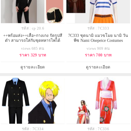
รหัส : cp 20.6
รหัส : 7C333
++พร้อมส่ง++เสื้อ+กางเกง รัดรูปสี
7C333 ชุดนามิ แมวขโมย นามิ วัน
ดำ สามารถใส่กับชุดทหารไพ่ได้
พีซ Nami Onepeice Costumes
views 685 คน
views 909 คน
ราคา 329 บาท
ราคา 700 บาท
ดูรายละเอียด
ดูรายละเอียด
รหัส : 7C334
รหัส : 7C336