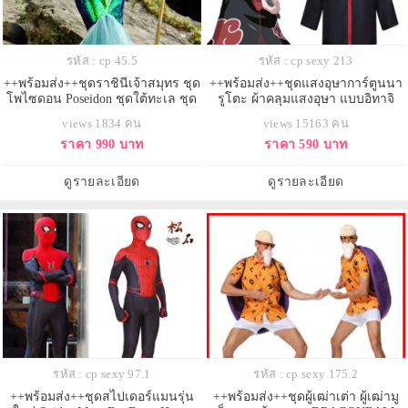
รหัส : cp 45.5
รหัส : cp sexy 213
++พร้อมส่ง++ชุดราชินีเจ้าสมุทร ชุด
++พร้อมส่ง++ชุดแสงอุษาการ์ตูนนา
โพไซดอน Poseidon ชุดใต้ทะเล ชุด
รูโตะ ผ้าคลุมแสงอุษา แบบอิทาจิ
ธีมทะเล ชุดนางเงือก
views 1834 คน
views 15163 คน
ราคา 990 บาท
ราคา 590 บาท
ดูรายละเอียด
ดูรายละเอียด
รหัส : cp sexy 97.1
รหัส : cp sexy 175.2
++พร้อมส่ง++ชุดสไปเดอร์แมนรุ่น
++พร้อมส่ง++ชุดผู้เฒ่าเต่า ผู้เฒ่ามู