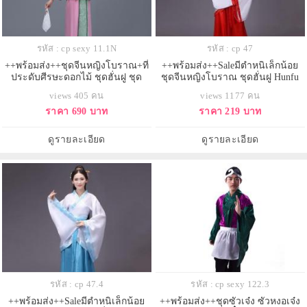
รหัส : cp sexy 11.1N
รหัส : cp 47
++พร้อมส่ง++ชุดจีนหญิงโบราณ+ที่
++พร้อมส่ง++Saleมีตำหนิเล็กน้อย
ประดับศีรษะดอกไม้ ชุดฮั่นฝู ชุด
ชุดจีนหญิงโบราณ ชุดฮั่นฝู Hunfu
ฮองเฮา
ชุดจีนโบราณ ชุดจีนหนังกำลัง
views 405 คน
views 1177 คน
ภายใน ชุดประจำชาติจีน
ราคา 690 บาท
ราคา 219 บาท
ดูรายละเอียด
ดูรายละเอียด
รหัส : cp 47.4
รหัส : cp sexy 122.3
++พร้อมส่ง++Saleมีตำหนิเล็กน้อย
++พร้อมส่ง++ชุดซัวเจ๋ง ซัวหงอเจ๋ง