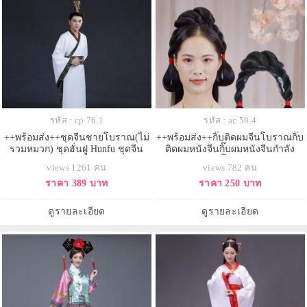
รหัส : cp 76.1
รหัส : ac 58.4
++พร้อมส่ง++ชุดจีนชายโบราณ(ไม่
++พร้อมส่ง++กิ๊บติดผมจีนโบราณกิ๊บ
รวมหมวก) ชุดฮั่นฝู Hunfu ชุดจีน
ติดผมหนังจีนกิ๊บผมหนังจีนกำลัง
โบราณ ชุดจีนหนังกำลังภายใน ชุด
ภายในกิ๊บผมแฟนซี
views 1261 คน
views 782 คน
ประจำชาติจีน ชุดฮ่องเต้ ชุดท่าน
ราคา 389 บาท
ราคา 250 บาท
อ๋อง
ดูรายละเอียด
ดูรายละเอียด