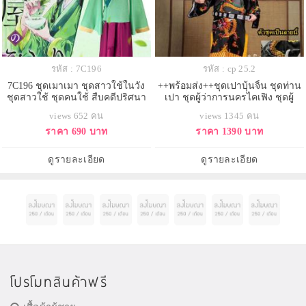
รหัส : 7C196
รหัส : cp 25.2
7C196 ชุดเมาเมา ชุดสาวใช้ในวัง
++พร้อมส่ง++ชุดเปาบุ้นจิ้น ชุดท่าน
ชุดสาวใช้ ชุดคนใช้ สืบคดีปริศนา
เปา ชุดผู้ว่าการนครไคเฟิง ชุดผู้
หมอยาตำรับโคมแดง maomao
ตงฉิน ชุดจีนโบราณ
views 652 คน
views 1345 คน
Kusuriya no Hitorigoto Costume
ราคา 690 บาท
ราคา 1390 บาท
ดูรายละเอียด
ดูรายละเอียด
โปรโมทสินค้าฟรี