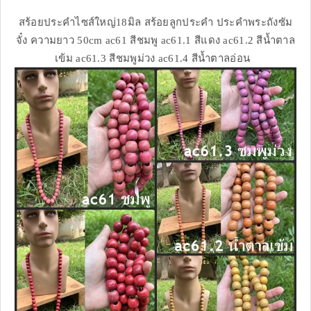
สร้อยประคำไซส์ใหญ่18มิล สร้อยลูกประคำ ประคำพระถังซัม
จั๋ง ความยาว 50cm ac61 สีชมพู ac61.1 สีแดง ac61.2 สีน้ำตาล
เข้ม ac61.3 สีชมพูม่วง ac61.4 สีน้ำตาลอ่อน