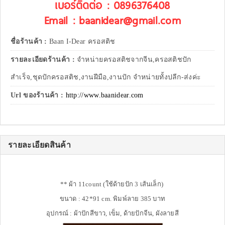
เบอร์ติดต่อ : 0896376408
Email : baanidear@gmail.com
ชื่อร้านค้า :
Baan I-Dear ครอสติช
รายละเอียดร้านค้า :
จำหน่ายครอสติชจากจีน,ครอสติชปัก
สำเร็จ,ชุดปักครอสติช,งานฝีมือ,งานปัก จำหน่ายทั้งปลีก-ส่งค่ะ
Url ของร้านค้า :
http://www.baanidear.com
รายละเอียดสินค้า
** ผ้า 11count (ใช้ด้ายปัก 3 เส้นเล็ก)
ขนาด : 42*91 cm. พิมพ์ลาย 385 บาท
อุปกรณ์ : ผ้าปักสีขาว, เข็ม, ด้ายปักจีน, ผังลายสี