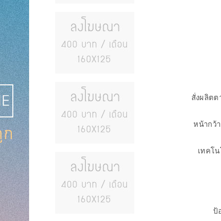
สั่งผลิต
หน้ากว้
เทคโนโ
ป้