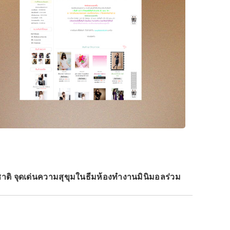
าติ จุดเด่นความสุขุมในธีมห้องทำงานมินิมอลร่วม