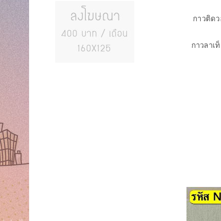
กาวติดว
กาวลาเท