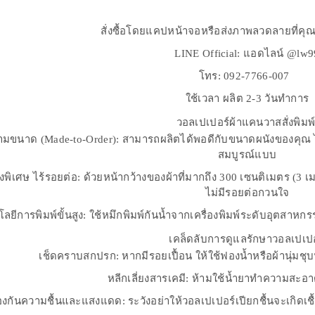
สั่งซื้อโดยแคปหน้าจอหรือส่งภาพลวดลายที่คุ
LINE Official: แอดไลน์ @lw9
โทร: 092-7766-007
ใช้เวลา ผลิต 2-3 วันทำการ
วอลเปเปอร์ผ้าแคนวาสสั่งพิมพ
ตามขนาด (Made-to-Order): สามารถผลิตได้พอดีกับขนาดผนังของคุณ ไม่เ
สมบูรณ์แบบ
างพิเศษ ไร้รอยต่อ: ด้วยหน้ากว้างของผ้าที่มากถึง 300 เซนติเมตร (3
ไม่มีรอยต่อกวนใจ
ลยีการพิมพ์ขั้นสูง: ใช้หมึกพิมพ์กันน้ำจากเครื่องพิมพ์ระดับอุตส
เคล็ดลับการดูแลรักษาวอลเปเปอ
เช็ดคราบสกปรก: หากมีรอยเปื้อน ให้ใช้ฟองน้ำหรือผ้านุ่มชุบ
หลีกเลี่ยงสารเคมี: ห้ามใช้น้ำยาทำความสะอาดท
องกันความชื้นและแสงแดด: ระวังอย่าให้วอลเปเปอร์เปียกชื้นจะเกิดเชื