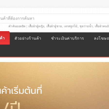
คำค้นยอดฮิต |
เสื้อผ้าผู้หญิง
,
เสื้อผ้าผู้ชาย
,
เดรสลูกไม้
,
ชุดว่ายน้ำ
,
เสื้อผ้าคนอ
ค้า
ตัวอย่างร้านค้า
ชำระเงินค่าบริการ
ลงโฆษ