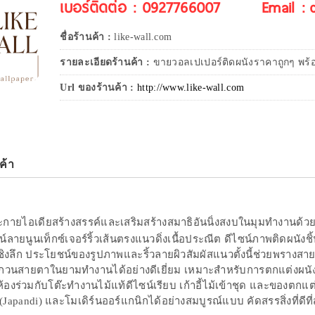
เบอร์ติดต่อ : 0927766007
Email :
ชื่อร้านค้า :
like-wall.com
รายละเอียดร้านค้า :
ขายวอลเปเปอร์ติดผนังราคาถูกๆ พร้อม
Url ของร้านค้า :
http://www.like-wall.com
ค้า
ะกายไอเดียสร้างสรรค์และเสริมสร้างสมาธิอันนิ่งสงบในมุมทำงานด้
์ลายนูนเท็กซ์เจอร์ริ้วเส้นตรงแนวดิ่งเนื้อประณีต ดีไซน์ภาพติดผนัง
ิงลึก ประโยชน์ของรูปภาพและริ้วลายผิวสัมผัสแนวตั้งนี้ช่วยพรางสา
วนสายตาในยามทำงานได้อย่างดีเยี่ยม เหมาะสำหรับการตกแต่งผนังโฮ
้องร่วมกับโต๊ะทำงานไม้แท้ดีไซน์เรียบ เก้าอี้ไม้เข้าชุด และของตกแ
(Japandi) และโมเดิร์นออร์แกนิกได้อย่างสมบูรณ์แบบ คัดสรรสิ่งที่ดี