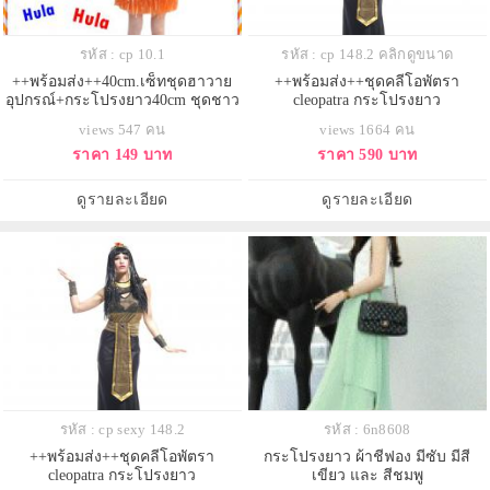
รหัส : cp 10.1
รหัส : cp 148.2 คลิกดูขนาด
++พร้อมส่ง++40cm.เซ็ทชุดฮาวาย
++พร้อมส่ง++ชุดคลีโอพัตรา
อุปกรณ์+กระโปรงยาว40cm ชุดชาว
cleopatra กระโปรงยาว
เกาะ ชุดฮูลาฮูล่า ชุดระบำฮาวาย
views 547 คน
views 1664 คน
กระโปรงเชือกฟาง กระโปรงเต้น
ราคา 149 บาท
ราคา 590 บาท
ฮาวาย
ดูรายละเอียด
ดูรายละเอียด
รหัส : cp sexy 148.2
รหัส : 6n8608
++พร้อมส่ง++ชุดคลีโอพัตรา
กระโปรงยาว ผ้าชีฟอง มีซับ มีสี
cleopatra กระโปรงยาว
เขียว และ สีชมพู