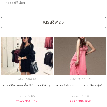
เดรสชีฟอง
เดรสชีฟอง
รหัส : 7d9939
รหัส : 7d60117
เดรสชีฟองแฟชั่น สีดำและสีชมพู
เดรสชีฟองยาว เกาะอก สีชมพูเข้ม
views 86 คน
views 84 คน
ราคา 340 บาท
ราคา 390 บาท