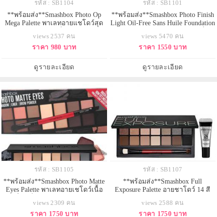
รหัส : SB1104
รหัส : SB1101
**พร้อมส่ง**Smashbox Photo Op
**พร้อมส่ง**Smashbox Photo Finish
Mega Palette พาเลทอายแชโดว์สุด
Light Oil-Free Sans Huile Foundation
สวยจาก smashbox ที่รวมอายเชโดว์
Primer 60 ml. ไพรเมอร์อันลือลั่น
views 2537 คน
views 5470 คน
24 เฉดสีสวย พร้อมบรัช 3 สี แถม
ไซด์ใหญ่สุดคุ้ม ไพร์มเมอร์ซิลิโคน
ราคา 980 บาท
ราคา 1550 บาท
ด้วยมาสคาร่าขนาดพกพาอีก 1 เป็น
ใส ช่วยปรับสภาพผิว ช่วยลดจุด
เซ็ทที่คุ้มมากๆ คุณภาพเม็ดสีแน่น
บกพร่อง เติมเต็มร่องริ้วรอย และช่วย
สวยทุกเฉดสีเลยค่ะ
อำพรางรูขุมขน ให้เครื่องสำอางค์
ดูรายละเอียด
ดูรายละเอียด
ติดทนผิวหน้าเนียนเรียบตล
รหัส : SB1105
รหัส : SB1107
**พร้อมส่ง**Smashbox Photo Matte
**พร้อมส่ง**Smashbox Full
Eyes Palette พาเลทอายเชโดว์เนื้อ
Exposure Palette อายชาโดว์ 14 สี
แมทที่ใช้เป็นอายเชโดว์ อายไลน์เนอ
โทน Natural Nude มีแปรงพร้อมด้วย
views 2309 คน
views 2588 คน
ร์ และเขียนคิ้ว พร้อมแปรง2 หัว
อายไพร์มเมอร์ที่ช่วยให้อายเชโดว์
ราคา 1750 บาท
ราคา 1750 บาท
สำหรับทาอายเชโดว์ และเขียนอาย
ติดทนนานยิ่งขึ้น สามารถใช้เติม