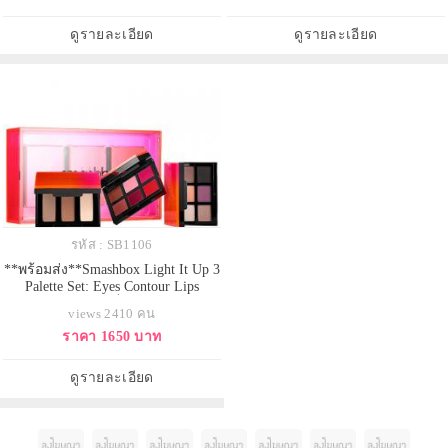
ไลน์เนอร์กับคิ้วในด้ามเดียว เป็นพา
แต่งดวงตาได้ หลากหลายสไตล์
เลทที่ครบมากๆ สำหรับการแต่ง
ประกอบด้วยอายชาโดว์เนื้อ Matte
ดูรายละเอียด
ดูรายละเอียด
ดวงตาให้คมสวยโดดเด่น เนื้อสีแน่น
และ เนื้อ Shimmer ใน Natural look
ให้
สามารถแต่ง
รหัส : SB1106
**พร้อมส่ง**Smashbox Light It Up 3
Palette Set: Eyes Contour Lips
Limited Edition เซ็ทสุดคุ้ม อายแช
views 2410 คน
โดว์ และ ลิปสติก เนื้อดีติดทน ทา
ราคา 1650 บาท
แล้วเนียน ที่ทำให้คุณดูสว่างและ
โดดเด่นขึ้นพร้อมทั้ง Contour
Hightlight ที่ทำให้ดูมีมิติยิ่งขึ้น
ดูรายละเอียด