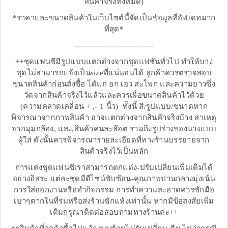
สินค้าจริงทั้งหมด)
*ราคาและขนาดสินค้าในเว็บไซต์นี้จัดเป็นข้อมูลที่อัฟเดทมาก
ที่สุด*
-----------------------------
++ชุดแฟนซีมีรูปแบบแตกต่างจากชุดแฟชั่นทั่วไป ทำให้บาง
ชุดไม่สามารถแจ้งเป็นsizeที่แน่นอนได้ ลูกค้าควรตรวจสอบ
ขนาดสินค้าก่อนสั่งซื้อ ได้แก่ อก เอว สะโพก และความยาวซึ่ง
วัดจากสินค้าจริงไว้แล้วและควรเผื่อขนาดสินค้าไว้ด้วย
(ความคลาดเคลื่อน + ,- 1 นิ้ว) ทั้งนี้ สี/รูปแบบ/ขนาดหาก
พิจารณาจากภาพสินค้า อาจแตกต่างจากสินค้าจริงบ้าง สาเหตุ
จากมุมกล้อง, แสง,สินค้าคนละล๊อต รวมถึงรูปร่างของนางแบบ
ผู้ใส่ ดังนั้นควรพิจารณารายละเอียดที่ทางร้านบรรยายจาก
สินค้าจริงไว้เป็นหลัก
การแต่งชุดแฟนซีเราสามารถตกแต่ง-ปรับเปลี่ยนเพิ่มเติมได้
อย่างอิสระ แต่ละชุดมีดีไซน์ซับซ้อน-คุณภาพปานกลางมุ่งเน้น
การใส่ออกงานหรือทำกิจกรรม การทำความสะอาดควรซักมือ
เบาๆตากในที่ร่มหรือส่งร้านซักแห้งเท่านั้น หากมีข้อสงสัยเพิ่ม
เติมกรุณาติดต่อสอบถามทางร้านค่ะ++