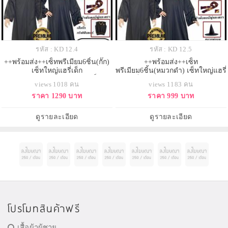
รหัส : KD 12.4
รหัส : KD 12.5
++พร้อมส่ง++เซ็ทพรีเมียม6ชิ้น(กั๊ก)
++พร้อมส่ง++เซ็ท
เซ็ทใหญ่แฮรี่เด็ก
พรีเมียม6ชิ้น(หมวกดำ) เซ็ทใหญ่แฮรี่
ชุด+แว่น+เนคไท+ไม้กายสิทธิ์+ผ้า
เด็ก ชุด+แว่น+เนคไท+ไม้
views 1018 คน
views 1183 คน
พันคอยาว+เสื้อกั๊ก ชุดคลุมแฮรี่พอต
กายสิทธิ์+ผ้าพันคอยาว+หมวกดำ ชุด
ราคา 1290 บาท
ราคา 999 บาท
เตอร์เด็ก บ้านกริฟฟินดอร์
คลุมแฮรี่พอตเตอร์เด็ก บ้านกริฟฟินด
อร์
ดูรายละเอียด
ดูรายละเอียด
โปรโมทสินค้าฟรี
เสื้อผ้าผู้ชาย