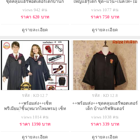
ชุดคลุมแฮรี่พอตเตอร์เด็กบ้านก
ใหญ่แฮรี่เด็ก ชุด+แว่น+เนคไท+ไม้
ริฟฟินดอร์+แว่นตา+เนคไท+ไม้กาย
กายสิทธิ์ ชุดคลุมแฮรี่พอตเตอร์เด็ก
views 942 คน
views 1077 คน
สิทธ์
บ้านกริฟฟินดอร์
ราคา 620 บาท
ราคา 750 บาท
ดูรายละเอียด
ดูรายละเอียด
รหัส : KD 12.7
รหัส : KD 12.8
++พร้อมส่ง++เซ็ท
++พร้อมส่ง++ชุดคลุมแฮรี่พอตเตอร์
พรีเมียม7ชิ้น(หมวกไหมพรม) เซ็ท
เด็ก บ้านกริฟฟินดอร์
ใหญ่แฮรี่เด็ก ชุด+แว่น+เนคไท+ไม้
views 1014 คน
views 1038 คน
กายสิทธิ์+ผ้าพันคอยาว+เสื้อ
ราคา 1390 บาท
ราคา 339 บาท
กั๊ก+หมวกสีดำ ชุดคลุมแฮรี่พอตเตอร์
เด็ก บ้านกริฟฟินดอร์
ดูรายละเอียด
ดูรายละเอียด