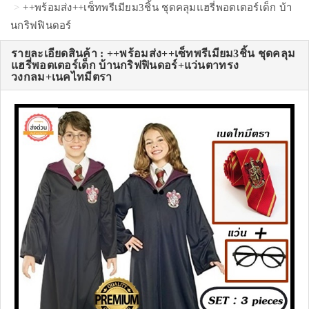
++พร้อมส่ง++เซ็ทพรีเมียม3ชิ้น ชุดคลุมแฮรี่พอตเตอร์เด็ก บ้า
นกริฟฟินดอร์
รายละเอียดสินค้า : ++พร้อมส่ง++เซ็ทพรีเมียม3ชิ้น ชุดคลุม
แฮรี่พอตเตอร์เด็ก บ้านกริฟฟินดอร์+แว่นตาทรง
วงกลม+เนคไทมีตรา