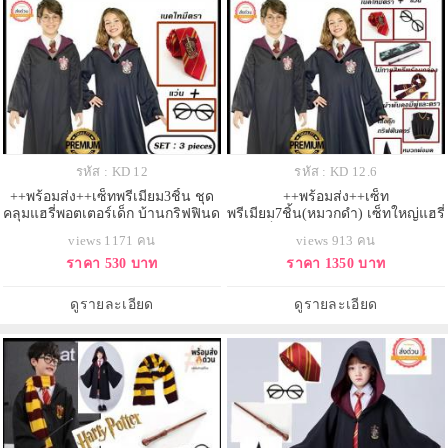
รหัส : KD 12
รหัส : KD 12.6
++พร้อมส่ง++เซ็ทพรีเมียม3ชิ้น ชุด
++พร้อมส่ง++เซ็ท
คลุมแฮรี่พอตเตอร์เด็ก บ้านกริฟฟินด
พรีเมียม7ชิ้น(หมวกดำ) เซ็ทใหญ่แฮรี่
อร์+แว่นตาทรงวงกลม+เนคไทมีตรา
เด็ก ชุด+แว่น+เนคไท+ไม้
views 1171 คน
views 913 คน
กายสิทธิ์+ผ้าพันคอยาว+เสื้อ
ราคา 530 บาท
ราคา 1350 บาท
กั๊ก+หมวกสีดำ ชุดคลุมแฮรี่พอตเตอร์
เด็ก บ้านกริฟฟินดอร์
ดูรายละเอียด
ดูรายละเอียด