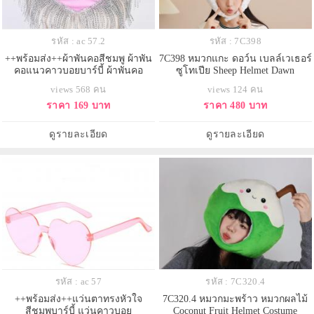
รหัส : ac 57.2
รหัส : 7C398
++พร้อมส่ง++ผ้าพันคอสีชมพู ผ้าพัน
7C398 หมวกแกะ ดอว์น เบลล์เวเธอร์
คอแนวคาวบอยบาร์บี้ ผ้าพันคอ
ซูโทเปีย Sheep Helmet Dawn
คาวบอย
Bellwether Zootopia Costume
views 568 คน
views 124 คน
ราคา 169 บาท
ราคา 480 บาท
ดูรายละเอียด
ดูรายละเอียด
รหัส : ac 57
รหัส : 7C320.4
++พร้อมส่ง++แว่นตาทรงหัวใจ
7C320.4 หมวกมะพร้าว หมวกผลไม้
สีชมพูบาร์บี้ แว่นคาวบอย
Coconut Fruit Helmet Costume