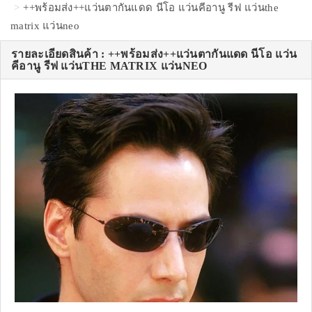
++พร้อมส่ง++แว่นตากันแดด นีโอ แว่นคีอานู รีฟ แว่นthe
matrix แว่นneo
รายละเอียดสินค้า : ++พร้อมส่ง++แว่นตากันแดด นีโอ แว่น
คีอานู รีฟ แว่นTHE MATRIX แว่นNEO