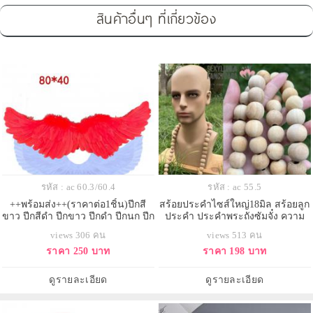
สินค้าอื่นๆ ที่เกี่ยวข้อง
รหัส : ac 60.3/60.4
รหัส : ac 55.5
++พร้อมส่ง++(ราคาต่อ1ชิ้น)ปีกสี
สร้อยประคำไซส์ใหญ่18มิล สร้อยลูก
ขาว ปีกสีดำ ปีกขาว ปีกดำ ปีกนก ปีก
ประคำ ประคำพระถังซัมจั๋ง ความ
นางฟ้า ปีกเทพบุตร ปีกเดวิล ปีก
ยาว 50cm
views 306 คน
views 513 คน
ปิศาจ
ราคา 250 บาท
ราคา 198 บาท
ดูรายละเอียด
ดูรายละเอียด