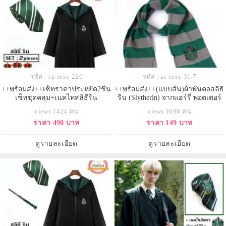
รหัส : cp sexy 226
รหัส : ac sexy 31.7
++พร้อมส่ง++เซ็ทราคาประหยัด2ชิ้น
++พร้อมส่ง++(แบบสั้น)ผ้าพันคอสลิธิ
เซ็ทชุดคลุม+เนคไทสลิธีริน
รีน (Slytherin) จากแฮร์รี่ พอตเตอร์
(Slytherin) แห่งฮอกวอตส์ ชุดคลุมแฮ
ผ้าพันคอสีเขียว สลิธีรีน
views 1424 คน
views 1696 คน
รี่พอตเตอร์
ราคา 490 บาท
ราคา 149 บาท
ดูรายละเอียด
ดูรายละเอียด