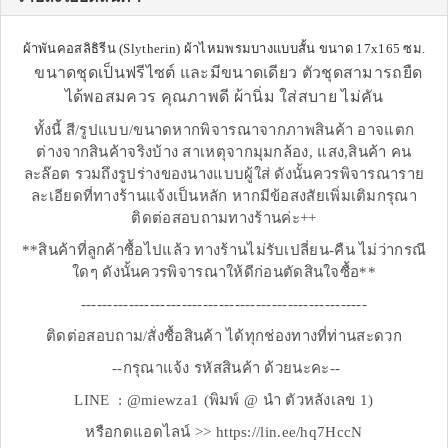
ผ้าพันคอสลิธิรีน (Slytherin) ผ้าไหมพรมบางแบบสั้น ขนาด 17x165 ซม.
ขนาดชุดเป็นฟรีไซต์ และมีขนาดเดียว ตัวชุดสามารถยืด
ได้พอสมควร คุณภาพดี ผ้านิ่ม ใส่สบาย ไม่คัน
ทั้งนี้ สี/รูปแบบ/ขนาดหากพิจารณาจากภาพสินค้า อาจแตก
ต่างจากสินค้าจริงบ้าง สาเหตุจากมุมกล้อง, แสง,สินค้า คน
ละล๊อต รวมถึงรูปร่างของนางแบบผู้ใส่ ดังนั้นควรพิจารณาราย
ละเอียดที่ทางร้านแจ้งเป็นหลัก หากมีข้อสงสัยเพิ่มเติมกรุณา
ติดต่อสอบถามทางร้านค่ะ++
**สินค้าที่ลูกค้าซื้อไปแล้ว ทางร้านไม่รับเปลี่ยน-คืน ไม่ว่ากรณี
ใดๆ ดังนั้นควรพิจารณาให้ดีก่อนตัดสินใจซื้อ**
------------------------------------------------------
ติดต่อสอบถาม/สั่งซื้อสินค้า ได้ทุกช่องทางที่ท่านสะดวก
--กรุณาแจ้ง รหัสสินค้า ด้วยนะคะ--
LINE : @miewza1 (พิมพ์ @ นำ ตัวหลังเลข 1)
หรือกดแอดไลน์ >> https://lin.ee/hq7HccN