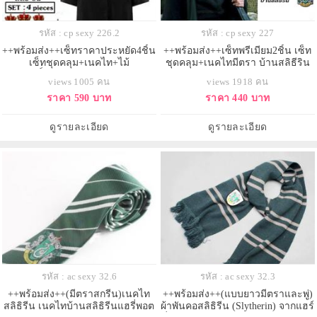
รหัส : cp sexy 226.2
รหัส : cp sexy 227
++พร้อมส่ง++เซ็ทราคาประหยัด4ชิ้น
++พร้อมส่ง++เซ็ทพรีเมียม2ชิ้น เซ็ท
เซ็ทชุดคลุม+เนคไท+ไม้
ชุดคลุม+เนคไทมีตรา บ้านสลิธีริน
กายสิทธิ์+หมวก สลิธีริน (Slytherin)
(Slytherin) แห่งฮอกวอตส์ ชุดคลุมแฮ
views 1005 คน
views 1918 คน
แห่งฮอกวอตส์ ชุดคลุมแฮรี่พอตเตอร์
รี่พอตเตอร์
ราคา 590 บาท
ราคา 440 บาท
ดูรายละเอียด
ดูรายละเอียด
รหัส : ac sexy 32.6
รหัส : ac sexy 32.3
++พร้อมส่ง++(มีตราสกรีน)เนคไท
++พร้อมส่ง++(แบบยาวมีตราและพู่)
สลิธิรีน เนคไทบ้านสลิธิรีนแฮรี่พอต
ผ้าพันคอสลิธิรีน (Slytherin) จากแฮร์